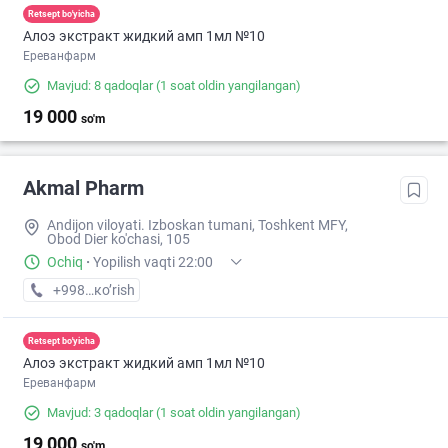
Retsept bo'yicha
Алоэ экстракт жидкий амп 1мл №10
Ереванфарм
Mavjud: 8 qadoqlar
(1 soat oldin yangilangan)
19 000
so'm
Akmal Pharm
Andijon viloyati. Izboskan tumani, Toshkent MFY,
Obod Dier ko'chasi, 105
Ochiq
·
Yopilish vaqti 22:00
+998 (88) XXX-XX-XX
кo’rish
Retsept bo'yicha
Алоэ экстракт жидкий амп 1мл №10
Ереванфарм
Mavjud: 3 qadoqlar
(1 soat oldin yangilangan)
19 000
so'm