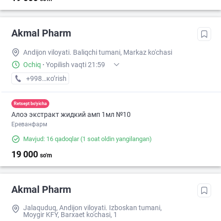
Akmal Pharm
Andijon viloyati. Baliqchi tumani, Markaz ko'chasi
Ochiq
·
Yopilish vaqti 21:59
+998 (91) XXX-XX-XX
кo’rish
Retsept bo'yicha
Алоэ экстракт жидкий амп 1мл №10
Ереванфарм
Mavjud: 16 qadoqlar
(1 soat oldin yangilangan)
19 000
so'm
Akmal Pharm
Jalaquduq, Andijon viloyati. Izboskan tumani,
Moygir KFY, Barxaet ko'chasi, 1