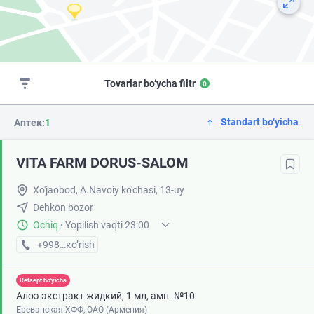
Tovarlar bo‘ycha filtr
0
Standart bo‘yicha
Аптек:
1
VITA FARM DORUS-SALOM
Xo'jaobod, A.Navoiy ko'chasi, 13-uy
Dehkon bozor
Ochiq
·
Yopilish vaqti 23:00
+998 (90) XXX-XX-XX
кo’rish
Retsept bo'yicha
Алоэ экстракт жидкий, 1 мл, амп. №10
Ереванская ХФФ, ОАО (Армения)