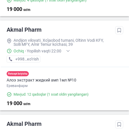
Mavjud: 4 qadoqlar
(1 soat oldin yangilangan)
19 000
so'm
Akmal Pharm
Andijon viloyati. Xo'jaobod tumani, Oltinn Vodi KFY,
Solli MFY, Amir Temur ko'chasi, 39
Ochiq
·
Yopilish vaqti 22:00
+998 (90) XXX-XX-XX
кo’rish
Retsept bo'yicha
Алоэ экстракт жидкий амп 1мл №10
Ереванфарм
Mavjud: 12 qadoqlar
(1 soat oldin yangilangan)
19 000
so'm
Akmal Pharm