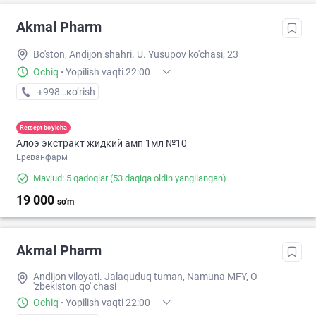
Akmal Pharm
Bo'ston, Andijon shahri. U. Yusupov ko'chasi, 23
Ochiq
·
Yopilish vaqti 22:00
+998 (90) XXX-XX-XX
кo’rish
Retsept bo'yicha
Алоэ экстракт жидкий амп 1мл №10
Ереванфарм
Mavjud: 5 qadoqlar
(53 daqiqa oldin yangilangan)
19 000
so'm
Akmal Pharm
Andijon viloyati. Jalaquduq tuman, Namuna MFY, O
'zbekiston qo' chasi
Ochiq
·
Yopilish vaqti 22:00