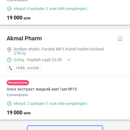
Ереванфарм
Mavjud: 8 qadoqlar
(1 soat oldin yangilangan)
19 000
so'm
Akmal Pharm
Andijon shahri. Farobiy MFY, Komil Yashin ko'chasi
279-uy
Ochiq
·
Yopilish vaqti 23:59
+998 (90) XXX-XX-XX
кo’rish
Retsept bo'yicha
Алоэ экстракт жидкий амп 1мл №10
Ереванфарм
Mavjud: 2 qadoqlar
(1 soat oldin yangilangan)
19 000
so'm