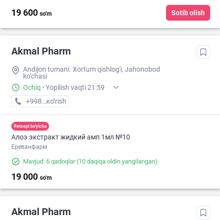
19 600
Sotib olish
so'm
Akmal Pharm
Andijon tumani. Xortum qishlog'i, Jahonobod
ko'chasi
Ochiq
·
Yopilish vaqti 21:59
+998 (91) XXX-XX-XX
кo’rish
Retsept bo'yicha
Алоэ экстракт жидкий амп 1мл №10
Ереванфарм
Mavjud: 6 qadoqlar
(10 daqiqa oldin yangilangan)
19 000
so'm
Akmal Pharm