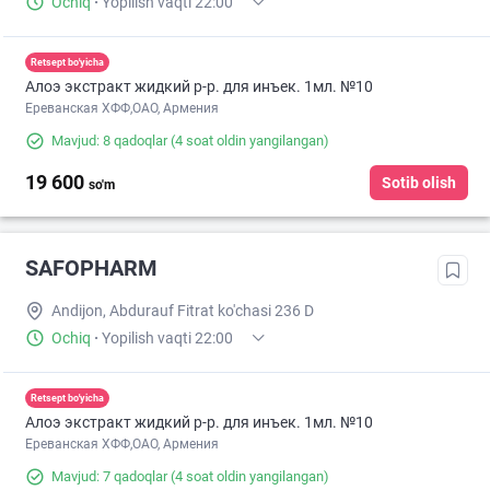
Ochiq
·
Yopilish vaqti 22:00
Retsept bo'yicha
Алоэ экстракт жидкий р-р. для инъек. 1мл. №10
Ереванская ХФФ,ОАО, Армения
Mavjud: 8 qadoqlar
(4 soat oldin yangilangan)
19 600
Sotib olish
so'm
SAFOPHARM
Andijon, Abdurauf Fitrat ko'chasi 236 D
Ochiq
·
Yopilish vaqti 22:00
Retsept bo'yicha
Алоэ экстракт жидкий р-р. для инъек. 1мл. №10
Ереванская ХФФ,ОАО, Армения
Mavjud: 7 qadoqlar
(4 soat oldin yangilangan)