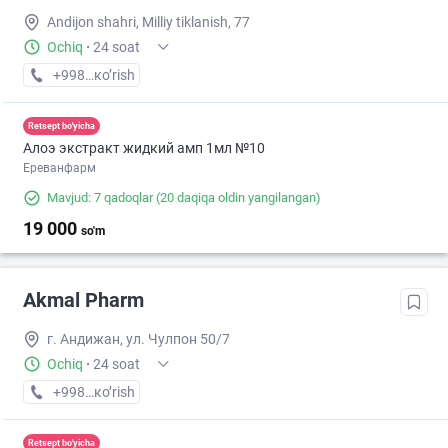
Andijon shahri, Milliy tiklanish, 77
Ochiq
·
24 soat
+998 (91) XXX-XX-XX
кo’rish
Retsept bo'yicha
Алоэ экстракт жидкий амп 1мл №10
Ереванфарм
Mavjud: 7 qadoqlar
(20 daqiqa oldin yangilangan)
19 000
so'm
Akmal Pharm
г. Андижан, ул. Чулпон 50/7
Ochiq
·
24 soat
+998 (91) XXX-XX-XX
кo’rish
Retsept bo'yicha