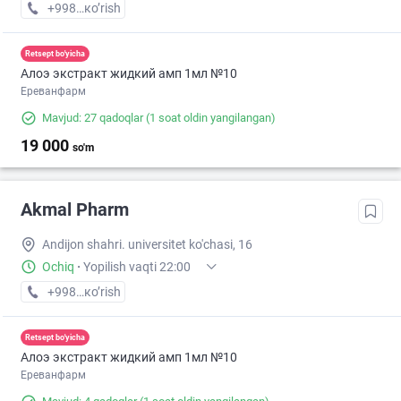
+998 (90) XXX-XX-XX
кo’rish
Retsept bo'yicha
Алоэ экстракт жидкий амп 1мл №10
Ереванфарм
Mavjud: 27 qadoqlar
(1 soat oldin yangilangan)
19 000
so'm
Akmal Pharm
Andijon shahri. universitet ko'chasi, 16
Ochiq
·
Yopilish vaqti 22:00
+998 (90) XXX-XX-XX
кo’rish
Retsept bo'yicha
Алоэ экстракт жидкий амп 1мл №10
Ереванфарм