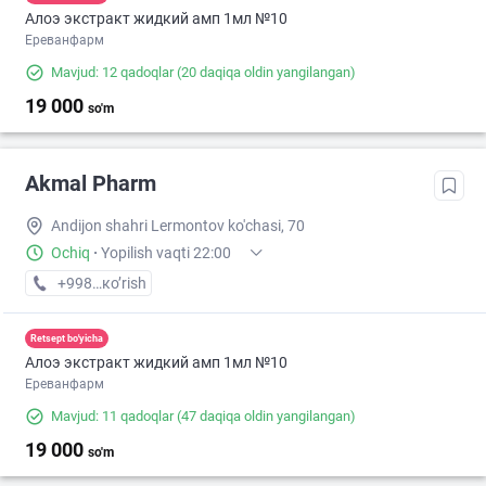
Алоэ экстракт жидкий амп 1мл №10
Ереванфарм
Mavjud: 12 qadoqlar
(20 daqiqa oldin yangilangan)
19 000
so'm
Akmal Pharm
Andijon shahri Lermontov ko'chasi, 70
Ochiq
·
Yopilish vaqti 22:00
+998 (90) XXX-XX-XX
кo’rish
Retsept bo'yicha
Алоэ экстракт жидкий амп 1мл №10
Ереванфарм
Mavjud: 11 qadoqlar
(47 daqiqa oldin yangilangan)
19 000
so'm