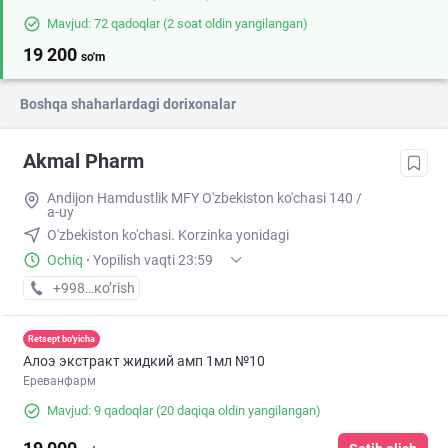
Mavjud: 72 qadoqlar
(2 soat oldin yangilangan)
19 200
so'm
Boshqa shaharlardagi dorixonalar
Akmal Pharm
Andijon Hamdustlik MFY O'zbekiston ko'chasi 140 /
a-uy
O'zbekiston ko'chasi. Korzinka yonidagi
Ochiq
·
Yopilish vaqti 23:59
+998 (90) XXX-XX-XX
кo’rish
Retsept bo'yicha
Алоэ экстракт жидкий амп 1мл №10
Ереванфарм
Mavjud: 9 qadoqlar
(20 daqiqa oldin yangilangan)