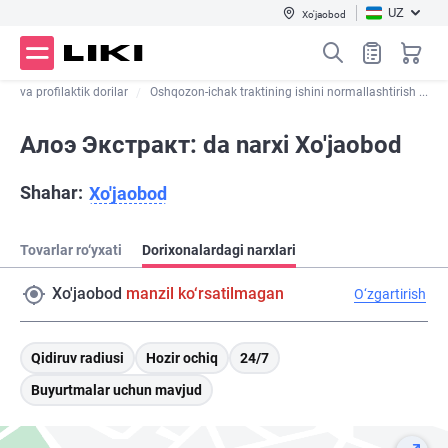
UZ
Xo'jaobod
lari va profilaktik dorilar
Oshqozon-ichak traktining ishini normallashtirish ...
Алоэ Экстракт: da narxi Xo'jaobod
Shahar:
Xo'jaobod
Tovarlar ro‘yxati
Dorixonalardagi narxlari
Xo'jaobod
manzil ko‘rsatilmagan
O‘zgartirish
Qidiruv radiusi
Hozir ochiq
24/7
Buyurtmalar uchun mavjud