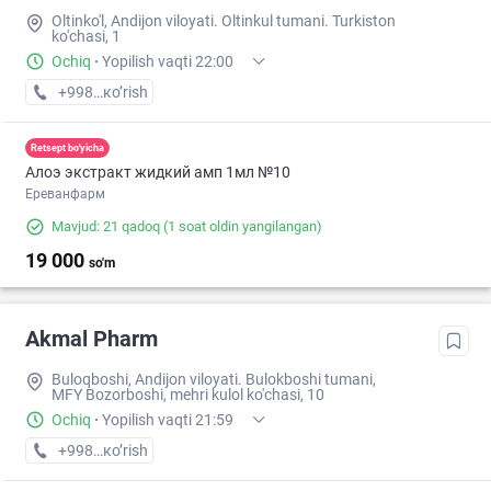
Oltinko'l, Andijon viloyati. Oltinkul tumani. Turkiston
ko'chasi, 1
Ochiq
·
Yopilish vaqti 22:00
+998 (90) XXX-XX-XX
кo’rish
Retsept bo'yicha
Алоэ экстракт жидкий амп 1мл №10
Ереванфарм
Mavjud: 21 qadoq
(1 soat oldin yangilangan)
19 000
so'm
Akmal Pharm
Buloqboshi, Andijon viloyati. Bulokboshi tumani,
MFY Bozorboshi, mehri kulol ko'chasi, 10
Ochiq
·
Yopilish vaqti 21:59
+998 (88) XXX-XX-XX
кo’rish