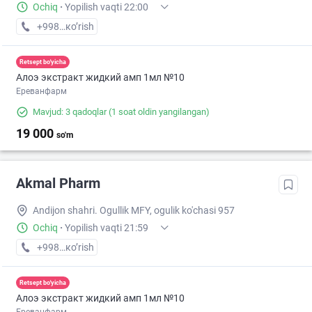
Ochiq
·
Yopilish vaqti 22:00
+998 (90) XXX-XX-XX
кo’rish
Retsept bo'yicha
Алоэ экстракт жидкий амп 1мл №10
Ереванфарм
Mavjud: 3 qadoqlar
(1 soat oldin yangilangan)
19 000
so'm
Akmal Pharm
Andijon shahri. Ogullik MFY, ogulik ko'chasi 957
Ochiq
·
Yopilish vaqti 21:59
+998 (91) XXX-XX-XX
кo’rish
Retsept bo'yicha
Алоэ экстракт жидкий амп 1мл №10