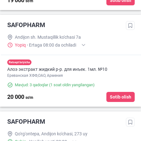
19 000
Sotib olish
so'm
SAFOPHARM
Andijon sh. Mustaqillik ko'chasi 7a
Yopiq
·
Ertaga 08:00 da ochiladi
Retsept bo'yicha
Алоэ экстракт жидкий р-р. для инъек. 1мл. №10
Ереванская ХФФ,ОАО, Армения
Mavjud: 3 qadoqlar
(1 soat oldin yangilangan)
20 000
Sotib olish
so'm
SAFOPHARM
Qo'rg'ontepa, Andijon ko'chasi, 273 uy