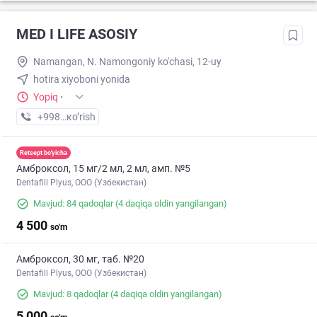
MED I LIFE ASOSIY
Namangan, N. Namongoniy ko'chasi, 12-uy
hotira xiyoboni yonida
Yopiq
·
+998 (55) XXX-XX-XX
кo’rish
Retsept bo'yicha
Амброксол, 15 мг/2 мл, 2 мл, амп. №5
Dentafill Plyus, ООО (Узбекистан)
Mavjud: 84 qadoqlar
(4 daqiqa oldin yangilangan)
4 500
so'm
Амброксол, 30 мг, таб. №20
Dentafill Plyus, ООО (Узбекистан)
Mavjud: 8 qadoqlar
(4 daqiqa oldin yangilangan)
5 000