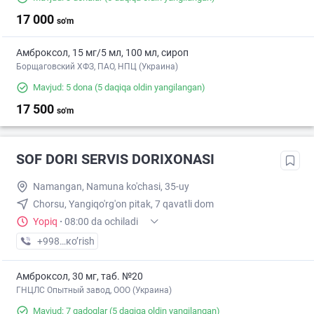
17 000
so'm
Амброксол, 15 мг/5 мл, 100 мл, сироп
Борщаговский ХФЗ, ПАО, НПЦ (Украина)
Mavjud: 5 dona
(5 daqiqa oldin yangilangan)
17 500
so'm
SOF DORI SERVIS DORIXONASI
Namangan, Namuna ko'chasi, 35-uy
Chorsu, Yangiqo'rg'on pitak, 7 qavatli dom
Yopiq
·
08:00 da ochiladi
+998 (91) XXX-XX-XX
кo’rish
Амброксол, 30 мг, таб. №20
ГНЦЛС Опытный завод, ООО (Украина)
Mavjud: 7 qadoqlar
(5 daqiqa oldin yangilangan)