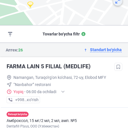
Tovarlar bo‘ycha filtr
0
Standart bo‘yicha
Аптек:
26
FARMA LAIN 5 FILIAL (MEDLIFE)
Namangan, Turaqo'rg'on ko'chasi, 72-uy, Elobod MFY
“Navbahor” restorani
Yopiq
·
06:00 da ochiladi
+998 (55) XXX-XX-XX
кo’rish
Retsept bo'yicha
Амброксол, 15 мг/2 мл, 2 мл, амп. №5
Dentafill Plyus, ООО (Узбекистан)