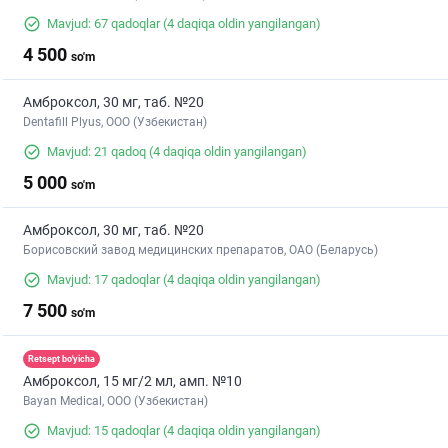
Mavjud: 67 qadoqlar
(4 daqiqa oldin yangilangan)
4 500
so'm
Амброксол, 30 мг, таб. №20
Dentafill Plyus, ООО (Узбекистан)
Mavjud: 21 qadoq
(4 daqiqa oldin yangilangan)
5 000
so'm
Амброксол, 30 мг, таб. №20
Борисовский завод медицинских препаратов, ОАО (Беларусь)
Mavjud: 17 qadoqlar
(4 daqiqa oldin yangilangan)
7 500
so'm
Retsept bo'yicha
Амброксол, 15 мг/2 мл, амп. №10
Bayan Medical, ООО (Узбекистан)
Mavjud: 15 qadoqlar
(4 daqiqa oldin yangilangan)