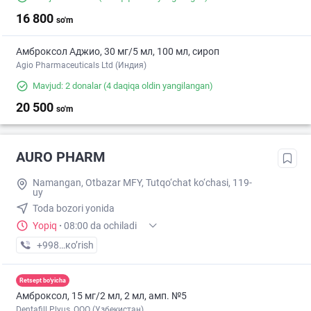
16 800
so'm
Амброксол Аджио, 30 мг/5 мл, 100 мл, сироп
Agio Pharmaceuticals Ltd (Индия)
Mavjud: 2 donalar
(4 daqiqa oldin yangilangan)
20 500
so'm
AURO PHARM
Namangan, Otbazar MFY, Tutqo‘chat ko‘chasi, 119-
uy
Toda bozori yonida
Yopiq
·
08:00 da ochiladi
+998 (94) XXX-XX-XX
кo’rish
Retsept bo'yicha
Амброксол, 15 мг/2 мл, 2 мл, амп. №5
Dentafill Plyus, ООО (Узбекистан)