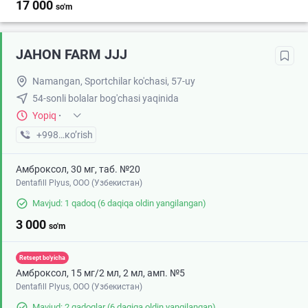
17 000
so'm
JAHON FARM JJJ
Namangan, Sportchilar ko'chasi, 57-uy
54-sonli bolalar bog'chasi yaqinida
Yopiq
·
+998 (91) XXX-XX-XX
кo’rish
Амброксол, 30 мг, таб. №20
Dentafill Plyus, ООО (Узбекистан)
Mavjud: 1 qadoq
(6 daqiqa oldin yangilangan)
3 000
so'm
Retsept bo'yicha
Амброксол, 15 мг/2 мл, 2 мл, амп. №5
Dentafill Plyus, ООО (Узбекистан)
Mavjud: 2 qadoqlar
(6 daqiqa oldin yangilangan)