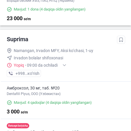
Борщаговский ХФЗ, ПАО, НПЦ (Украина)
Mavjud: 1 dona
(4 daqiqa oldin yangilangan)
23 000
so'm
Suprima
Namangan, Irvadon MFY, Aksi ko‘chasi, 1-uy
Irvadon bolalar shifoxonasi
Yopiq
·
09:00 da ochiladi
+998 (95) XXX-XX-XX
кo’rish
Амброксол, 30 мг, таб. №20
Dentafill Plyus, ООО (Узбекистан)
Mavjud: 4 qadoqlar
(4 daqiqa oldin yangilangan)
3 000
so'm
Retsept bo'yicha