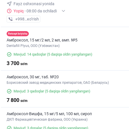
Fayz oshxonasi yonida
Yopiq
·
08:00 da ochiladi
+998 (91) XXX-XX-XX
кo’rish
Retsept bo'yicha
Амброксол, 15 мг/2 мл, 2 мл, амп. №5
Dentafill Plyus, ООО (Узбекистан)
Mavjud: 14 qadoqlar
(5 daqiqa oldin yangilangan)
3 700
so'm
Амброксол, 30 мг, таб. №20
Борисовский завод медицинских препаратов, ОАО (Беларусь)
Mavjud: 3 qadoqlar
(5 daqiqa oldin yangilangan)
7 800
so'm
Амброксол-Вишфа, 15 мг/5 мл, 100 мл, сироп
ДКП Фармацевтическая фабрика, ООО (Украина)
Mavjud: 3 donalar
(5 daqiqa oldin yangilangan)