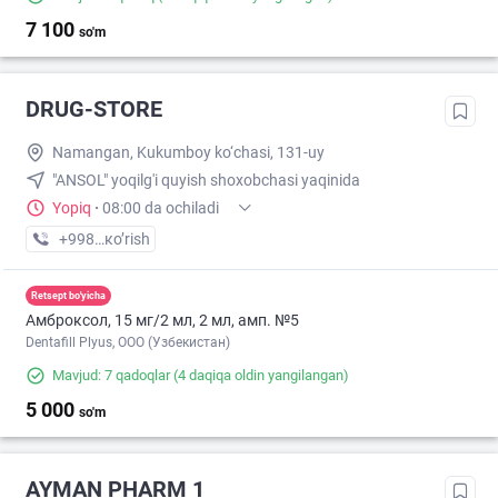
7 100
so'm
DRUG-STORE
Namangan, Kukumboy ko‘chasi, 131-uy
"ANSOL" yoqilg'i quyish shoxobchasi yaqinida
Yopiq
·
08:00 da ochiladi
+998 (77) XXX-XX-XX
кo’rish
Retsept bo'yicha
Амброксол, 15 мг/2 мл, 2 мл, амп. №5
Dentafill Plyus, ООО (Узбекистан)
Mavjud: 7 qadoqlar
(4 daqiqa oldin yangilangan)
5 000
so'm
AYMAN PHARM 1