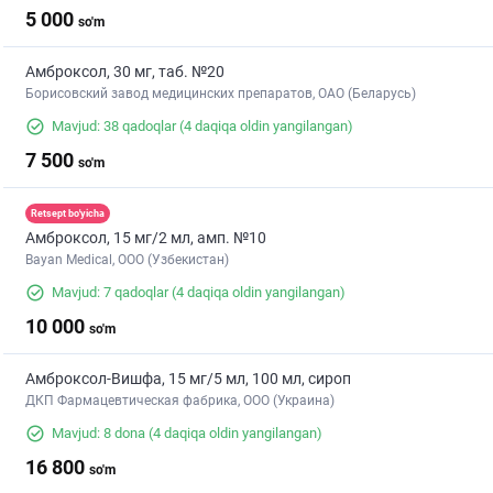
5 000
so'm
Амброксол, 30 мг, таб. №20
Борисовский завод медицинских препаратов, ОАО (Беларусь)
Mavjud: 38 qadoqlar
(4 daqiqa oldin yangilangan)
7 500
so'm
Retsept bo'yicha
Амброксол, 15 мг/2 мл, амп. №10
Bayan Medical, ООО (Узбекистан)
Mavjud: 7 qadoqlar
(4 daqiqa oldin yangilangan)
10 000
so'm
Амброксол-Вишфа, 15 мг/5 мл, 100 мл, сироп
ДКП Фармацевтическая фабрика, ООО (Украина)
Mavjud: 8 dona
(4 daqiqa oldin yangilangan)
16 800
so'm