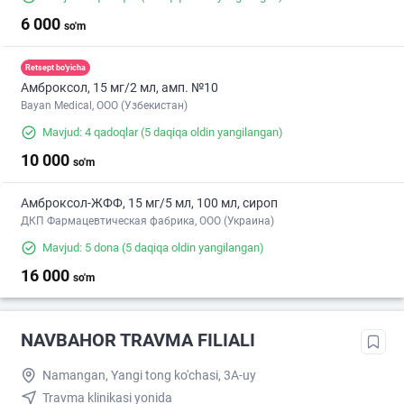
6 000
so'm
Retsept bo'yicha
Амброксол, 15 мг/2 мл, амп. №10
Bayan Medical, ООО (Узбекистан)
Mavjud: 4 qadoqlar
(5 daqiqa oldin yangilangan)
10 000
so'm
Амброксол-ЖФФ, 15 мг/5 мл, 100 мл, сироп
ДКП Фармацевтическая фабрика, ООО (Украина)
Mavjud: 5 dona
(5 daqiqa oldin yangilangan)
16 000
so'm
NAVBAHOR TRAVMA FILIALI
Namangan, Yangi tong ko'chasi, 3A-uy
Travma klinikasi yonida