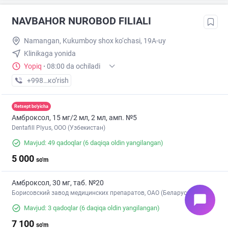
NAVBAHOR NUROBOD FILIALI
Namangan, Kukumboy shox ko‘chasi, 19A-uy
Klinikaga yonida
Yopiq
·
08:00 da ochiladi
+998 (93) XXX-XX-XX
кo’rish
Retsept bo'yicha
Амброксол, 15 мг/2 мл, 2 мл, амп. №5
Dentafill Plyus, ООО (Узбекистан)
Mavjud: 49 qadoqlar
(6 daqiqa oldin yangilangan)
5 000
so'm
Амброксол, 30 мг, таб. №20
Борисовский завод медицинских препаратов, ОАО (Беларусь)
chat_bubble
Mavjud: 3 qadoqlar
(6 daqiqa oldin yangilangan)
7 100
so'm