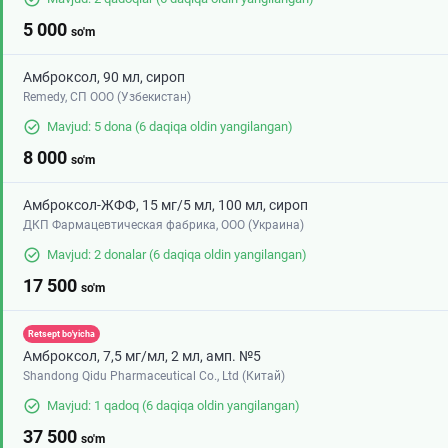
5 000
so'm
Амброксол, 90 мл, сироп
Remedy, СП ООО (Узбекистан)
Mavjud: 5 dona
(6 daqiqa oldin yangilangan)
8 000
so'm
Амброксол-ЖФФ, 15 мг/5 мл, 100 мл, сироп
ДКП Фармацевтическая фабрика, ООО (Украина)
Mavjud: 2 donalar
(6 daqiqa oldin yangilangan)
17 500
so'm
Retsept bo'yicha
Амброксол, 7,5 мг/мл, 2 мл, амп. №5
Shandong Qidu Pharmaceutical Co., Ltd (Китай)
Mavjud: 1 qadoq
(6 daqiqa oldin yangilangan)
37 500
so'm