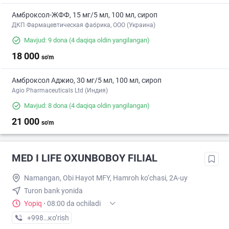
Амброксол-ЖФФ, 15 мг/5 мл, 100 мл, сироп
ДКП Фармацевтическая фабрика, ООО (Украина)
Mavjud: 9 dona
(4 daqiqa oldin yangilangan)
18 000
so'm
Амброксол Аджио, 30 мг/5 мл, 100 мл, сироп
Agio Pharmaceuticals Ltd (Индия)
Mavjud: 8 dona
(4 daqiqa oldin yangilangan)
21 000
so'm
MED I LIFE OXUNBOBOY FILIAL
Namangan, Obi Hayot MFY, Hamroh ko‘chasi, 2A-uy
Turon bank yonida
Yopiq
·
08:00 da ochiladi
+998 (91) XXX-XX-XX
кo’rish