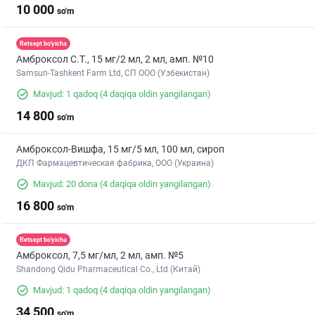
10 000
so'm
Retsept bo'yicha
Амброксол С.Т., 15 мг/2 мл, 2 мл, амп. №10
Samsun-Tashkent Farm Ltd, СП ООО (Узбекистан)
Mavjud: 1 qadoq
(4 daqiqa oldin yangilangan)
14 800
so'm
Амброксол-Вишфа, 15 мг/5 мл, 100 мл, сироп
ДКП Фармацевтическая фабрика, ООО (Украина)
Mavjud: 20 dona
(4 daqiqa oldin yangilangan)
16 800
so'm
Retsept bo'yicha
Амброксол, 7,5 мг/мл, 2 мл, амп. №5
Shandong Qidu Pharmaceutical Co., Ltd (Китай)
Mavjud: 1 qadoq
(4 daqiqa oldin yangilangan)
34 500
so'm