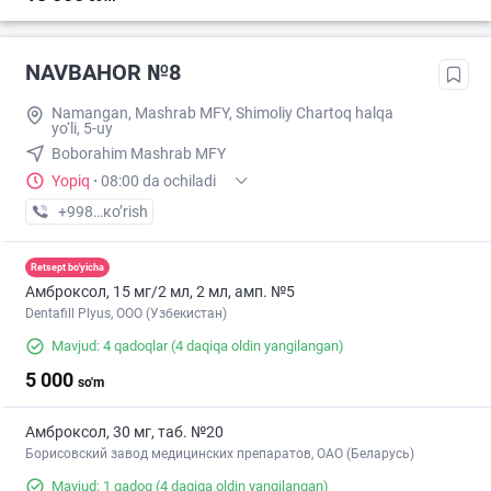
NAVBAHOR №8
Namangan, Mashrab MFY, Shimoliy Chartoq halqa
yo‘li, 5-uy
Boborahim Mashrab MFY
Yopiq
·
08:00 da ochiladi
+998 (91) XXX-XX-XX
кo’rish
Retsept bo'yicha
Амброксол, 15 мг/2 мл, 2 мл, амп. №5
Dentafill Plyus, ООО (Узбекистан)
Mavjud: 4 qadoqlar
(4 daqiqa oldin yangilangan)
5 000
so'm
Амброксол, 30 мг, таб. №20
Борисовский завод медицинских препаратов, ОАО (Беларусь)
Mavjud: 1 qadoq
(4 daqiqa oldin yangilangan)