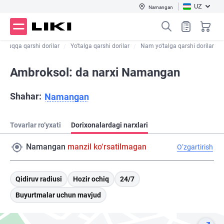
UZ
Namangan
sovuqqa qarshi dorilar
Yo'talga qarshi dorilar
Nam yo'talga qarshi dorilar
Ambroksol: da narxi Namangan
Shahar:
Namangan
Tovarlar ro‘yxati
Dorixonalardagi narxlari
Namangan
manzil ko‘rsatilmagan
O‘zgartirish
Qidiruv radiusi
Hozir ochiq
24/7
Buyurtmalar uchun mavjud