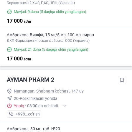
Борщаговский ХФЗ, ПАО, НПЦ (Украина)
Mavjud: 9 dona
(5 daqiqa oldin yangilangan)
17 000
so'm
Амброксол-Вишфа, 15 мг/5 мл, 100 мл, сироп
ДКП Фармацевтическая фабрика, ООО (Украина)
Mavjud: 21 dona
(5 daqiqa oldin yangilangan)
17 000
so'm
AYMAN PHARM 2
Namangan, Shabnam ko'chasi, 147-uy
20-Poliklinikasini yonida
Yopiq
·
08:00 da ochiladi
+998 (97) XXX-XX-XX
кo’rish
Амброксол, 30 мг, таб. №20