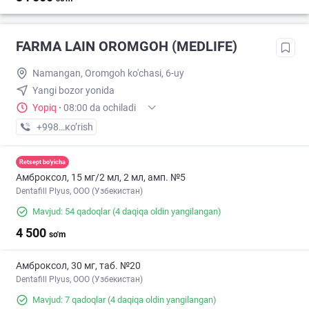
FARMA LAIN OROMGOH (MEDLIFE)
Namangan, Oromgoh ko'chasi, 6-uy
Yangi bozor yonida
Yopiq
·
08:00 da ochiladi
+998 (95) XXX-XX-XX
кo’rish
Retsept bo'yicha
Амброксол, 15 мг/2 мл, 2 мл, амп. №5
Dentafill Plyus, ООО (Узбекистан)
Mavjud: 54 qadoqlar
(4 daqiqa oldin yangilangan)
4 500
so'm
Амброксол, 30 мг, таб. №20
Dentafill Plyus, ООО (Узбекистан)
Mavjud: 7 qadoqlar
(4 daqiqa oldin yangilangan)