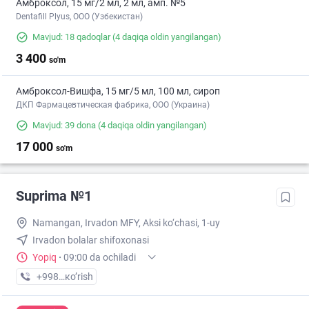
Амброксол, 15 мг/2 мл, 2 мл, амп. №5
Dentafill Plyus, ООО (Узбекистан)
Mavjud: 18 qadoqlar
(4 daqiqa oldin yangilangan)
3 400
so'm
Амброксол-Вишфа, 15 мг/5 мл, 100 мл, сироп
ДКП Фармацевтическая фабрика, ООО (Украина)
Mavjud: 39 dona
(4 daqiqa oldin yangilangan)
17 000
so'm
Suprima №1
Namangan, Irvadon MFY, Aksi ko‘chasi, 1-uy
Irvadon bolalar shifoxonasi
Yopiq
·
09:00 da ochiladi
+998 (95) XXX-XX-XX
кo’rish