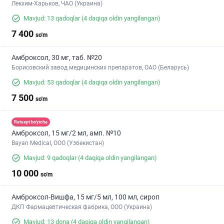
Лекхим-Харьков, ЧАО (Украина)
Mavjud: 13 qadoqlar
(4 daqiqa oldin yangilangan)
7 400
so'm
Амброксол, 30 мг, таб. №20
Борисовский завод медицинских препаратов, ОАО (Беларусь)
Mavjud: 53 qadoqlar
(4 daqiqa oldin yangilangan)
7 500
so'm
Retsept bo'yicha
Амброксол, 15 мг/2 мл, амп. №10
Bayan Medical, ООО (Узбекистан)
Mavjud: 9 qadoqlar
(4 daqiqa oldin yangilangan)
10 000
so'm
Амброксол-Вишфа, 15 мг/5 мл, 100 мл, сироп
ДКП Фармацевтическая фабрика, ООО (Украина)
Mavjud: 13 dona
(4 daqiqa oldin yangilangan)