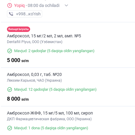
Yopiq
·
08:00 da ochiladi
+998 (88) XXX-XX-XX
кo’rish
Retsept bo'yicha
Амброксол, 15 мг/2 мл, 2 мл, амп. №5
Dentafill Plyus, ООО (Узбекистан)
Mavjud: 2 qadoqlar
(5 daqiqa oldin yangilangan)
5 000
so'm
Амброксол, 0,03 г, таб. №20
Лекхим-Харьков, ЧАО (Украина)
Mavjud: 12 qadoqlar
(5 daqiqa oldin yangilangan)
8 000
so'm
Амброксол-ЖФФ, 15 мг/5 мл, 100 мл, сироп
ДКП Фармацевтическая фабрика, ООО (Украина)
Mavjud: 1 dona
(5 daqiqa oldin yangilangan)