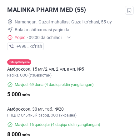
MALINKA PHARM MED (55)
Namangan, Guzal mahallasi, Guzal ko‘chasi, 55-uy
Bolalar shifoxonasi yaqinida
Yopiq
·
09:00 da ochiladi
+998 (91) XXX-XX-XX
кo’rish
Retsept bo'yicha
Амброксол, 15 мг/2 мл, 2 мл, амп. №5
Radiks, ООО (Узбекистан)
Mavjud: 69 dona
(4 daqiqa oldin yangilangan)
5 000
so'm
Амброксол, 30 мг, таб. №20
ГНЦЛС Опытный завод, ООО (Украина)
Mavjud: 16 qadoqlar
(4 daqiqa oldin yangilangan)
8 000
so'm