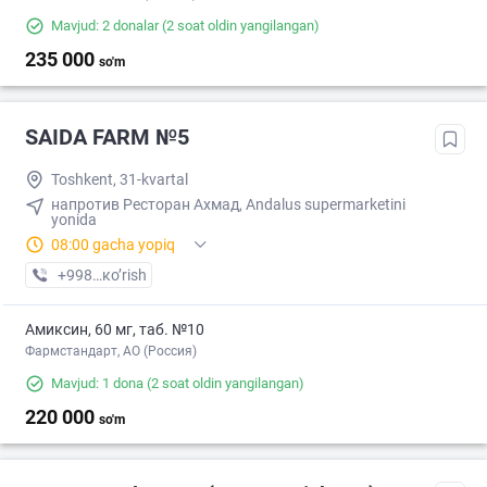
Mavjud: 2 donalar
(2 soat oldin yangilangan)
235 000
so'm
SAIDA FARM №5
Toshkent, 31-kvartal
напротив Ресторан Ахмад, Andalus supermarketini
yonida
08:00 gacha yopiq
+998 (71) XXX-XX-XX
кo’rish
Амиксин, 60 мг, таб. №10
Фармстандарт, АО (Россия)
Mavjud: 1 dona
(2 soat oldin yangilangan)
220 000
so'm