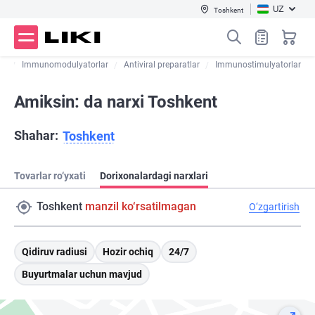
UZ
Toshkent
ar
Immunomodulyatorlar
Antiviral preparatlar
Immunostimulyatorlar
Amiksin: da narxi Toshkent
Shahar:
Toshkent
Tovarlar ro‘yxati
Dorixonalardagi narxlari
Toshkent
manzil ko‘rsatilmagan
O‘zgartirish
Qidiruv radiusi
Hozir ochiq
24/7
Buyurtmalar uchun mavjud