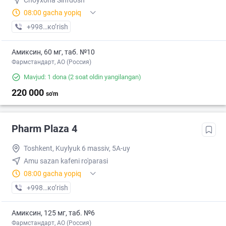
Choyxona Sinfdosh
08:00 gacha yopiq
+998 (99) XXX-XX-XX
кo’rish
Амиксин, 60 мг, таб. №10
Фармстандарт, АО (Россия)
Mavjud: 1 dona
(2 soat oldin yangilangan)
220 000
so'm
Pharm Plaza 4
Toshkent, Kuylyuk 6 massiv, 5A-uy
Amu sazan kafeni ro'parasi
08:00 gacha yopiq
+998 (95) XXX-XX-XX
кo’rish
Амиксин, 125 мг, таб. №6
Фармстандарт, АО (Россия)