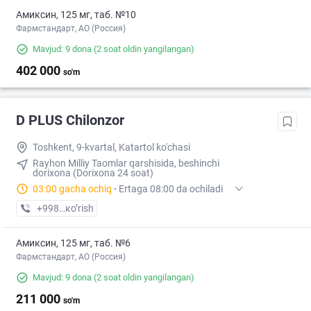
Амиксин, 125 мг, таб. №10
Фармстандарт, АО (Россия)
Mavjud: 9 dona
(2 soat oldin yangilangan)
402 000
so'm
D PLUS Chilonzor
Toshkent, 9-kvartal, Katartol ko'chasi
Rayhon Milliy Taomlar qarshisida, beshinchi
dorixona (Dorixona 24 soat)
03:00 gacha ochiq
·
Ertaga 08:00 da ochiladi
+998 (97) XXX-XX-XX
кo’rish
Амиксин, 125 мг, таб. №6
Фармстандарт, АО (Россия)
Mavjud: 9 dona
(2 soat oldin yangilangan)
211 000
so'm