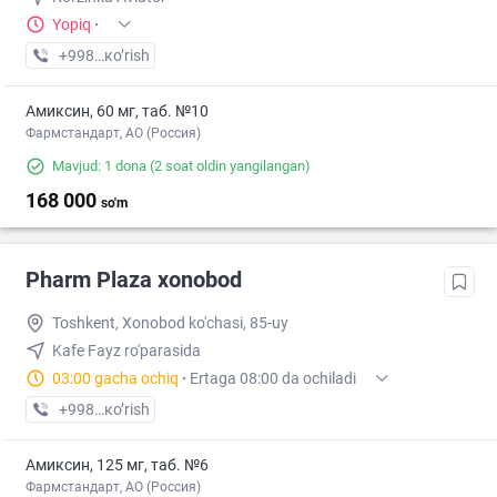
Yopiq
·
+998 (97) XXX-XX-XX
кo’rish
Амиксин, 60 мг, таб. №10
Фармстандарт, АО (Россия)
Mavjud: 1 dona
(2 soat oldin yangilangan)
168 000
so'm
Pharm Plaza xonobod
Toshkent, Xonobod ko'chasi, 85-uy
Kafe Fayz ro'parasida
03:00 gacha ochiq
·
Ertaga 08:00 da ochiladi
+998 (97) XXX-XX-XX
кo’rish
Амиксин, 125 мг, таб. №6
Фармстандарт, АО (Россия)