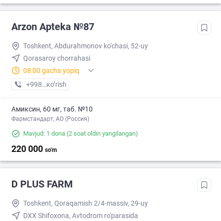
Arzon Apteka №87
Toshkent, Abdurahmonov ko'chasi, 52-uy
Qorasaroy chorrahasi
08:00 gacha yopiq
+998 (99) XXX-XX-XX
кo’rish
Амиксин, 60 мг, таб. №10
Фармстандарт, АО (Россия)
Mavjud: 1 dona
(2 soat oldin yangilangan)
220 000
so'm
D PLUS FARM
Toshkent, Qoraqamish 2/4-massiv, 29-uy
DXX Shifoxona, Avtodrom ro'parasida