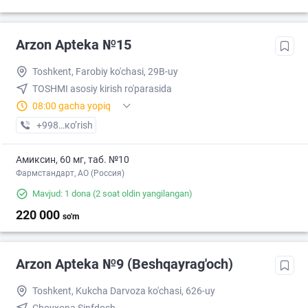
Arzon Apteka №15
Toshkent, Farobiy ko'chasi, 29B-uy
TOSHMI asosiy kirish ro'parasida
08:00 gacha yopiq
+998 (99) XXX-XX-XX
кo’rish
Амиксин, 60 мг, таб. №10
Фармстандарт, АО (Россия)
Mavjud: 1 dona
(2 soat oldin yangilangan)
220 000
so'm
Arzon Apteka №9 (Beshqayrag'och)
Toshkent, Kukcha Darvoza ko'chasi, 626-uy