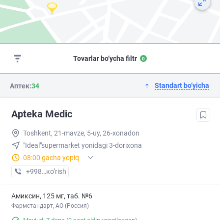
Tovarlar bo‘ycha filtr
0
Standart bo‘yicha
Аптек:
34
Apteka Medic
Toshkent, 21-mavze, 5-uy, 26-xonadon
"Ideal"supermarket yonidagi 3-dorixona
08:00 gacha yopiq
+998 (97) XXX-XX-XX
кo’rish
Амиксин, 125 мг, таб. №6
Фармстандарт, АО (Россия)