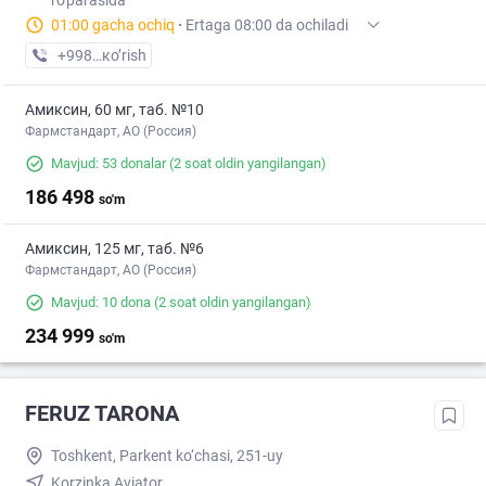
ro'parasida
01:00 gacha ochiq
·
Ertaga 08:00 da ochiladi
+998 (90) XXX-XX-XX
кo’rish
Амиксин, 60 мг, таб. №10
Фармстандарт, АО (Россия)
Mavjud: 53 donalar
(2 soat oldin yangilangan)
186 498
so'm
Амиксин, 125 мг, таб. №6
Фармстандарт, АО (Россия)
Mavjud: 10 dona
(2 soat oldin yangilangan)
234 999
so'm
FERUZ TARONA
Toshkent, Parkent ko‘chasi, 251-uy
Korzinka Aviator