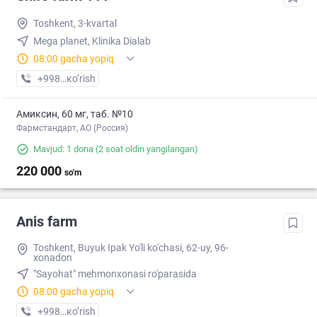
Toshkent, 3-kvartal
Mega planet, Klinika Dialab
08:00 gacha yopiq
+998 (99) XXX-XX-XX
кo’rish
Амиксин, 60 мг, таб. №10
Фармстандарт, АО (Россия)
Mavjud: 1 dona
(2 soat oldin yangilangan)
220 000
so'm
Anis farm
Toshkent, Buyuk Ipak Yo'li ko'chasi, 62-uy, 96-
xonadon
"Sayohat" mehmonxonasi ro'parasida
08:00 gacha yopiq
+998 (71) XXX-XX-XX
кo’rish