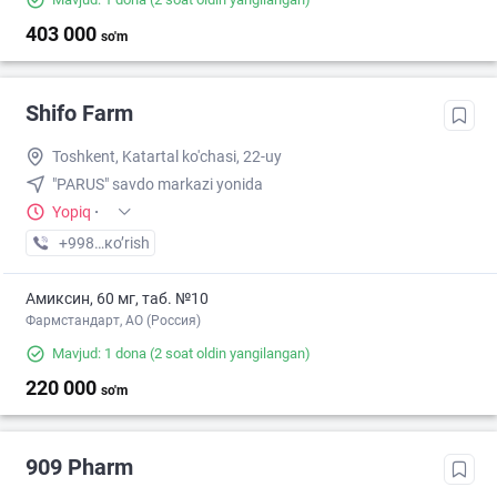
403 000
so'm
Shifo Farm
Toshkent, Katartal ko'chasi, 22-uy
"PARUS" savdo markazi yonida
Yopiq
·
+998 (77) XXX-XX-XX
кo’rish
Амиксин, 60 мг, таб. №10
Фармстандарт, АО (Россия)
Mavjud: 1 dona
(2 soat oldin yangilangan)
220 000
so'm
909 Pharm