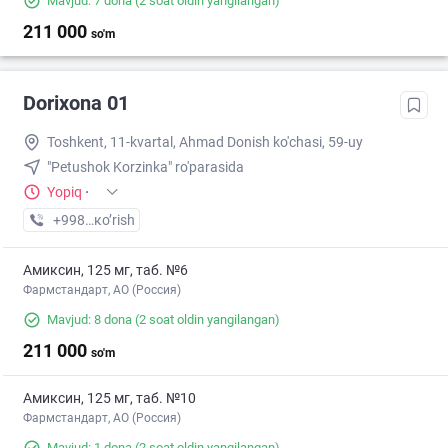
Mavjud: 7 dona
(2 soat oldin yangilangan)
211 000
so'm
Dorixona 01
Toshkent, 11-kvartal, Ahmad Donish ko'chasi, 59-uy
"Petushok Korzinka" ro'parasida
Yopiq
·
+998 (97) XXX-XX-XX
кo’rish
Амиксин, 125 мг, таб. №6
Фармстандарт, АО (Россия)
Mavjud: 8 dona
(2 soat oldin yangilangan)
211 000
so'm
Амиксин, 125 мг, таб. №10
Фармстандарт, АО (Россия)
Mavjud: 1 dona
(2 soat oldin yangilangan)