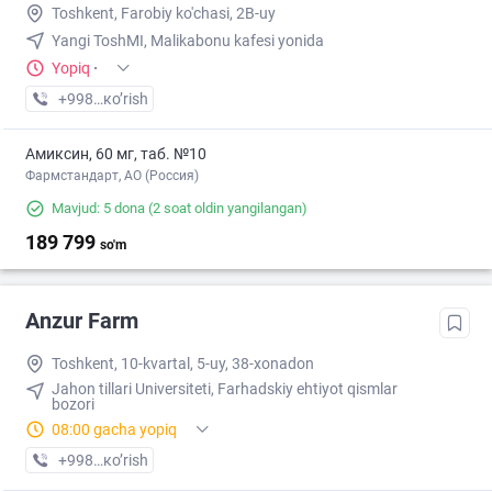
Toshkent, Farobiy ko'chasi, 2B-uy
Yangi ToshMI, Malikabonu kafesi yonida
Yopiq
·
+998 (95) XXX-XX-XX
кo’rish
Амиксин, 60 мг, таб. №10
Фармстандарт, АО (Россия)
Mavjud: 5 dona
(2 soat oldin yangilangan)
189 799
so'm
Anzur Farm
Toshkent, 10-kvartal, 5-uy, 38-xonadon
Jahon tillari Universiteti, Farhadskiy ehtiyot qismlar
bozori
08:00 gacha yopiq
+998 (90) XXX-XX-XX
кo’rish