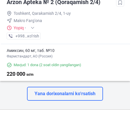
Arzon Apteka № 2 (Qoraqamish 2/4)
Toshkent, Qarakamish 2/4, 1-uy
Makro Farg'ona
Yopiq
·
+998 (99) XXX-XX-XX
кo’rish
Амиксин, 60 мг, таб. №10
Фармстандарт, АО (Россия)
Mavjud: 1 dona
(2 soat oldin yangilangan)
220 000
so'm
Yana dorixonalarni ko‘rsatish