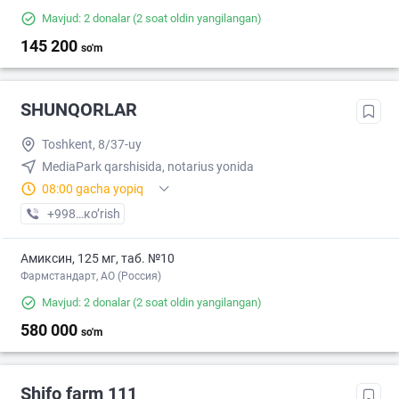
Mavjud: 2 donalar
(2 soat oldin yangilangan)
145 200
so'm
SHUNQORLAR
Toshkent, 8/37-uy
MediaPark qarshisida, notarius yonida
08:00 gacha yopiq
+998 (97) XXX-XX-XX
кo’rish
Амиксин, 125 мг, таб. №10
Фармстандарт, АО (Россия)
Mavjud: 2 donalar
(2 soat oldin yangilangan)
580 000
so'm
Shifo farm 111