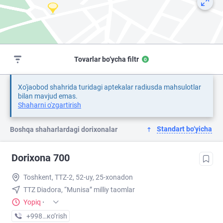
Tovarlar bo‘ycha filtr
0
Xo'jaobod shahrida turidagi aptekalar radiusda mahsulotlar
bilan mavjud emas.
Shaharni o'zgartirish
Standart bo‘yicha
Boshqa shaharlardagi dorixonalar
Dorixona 700
Toshkent, TTZ-2, 52-uy, 25-xonadon
TTZ Diadora, “Munisa” milliy taomlar
Yopiq
·
+998 (50) XXX-XX-XX
кo’rish