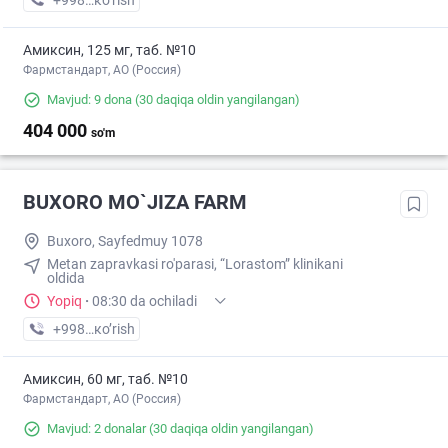
+998 (90) XXX-XX-XX
кo’rish
Амиксин, 125 мг, таб. №10
Фармстандарт, АО (Россия)
Mavjud: 9 dona
(30 daqiqa oldin yangilangan)
404 000
so'm
BUXORO MO`JIZA FARM
Buxoro, Sayfedmuy 1078
Metan zapravkasi ro'parasi, “Lorastom” klinikani
oldida
Yopiq
·
08:30 da ochiladi
+998 (99) XXX-XX-XX
кo’rish
Амиксин, 60 мг, таб. №10
Фармстандарт, АО (Россия)
Mavjud: 2 donalar
(30 daqiqa oldin yangilangan)