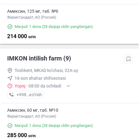
Амиксин, 125 мг, таб. №6
Фармстандарт, АО (Россия)
Mavjud: 1 dona
(28 daqiqa oldin yangilangan)
214 000
so'm
IMKON intilish farm (9)
Toshkent, MKAD ko‘chasi, 32A-uy
16-son shahar shifoxonasi
Yopiq
·
08:00 da ochiladi
+998 (93) XXX-XX-XX
кo’rish
Амиксин, 60 мг, таб. №10
Фармстандарт, АО (Россия)
Mavjud: 1 dona
(28 daqiqa oldin yangilangan)
285 000
so'm