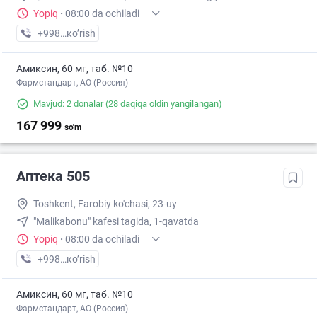
Yopiq
·
08:00 da ochiladi
+998 (93) XXX-XX-XX
кo’rish
Амиксин, 60 мг, таб. №10
Фармстандарт, АО (Россия)
Mavjud: 2 donalar
(28 daqiqa oldin yangilangan)
167 999
so'm
Аптека 505
Toshkent, Farobiy ko'chasi, 23-uy
"Malikabonu" kafesi tagida, 1-qavatda
Yopiq
·
08:00 da ochiladi
+998 (91) XXX-XX-XX
кo’rish
Амиксин, 60 мг, таб. №10
Фармстандарт, АО (Россия)