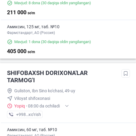
Mavjud: 8 dona
(30 daqiqa oldin yangilangan)
211 000
so'm
Амиксин, 125 мг, таб. №10
Фармстандарт, АО (Россия)
Mavjud: 1 dona
(30 daqiqa oldin yangilangan)
405 000
so'm
SHIFOBAXSH DORIXONA'LAR
TARMOG'I
Guliston, Ibn Sino ko'chasi, 49-uy
Viloyat shifoxonasi
Yopiq
·
08:00 da ochiladi
+998 (94) XXX-XX-XX
кo’rish
Амиксин, 60 мг, таб. №10
Фармстандарт, АО (Россия)