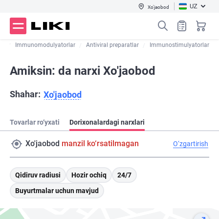
UZ
Xo'jaobod
ar
Immunomodulyatorlar
Antiviral preparatlar
Immunostimulyatorlar
Amiksin: da narxi Xo'jaobod
Shahar:
Xo'jaobod
Tovarlar ro‘yxati
Dorixonalardagi narxlari
Xo'jaobod
manzil ko‘rsatilmagan
O‘zgartirish
Qidiruv radiusi
Hozir ochiq
24/7
Buyurtmalar uchun mavjud