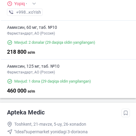
Yopiq
·
+998 (77) XXX-XX-XX
кo’rish
Амиксин, 60 мг, таб. №10
Фармстандарт, АО (Россия)
Mavjud: 2 donalar
(29 daqiqa oldin yangilangan)
218 800
so'm
Амиксин, 125 мг, таб. №10
Фармстандарт, АО (Россия)
Mavjud: 1 dona
(29 daqiqa oldin yangilangan)
460 000
so'm
Apteka Medic
Toshkent, 21-mavze, 5-uy, 26-xonadon
"Ideal"supermarket yonidagi 3-dorixona