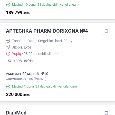
Mavjud: 10 dona
(28 daqiqa oldin yangilangan)
189 799
so'm
APTECHKA PHARM DORIXONA №4
Toshkent, Yangi Sergeli ko'chasi, 29-uy
Jiz-biz, Evos
Yopiq
·
08:00 da ochiladi
+998 (77) XXX-XX-XX
кo’rish
Амиксин, 60 мг, таб. №10
Фармстандарт, АО (Россия)
Mavjud: 1 dona
(29 daqiqa oldin yangilangan)
220 000
so'm
DiabMed