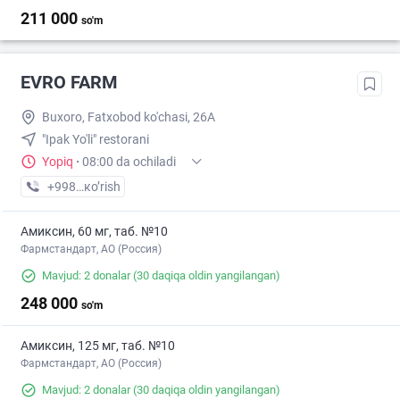
211 000
so'm
EVRO FARM
Buxoro, Fatxobod ko'chasi, 26A
"Ipak Yo'li" restorani
Yopiq
·
08:00 da ochiladi
+998 (65) XXX-XX-XX
кo’rish
Амиксин, 60 мг, таб. №10
Фармстандарт, АО (Россия)
Mavjud: 2 donalar
(30 daqiqa oldin yangilangan)
248 000
so'm
Амиксин, 125 мг, таб. №10
Фармстандарт, АО (Россия)
Mavjud: 2 donalar
(30 daqiqa oldin yangilangan)