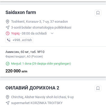
Saidaxon farm
Toshkent, Korasuv-3, 7-uy, 37-xonadon
3-sonli bolalar stomatologiya poliklinikasi
Yopiq
·
08:00 da ochiladi
+998 (77) XXX-XX-XX
кo’rish
Амиксин, 60 мг, таб. №10
Фармстандарт, АО (Россия)
Mavjud: 1 dona
(29 daqiqa oldin yangilangan)
220 000
so'm
ОИЛАВИЙ ДОРИХОНА 2
Chirchiq, Alisher Navoiy shoh ko‘chasi, 9-uy
supermarket KORZINKA TROITSKY