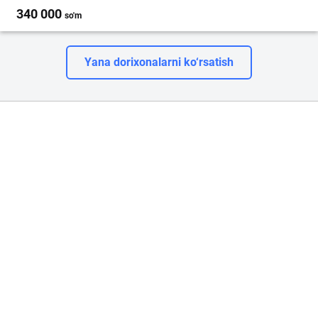
340 000
so'm
Yana dorixonalarni ko‘rsatish