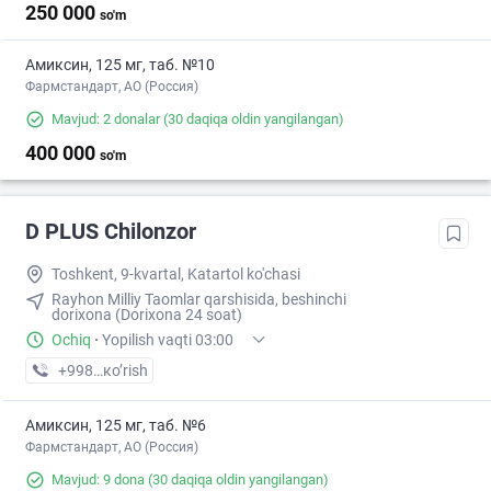
250 000
so'm
Амиксин, 125 мг, таб. №10
Фармстандарт, АО (Россия)
Mavjud: 2 donalar
(30 daqiqa oldin yangilangan)
400 000
so'm
D PLUS Chilonzor
Toshkent, 9-kvartal, Katartol ko'chasi
Rayhon Milliy Taomlar qarshisida, beshinchi
dorixona (Dorixona 24 soat)
Ochiq
·
Yopilish vaqti 03:00
+998 (97) XXX-XX-XX
кo’rish
Амиксин, 125 мг, таб. №6
Фармстандарт, АО (Россия)
Mavjud: 9 dona
(30 daqiqa oldin yangilangan)