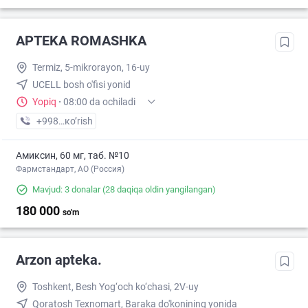
APTEKA ROMASHKA
Termiz, 5-mikrorayon, 16-uy
UCELL bosh o'fisi yonid
Yopiq
·
08:00 da ochiladi
+998 (50) XXX-XX-XX
кo’rish
Амиксин, 60 мг, таб. №10
Фармстандарт, АО (Россия)
Mavjud: 3 donalar
(28 daqiqa oldin yangilangan)
180 000
so'm
Arzon apteka.
Toshkent, Besh Yog‘och ko‘chasi, 2V-uy
Qoratosh Texnomart, Baraka do'konining yonida