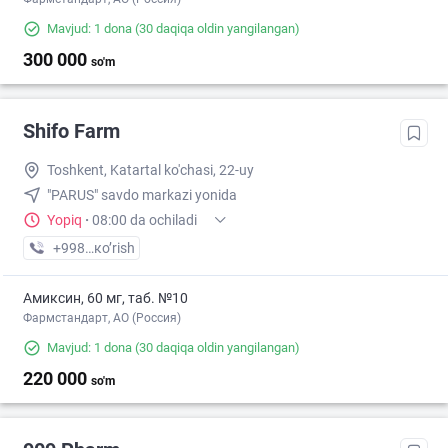
Mavjud: 1 dona
(30 daqiqa oldin yangilangan)
300 000
so'm
Shifo Farm
Toshkent, Katartal ko'chasi, 22-uy
"PARUS" savdo markazi yonida
Yopiq
·
08:00 da ochiladi
+998 (77) XXX-XX-XX
кo’rish
Амиксин, 60 мг, таб. №10
Фармстандарт, АО (Россия)
Mavjud: 1 dona
(30 daqiqa oldin yangilangan)
220 000
so'm