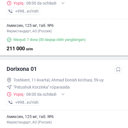
Yopiq
·
08:00 da ochiladi
+998 (97) XXX-XX-XX
кo’rish
Амиксин, 125 мг, таб. №6
Фармстандарт, АО (Россия)
Mavjud: 7 dona
(30 daqiqa oldin yangilangan)
211 000
so'm
Dorixona 01
Toshkent, 11-kvartal, Ahmad Donish ko'chasi, 59-uy
"Petushok Korzinka" ro'parasida
Yopiq
·
08:00 da ochiladi
+998 (97) XXX-XX-XX
кo’rish
Амиксин, 125 мг, таб. №6
Фармстандарт, АО (Россия)