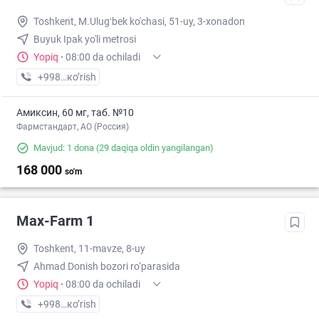
Toshkent, M.Ulugʻbek ko'chasi, 51-uy, 3-xonadon
Buyuk Ipak yo'li metrosi
Yopiq
·
08:00 da ochiladi
+998 (77) XXX-XX-XX
кo’rish
Амиксин, 60 мг, таб. №10
Фармстандарт, АО (Россия)
Mavjud: 1 dona
(29 daqiqa oldin yangilangan)
168 000
so'm
Max-Farm 1
Toshkent, 11-mavze, 8-uy
Ahmad Donish bozori ro‘parasida
Yopiq
·
08:00 da ochiladi
+998 (50) XXX-XX-XX
кo’rish