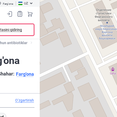
UZ
Farg'ona
tasini qidiring
chun antibiotiklar
g'ona
Shahar:
Farg'ona
O‘zgartirish