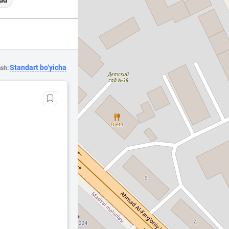
ud
Standart bo‘yicha
ash: