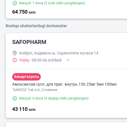
Mavjud: 1 dona
(3 soat oldin yangilangan)
64 750
so'm
Boshqa shaharlardagi dorixonalar
SAFOPHARM
Andijon, Андижон ш. Сарвонтепа кучаси 14
Yopiq
·
08:00 da ochiladi
Retsept bo'yicha
Амоксиклав сусп. для приг. внутрь 156.25мг 5мл 100мл.
"SANDOZ "Lek d.d., Словения
Mavjud: 6 dona
(4 daqiqa oldin yangilangan)
43 110
so'm