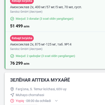
Retsept bo'yicha
Амоксиклав 2х, 400 мг/57 мг/5 мл, 70 мл, сусп.
Sandoz GmbH (Австрия)
Mavjud: 3 donalar
(3 soat oldin yangilangan)
51 499
so'm
Retsept bo'yicha
Амоксиклав 2х, 875 мг-125 мг, таб. №14
Sandoz GmbH (Австрия)
Mavjud: 2 qadoqlar
(3 soat oldin yangilangan)
76 299
so'm
ЗЕЛЁНАЯ АПТЕКА МУХАЙЁ
Farg'ona, S. Temur ko'chasi, 60V-uy
Muhayo chorrahasi
Yopiq
·
08:00 da ochiladi