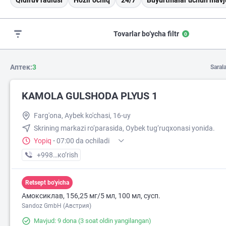
Qidiruv radiusi
Hozir ochiq
24/7
Buyurtmalar uchun mavj
Tovarlar bo‘ycha filtr
0
Аптек:
3
Saral
KAMOLA GULSHODA PLYUS 1
Farg'ona, Aybek ko'chasi, 16-uy
Skrining markazi ro‘parasida, Oybek tug‘ruqxonasi yonida.
Yopiq
·
07:00 da ochiladi
+998 (91) XXX-XX-XX
кo’rish
Retsept bo'yicha
Амоксиклав, 156,25 мг/5 мл, 100 мл, сусп.
Sandoz GmbH (Австрия)
Mavjud: 9 dona
(3 soat oldin yangilangan)