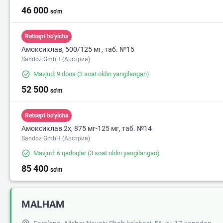
46 000
so'm
Retsept bo'yicha
Амоксиклав, 500/125 мг, таб. №15
Sandoz GmbH (Австрия)
Mavjud: 9 dona
(3 soat oldin yangilangan)
52 500
so'm
Retsept bo'yicha
Амоксиклав 2х, 875 мг-125 мг, таб. №14
Sandoz GmbH (Австрия)
Mavjud: 6 qadoqlar
(3 soat oldin yangilangan)
85 400
so'm
MALHAM