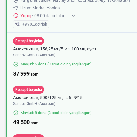
Farg'ona, Alisher Navoiy Shoh ko‘chasi, 56-uy, 17-xonadon
Uzum Market Yonida
Yopiq
·
08:00 da ochiladi
+998 (73) XXX-XX-XX
кo’rish
Retsept bo'yicha
Амоксиклав, 156,25 мг/5 мл, 100 мл, сусп.
Sandoz GmbH (Австрия)
Mavjud: 6 dona
(3 soat oldin yangilangan)
37 999
so'm
Retsept bo'yicha
Амоксиклав, 500/125 мг, таб. №15
Sandoz GmbH (Австрия)
Mavjud: 8 dona
(3 soat oldin yangilangan)
49 500
so'm