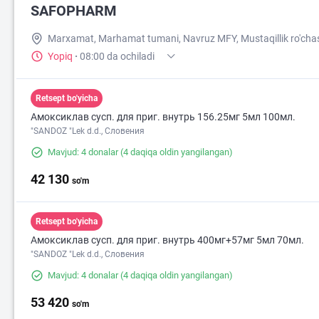
SAFOPHARM
Marxamat, Marhamat tumani, Navruz MFY, Mustaqillik ro'cha
Yopiq
·
08:00 da ochiladi
Retsept bo'yicha
Амоксиклав сусп. для приг. внутрь 156.25мг 5мл 100мл.
"SANDOZ "Lek d.d., Словения
Mavjud: 4 donalar
(4 daqiqa oldin yangilangan)
42 130
so'm
Retsept bo'yicha
Амоксиклав сусп. для приг. внутрь 400мг+57мг 5мл 70мл.
"SANDOZ "Lek d.d., Словения
Mavjud: 4 donalar
(4 daqiqa oldin yangilangan)
53 420
so'm