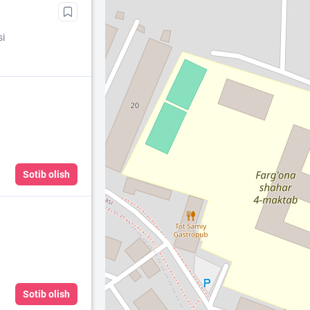
si
Sotib olish
Sotib olish