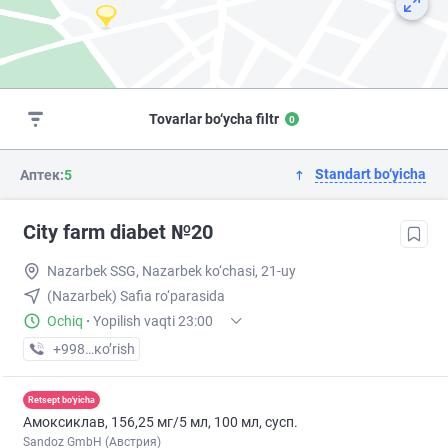
Tovarlar bo‘ycha filtr
0
Standart bo‘yicha
Аптек:
5
City farm diabet №20
Nazarbek SSG, Nazarbek ko‘chasi, 21-uy
(Nazarbek) Safia ro‘parasida
Ochiq
·
Yopilish vaqti 23:00
+998 (92) XXX-XX-XX
кo’rish
Retsept bo'yicha
Амоксиклав, 156,25 мг/5 мл, 100 мл, сусп.
Sandoz GmbH (Австрия)