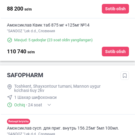
88 200
Sotib olish
so'm
Амоксиклав Квик таб 875 мг +125мг №14
"SANDOZ "Lek d.d., Словения
Mavjud: 5 qadoqlar
(23 soat oldin yangilangan)
110 740
Sotib olish
so'm
SAFOPHARM
Toshkent, Shayxontour tumani, Mannon uygur
ko'chasi 6uy 2kv
1 Шахар шифохонаси
Ochiq
·
24 soat
Retsept bo'yicha
Амоксиклав сусп. для приг. внутрь 156.25мг 5мл 100мл.
"SANDOZ "Lek d.d., Словения