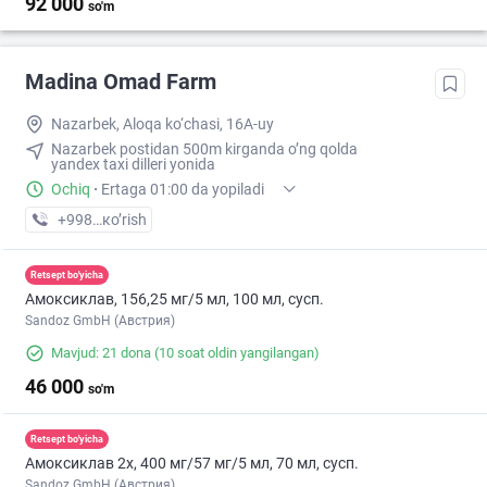
92 000
so'm
Madina Omad Farm
Nazarbek, Aloqa ko‘chasi, 16A-uy
Nazarbek postidan 500m kirganda o’ng qolda
yandex taxi dilleri yonida
Ochiq
·
Ertaga 01:00 da yopiladi
+998 (97) XXX-XX-XX
кo’rish
Retsept bo'yicha
Амоксиклав, 156,25 мг/5 мл, 100 мл, сусп.
Sandoz GmbH (Австрия)
Mavjud: 21 dona
(10 soat oldin yangilangan)
46 000
so'm
Retsept bo'yicha
Амоксиклав 2х, 400 мг/57 мг/5 мл, 70 мл, сусп.
Sandoz GmbH (Австрия)