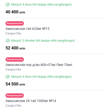
Mavjud: 8 dona
(44 daqiqa oldin yangilangan)
40 400
so'm
Retsept bo'yicha
Амоксиклав таб 625мг №15
Сандоз-Лек
Mavjud: 2 donalar
(44 daqiqa oldin yangilangan)
52 400
so'm
Retsept bo'yicha
Амоксиклав пор.д/вн 400+57мг/5мл 70мл
Сандоз-Лек
Mavjud: 6 dona
(44 daqiqa oldin yangilangan)
54 500
so'm
Retsept bo'yicha
Амоксиклав 2X таб 1000мг №14
Сандоз-Лек