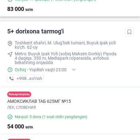
83 000
so'm
5+ dorixona tarmog'i
Toshkent shahri, M. Ulug‘bek tumani, Buyuk ipak yo'li
ko‘ch. 62-uy
Metro: Buyuk Ipak Yo'li (sobiq Maksim Gorkiy) Piyoda
4 daqiqa. 350 m, Mediapark ro'parasida, avtobus
bekatining orqasida
Ochiq
·
Yopilish vaqti 23:00
+998 (90) XXX-XX-XX
кo’rish
Retsept bo'yicha
АМОКСИКЛАВ ТАБ 625МГ №15
ЛЕК, СЛОВЕНИЯ
Mavjud: 5 dona
(1 soat oldin yangilangan)
54 000
so'm