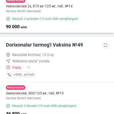
Retsept bo'yicha
Амоксиклав 2х, 875 мг-125 мг, таб. №14
Sandoz GmbH (Австрия)
Mavjud: 2 qadoqlar
(10 soat oldin yangilangan)
90 000
so'm
Dorixonalar tarmog'i Vaksina №49
Nazarbek ko'chasi, 12-2-uy
"Belissimo pizza" yonida
Yopiq
·
+998 (77) XXX-XX-XX
кo’rish
Retsept bo'yicha
Амоксиклав, 500/125 мг, таб. №15
Sandoz GmbH (Австрия)
Mavjud: 3 donalar
(10 soat oldin yangilangan)
46 800