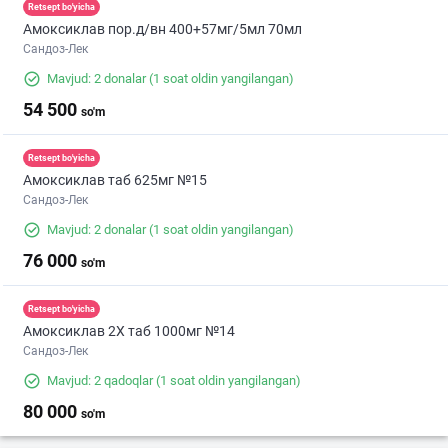
Retsept bo'yicha
Амоксиклав пор.д/вн 400+57мг/5мл 70мл
Сандоз-Лек
Mavjud: 2 donalar
(1 soat oldin yangilangan)
54 500
so'm
Retsept bo'yicha
Амоксиклав таб 625мг №15
Сандоз-Лек
Mavjud: 2 donalar
(1 soat oldin yangilangan)
76 000
so'm
Retsept bo'yicha
Амоксиклав 2X таб 1000мг №14
Сандоз-Лек
Mavjud: 2 qadoqlar
(1 soat oldin yangilangan)
80 000
so'm