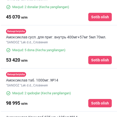
Mavjud: 2 donalar
(Kecha yangilangan)
45 070
Sotib olish
so'm
Retsept bo'yicha
Амоксиклав сусп. для приг. внутрь 400мг+57мг 5мл 70мл.
"SANDOZ "Lek d.d., Словения
Mavjud: 5 dona
(Kecha yangilangan)
53 420
Sotib olish
so'm
Retsept bo'yicha
Амоксиклав таб. 1000мг. №14
"SANDOZ "Lek d.d., Словения
Mavjud: 2 qadoqlar
(Kecha yangilangan)
98 995
Sotib olish
so'm