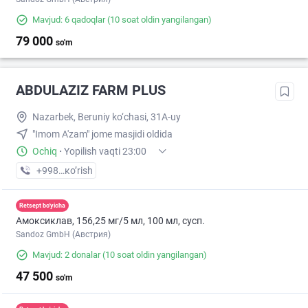
Mavjud: 6 qadoqlar
(10 soat oldin yangilangan)
79 000
so'm
ABDULAZIZ FARM PLUS
Nazarbek, Beruniy ko‘chasi, 31A-uy
"Imom A'zam" jome masjidi oldida
Ochiq
·
Yopilish vaqti 23:00
+998 (99) XXX-XX-XX
кo’rish
Retsept bo'yicha
Амоксиклав, 156,25 мг/5 мл, 100 мл, сусп.
Sandoz GmbH (Австрия)
Mavjud: 2 donalar
(10 soat oldin yangilangan)
47 500
so'm