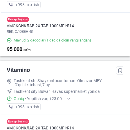
+998 (95) XXX-XX-XX
кo’rish
Retsept bo'yicha
АМОКСИКЛАВ 2Х ТАБ 1000МГ №14
ЛЕК, СЛОВЕНИЯ
Mavjud: 2 qadoqlar
(1 daqiqa oldin yangilangan)
95 000
so'm
Vitamino
Toshkent sh. Shayxontoxur tumani Olmazor MFY
,O'qchi ko'chasi ,7 uy
Tashkent sity Bulvar, Havas supermarket yonida
Ochiq
·
Yopilish vaqti 23:00
+998 (95) XXX-XX-XX
кo’rish
Retsept bo'yicha
АМОКСИКЛАВ 2Х ТАБ 1000МГ №14