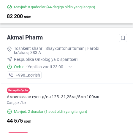
Mavjud: 8 qadoqlar
(44 daqiqa oldin yangilangan)
82 200
so'm
Akmal Pharm
Toshkent shahri. Shayxontohur tumani, Farobi
ko'chasi, 383 A
Respublika Onkologiya Dispantseri
Ochiq
·
Yopilish vaqti 23:00
+998 (99) XXX-XX-XX
кo’rish
Retsept bo'yicha
Амоксиклав сусп.д/вн 125+31,25мг/5мл 100мл
Сандоз-Лек
Mavjud: 2 donalar
(1 soat oldin yangilangan)
44 575
so'm