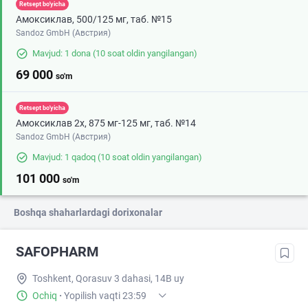
Retsept bo'yicha
Амоксиклав, 500/125 мг, таб. №15
Sandoz GmbH (Австрия)
Mavjud: 1 dona
(10 soat oldin yangilangan)
69 000
so'm
Retsept bo'yicha
Амоксиклав 2х, 875 мг-125 мг, таб. №14
Sandoz GmbH (Австрия)
Mavjud: 1 qadoq
(10 soat oldin yangilangan)
101 000
so'm
Boshqa shaharlardagi dorixonalar
SAFOPHARM
Toshkent, Qorasuv 3 dahasi, 14B uy
Ochiq
·
Yopilish vaqti 23:59