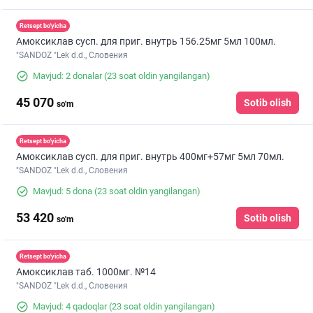
Retsept bo'yicha
Амоксиклав сусп. для приг. внутрь 156.25мг 5мл 100мл.
"SANDOZ "Lek d.d., Словения
Mavjud: 2 donalar
(23 soat oldin yangilangan)
45 070
Sotib olish
so'm
Retsept bo'yicha
Амоксиклав сусп. для приг. внутрь 400мг+57мг 5мл 70мл.
"SANDOZ "Lek d.d., Словения
Mavjud: 5 dona
(23 soat oldin yangilangan)
53 420
Sotib olish
so'm
Retsept bo'yicha
Амоксиклав таб. 1000мг. №14
"SANDOZ "Lek d.d., Словения
Mavjud: 4 qadoqlar
(23 soat oldin yangilangan)