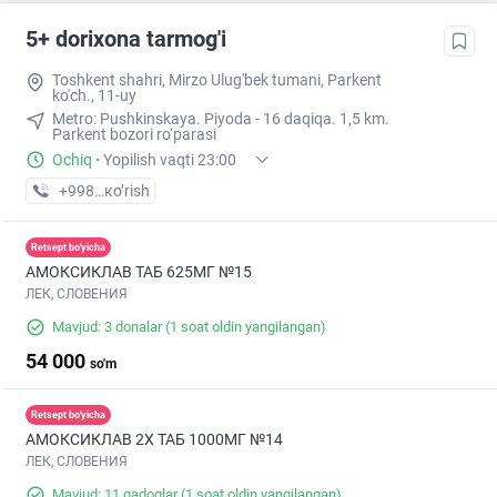
5+ dorixona tarmog'i
Toshkent shahri, Mirzo Ulug'bek tumani, Parkent
ko'ch., 11-uy
Metro: Pushkinskaya. Piyoda - 16 daqiqa. 1,5 km.
Parkent bozori ro‘parasi
Ochiq
·
Yopilish vaqti 23:00
+998 (71) XXX-XX-XX
кo’rish
Retsept bo'yicha
АМОКСИКЛАВ ТАБ 625МГ №15
ЛЕК, СЛОВЕНИЯ
Mavjud: 3 donalar
(1 soat oldin yangilangan)
54 000
so'm
Retsept bo'yicha
АМОКСИКЛАВ 2Х ТАБ 1000МГ №14
ЛЕК, СЛОВЕНИЯ
Mavjud: 11 qadoqlar
(1 soat oldin yangilangan)