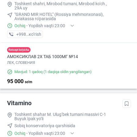
Toshkent shahri, Mirobod tumani, Mirobod ko'ch.,
29A uy
"GRAND MIR HOTEL" (Rossiya mehmonxonasi),
Aviakassa ro'parasida
Ochiq
·
Yopilish vaqti 23:00
+998 (95) XXX-XX-XX
кo’rish
Retsept bo'yicha
АМОКСИКЛАВ 2Х ТАБ 1000МГ №14
ЛЕК, СЛОВЕНИЯ
Mavjud: 1 qadoq
(1 daqiqa oldin yangilangan)
95 000
so'm
Vitamino
Toshkent shahar M. Ulug‘bek tumani massivi C-1
Buyuk Ipak yo‘li
Sobiq konservatoriya qarshisida
Ochiq
·
Yopilish vaqti 23:00