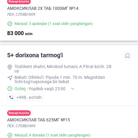
Retsept bo'yicha
АМОКСИКЛАВ 2Х ТАБ 1000МГ №14
ЛЕК, СЛОВЕНИЯ
Mavjud: 3 qadoqlar
(1 soat oldin yangilangan)
83 000
so'm
5+ dorixona tarmog'i
Toshkent shahri, Mirobod tumani, A.Fitrat ko'ch. 28-
uy
Bekati: Oltinko‘l. Piyoda 1 min. 70 m. Magnitdan
5chi-tug'ruqxonaga bir bekat
Ochiq
·
Yopilish vaqti 23:00
+998 (99) XXX-XX-XX
кo’rish
Retsept bo'yicha
АМОКСИКЛАВ ТАБ 625МГ №15
ЛЕК, СЛОВЕНИЯ
Mavjud: 4 donalar
(1 soat oldin yangilangan)