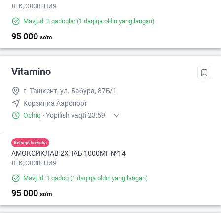
ЛЕК, СЛОВЕНИЯ
Mavjud: 3 qadoqlar
(1 daqiqa oldin yangilangan)
95 000
so'm
Vitamino
г. Ташкент, ул. Бабура, 87Б/1
Корзинка Аэропорт
Ochiq
·
Yopilish vaqti 23:59
Retsept bo'yicha
АМОКСИКЛАВ 2Х ТАБ 1000МГ №14
ЛЕК, СЛОВЕНИЯ
Mavjud: 1 qadoq
(1 daqiqa oldin yangilangan)
95 000
so'm