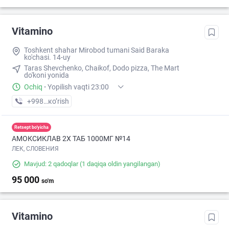
Vitamino
Toshkent shahar Mirobod tumani Said Baraka
ko'chasi. 14-uy
Taras Shevchenko, Chaikof, Dodo pizza, The Mart
do'koni yonida
Ochiq
·
Yopilish vaqti 23:00
+998 (95) XXX-XX-XX
кo’rish
Retsept bo'yicha
АМОКСИКЛАВ 2Х ТАБ 1000МГ №14
ЛЕК, СЛОВЕНИЯ
Mavjud: 2 qadoqlar
(1 daqiqa oldin yangilangan)
95 000
so'm
Vitamino