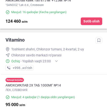
Амоксиклав Квик таб 875 мг +125мг №14
"SANDOZ "Lek d.d., Словения
Mavjud: 16 qadoqlar
(Kecha yangilangan)
124 460
Sotib olish
so'm
Vitamino
Toshkent shahri, Chilonzor tumani, 2-kvartal, 2-uy
Chilonzor savdo markazi ro‘parasi
Ochiq
·
Yopilish vaqti 23:00
+998 (95) XXX-XX-XX
кo’rish
Retsept bo'yicha
АМОКСИКЛАВ 2Х ТАБ 1000МГ №14
ЛЕК, СЛОВЕНИЯ
Mavjud: 4 qadoqlar
(1 daqiqa oldin yangilangan)
95 000
so'm