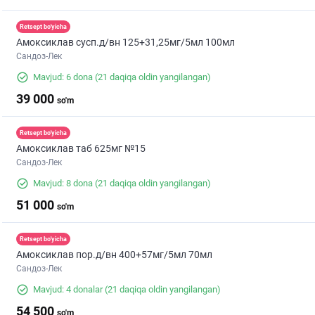
Retsept bo'yicha
Амоксиклав сусп.д/вн 125+31,25мг/5мл 100мл
Сандоз-Лек
Mavjud: 6 dona
(21 daqiqa oldin yangilangan)
39 000
so'm
Retsept bo'yicha
Амоксиклав таб 625мг №15
Сандоз-Лек
Mavjud: 8 dona
(21 daqiqa oldin yangilangan)
51 000
so'm
Retsept bo'yicha
Амоксиклав пор.д/вн 400+57мг/5мл 70мл
Сандоз-Лек
Mavjud: 4 donalar
(21 daqiqa oldin yangilangan)
54 500
so'm