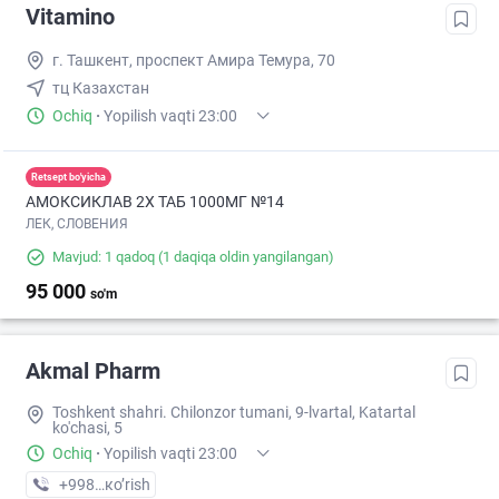
Vitamino
г. Ташкент, проспект Амира Темура, 70
тц Казахстан
Ochiq
·
Yopilish vaqti 23:00
Retsept bo'yicha
АМОКСИКЛАВ 2Х ТАБ 1000МГ №14
ЛЕК, СЛОВЕНИЯ
Mavjud: 1 qadoq
(1 daqiqa oldin yangilangan)
95 000
so'm
Akmal Pharm
Toshkent shahri. Chilonzor tumani, 9-lvartal, Katartal
ko'chasi, 5
Ochiq
·
Yopilish vaqti 23:00
+998 (99) XXX-XX-XX
кo’rish