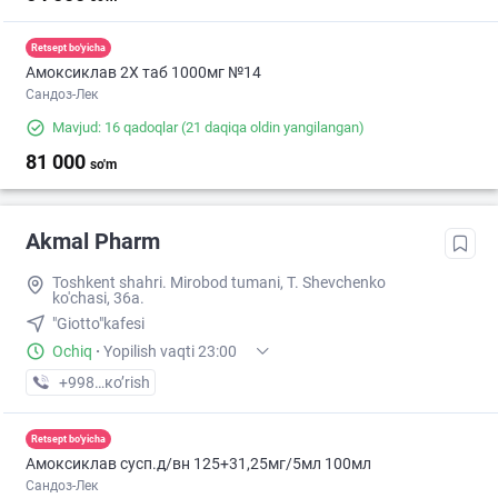
Retsept bo'yicha
Амоксиклав 2X таб 1000мг №14
Сандоз-Лек
Mavjud: 16 qadoqlar
(21 daqiqa oldin yangilangan)
81 000
so'm
Akmal Pharm
Toshkent shahri. Mirobod tumani, T. Shevchenko
ko'chasi, 36a.
"Giotto"kafesi
Ochiq
·
Yopilish vaqti 23:00
+998 (99) XXX-XX-XX
кo’rish
Retsept bo'yicha
Амоксиклав сусп.д/вн 125+31,25мг/5мл 100мл
Сандоз-Лек