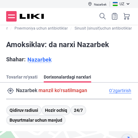
UZ
Nazarbek
iklar
Pnevmoniya uchun antibiotiklar
Sinusit (sinusit)uchun antibiotiklar
Amoksiklav: da narxi Nazarbek
Shahar:
Nazarbek
Tovarlar ro‘yxati
Dorixonalardagi narxlari
Nazarbek
manzil ko‘rsatilmagan
O‘zgartirish
Qidiruv radiusi
Hozir ochiq
24/7
Buyurtmalar uchun mavjud