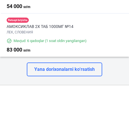
54 000
so'm
Retsept bo'yicha
АМОКСИКЛАВ 2Х ТАБ 1000МГ №14
ЛЕК, СЛОВЕНИЯ
Mavjud: 6 qadoqlar
(1 soat oldin yangilangan)
83 000
so'm
Yana dorixonalarni ko‘rsatish