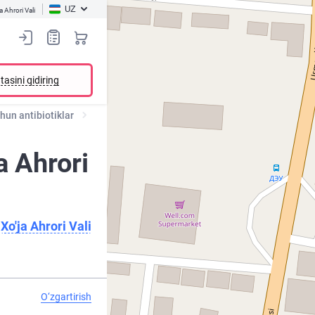
UZ
a Ahrori Vali
tasini qidiring
chun antibiotiklar
a Ahrori
Xo'ja Ahrori Vali
O‘zgartirish