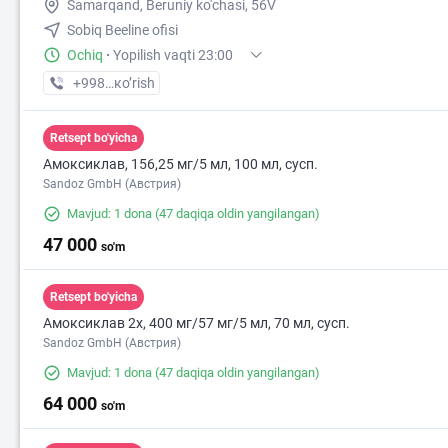
Samarqand, Bеruniy ko'chasi, 56V
Sobiq Beeline ofisi
Ochiq
·
Yopilish vaqti 23:00
+998 (90) XXX-XX-XX
кo’rish
Retsept bo'yicha
Амоксиклав, 156,25 мг/5 мл, 100 мл, сусп.
Sandoz GmbH (Австрия)
Mavjud: 1 dona
(47 daqiqa oldin yangilangan)
47 000
so'm
Retsept bo'yicha
Амоксиклав 2х, 400 мг/57 мг/5 мл, 70 мл, сусп.
Sandoz GmbH (Австрия)
Mavjud: 1 dona
(47 daqiqa oldin yangilangan)
64 000
so'm