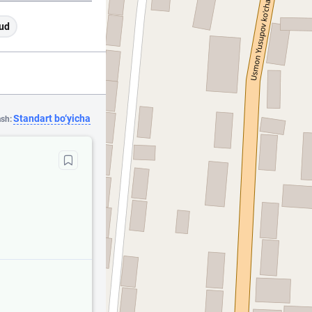
ud
Standart bo‘yicha
ash: