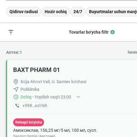
Qidiruv radiusi
Hozir ochiq
24/7
Buyurtmalar uchun mavj
Tovarlar bo‘ycha filtr
0
Аптек:
1
Saral
BAXT PHARM 01
Xo'ja Ahrori Vali, U. Samiev ko'chasi
Poliklinika
Ochiq
·
Yopilish vaqti 23:00
+998 (95) XXX-XX-XX
кo’rish
Retsept bo'yicha
Амоксиклав, 156,25 мг/5 мл, 100 мл, сусп.
Sandoz GmbH (Австрия)