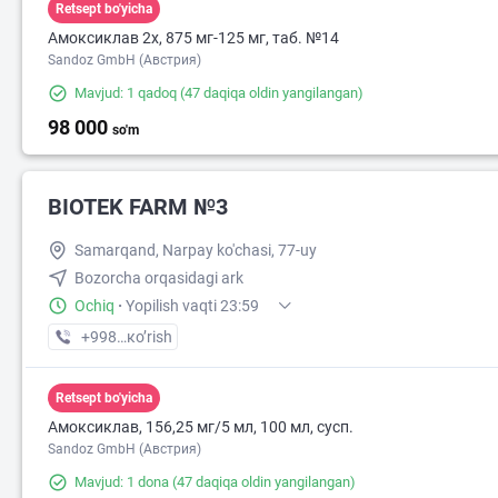
Retsept bo'yicha
Амоксиклав 2х, 875 мг-125 мг, таб. №14
Sandoz GmbH (Австрия)
Mavjud: 1 qadoq
(47 daqiqa oldin yangilangan)
98 000
so'm
BIOTEK FARM №3
Samarqand, Narpay ko'chasi, 77-uy
Bozorcha orqasidagi ark
Ochiq
·
Yopilish vaqti 23:59
+998 (90) XXX-XX-XX
кo’rish
Retsept bo'yicha
Амоксиклав, 156,25 мг/5 мл, 100 мл, сусп.
Sandoz GmbH (Австрия)
Mavjud: 1 dona
(47 daqiqa oldin yangilangan)