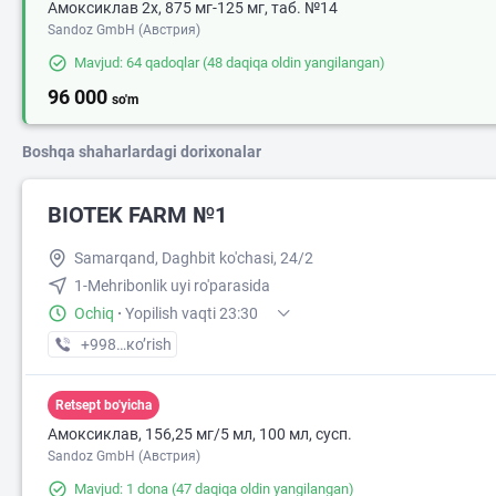
Амоксиклав 2х, 875 мг-125 мг, таб. №14
Sandoz GmbH (Австрия)
Mavjud: 64 qadoqlar
(48 daqiqa oldin yangilangan)
96 000
so'm
Boshqa shaharlardagi dorixonalar
BIOTEK FARM №1
Samarqand, Daghbit ko'chasi, 24/2
1-Mehribonlik uyi ro'parasida
Ochiq
·
Yopilish vaqti 23:30
+998 (90) XXX-XX-XX
кo’rish
Retsept bo'yicha
Амоксиклав, 156,25 мг/5 мл, 100 мл, сусп.
Sandoz GmbH (Австрия)
Mavjud: 1 dona
(47 daqiqa oldin yangilangan)