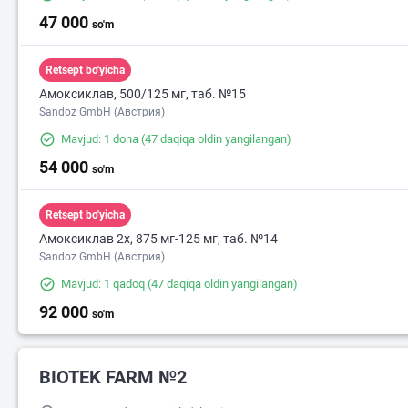
47 000
so'm
Retsept bo'yicha
Амоксиклав, 500/125 мг, таб. №15
Sandoz GmbH (Австрия)
Mavjud: 1 dona
(47 daqiqa oldin yangilangan)
54 000
so'm
Retsept bo'yicha
Амоксиклав 2х, 875 мг-125 мг, таб. №14
Sandoz GmbH (Австрия)
Mavjud: 1 qadoq
(47 daqiqa oldin yangilangan)
92 000
so'm
BIOTEK FARM №2