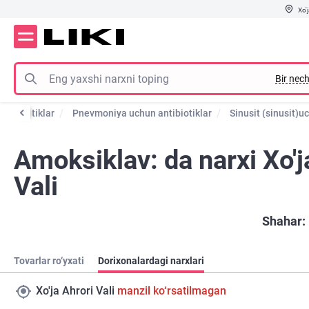
Xo'j
Bir nech
antibiotiklar
Pnevmoniya uchun antibiotiklar
Sinusit (sinusit)u
Amoksiklav: da narxi Xo'j
Vali
Shahar:
Tovarlar ro‘yxati
Dorixonalardagi narxlari
Xo'ja Ahrori Vali
manzil ko‘rsatilmagan