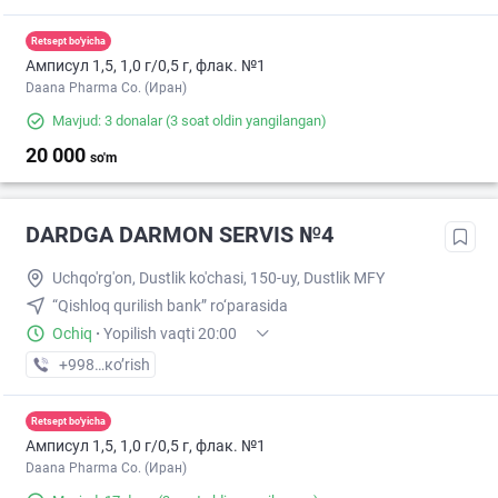
Retsept bo'yicha
Амписул 1,5, 1,0 г/0,5 г, флак. №1
Daana Pharma Co. (Иран)
Mavjud: 3 donalar
(3 soat oldin yangilangan)
20 000
so'm
DARDGA DARMON SERVIS №4
Uchqo'rg'on, Dustlik ko'chasi, 150-uy, Dustlik MFY
“Qishloq qurilish bank” ro‘parasida
Ochiq
·
Yopilish vaqti 20:00
+998 (77) XXX-XX-XX
кo’rish
Retsept bo'yicha
Амписул 1,5, 1,0 г/0,5 г, флак. №1
Daana Pharma Co. (Иран)