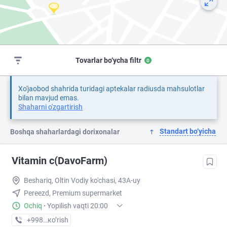
Tovarlar bo‘ycha filtr
0
Xo'jaobod shahrida turidagi aptekalar radiusda mahsulotlar
bilan mavjud emas.
Shaharni o'zgartirish
Standart bo‘yicha
Boshqa shaharlardagi dorixonalar
Vitamin c(DavoFarm)
Beshariq, Oltin Vodiy ko'chasi, 43A-uy
Pereezd, Premium supermarket
Ochiq
·
Yopilish vaqti 20:00
+998 (88) XXX-XX-XX
кo’rish