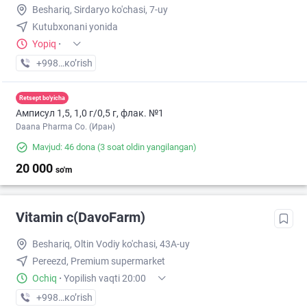
Beshariq, Sirdaryo ko'chasi, 7-uy
Kutubxonani yonida
Yopiq
·
+998 (97) XXX-XX-XX
кo’rish
Retsept bo'yicha
Амписул 1,5, 1,0 г/0,5 г, флак. №1
Daana Pharma Co. (Иран)
Mavjud: 46 dona
(3 soat oldin yangilangan)
20 000
so'm
Vitamin c(DavoFarm)
Beshariq, Oltin Vodiy ko'chasi, 43A-uy
Pereezd, Premium supermarket
Ochiq
·
Yopilish vaqti 20:00
+998 (88) XXX-XX-XX
кo’rish