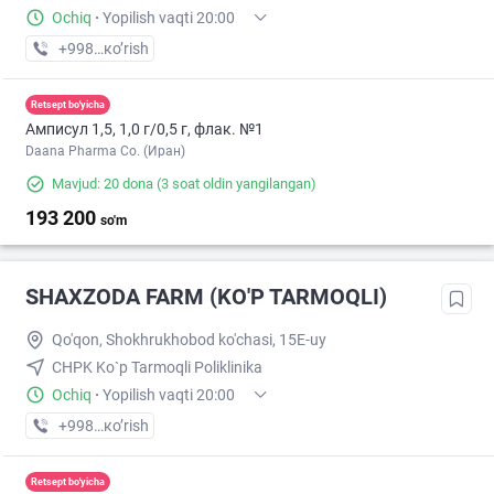
Ochiq
·
Yopilish vaqti 20:00
+998 (93) XXX-XX-XX
кo’rish
Retsept bo'yicha
Амписул 1,5, 1,0 г/0,5 г, флак. №1
Daana Pharma Co. (Иран)
Mavjud: 20 dona
(3 soat oldin yangilangan)
193 200
so'm
SHAXZODA FARM (KO'P TARMOQLI)
Qo'qon, Shokhrukhobod ko'chasi, 15E-uy
CHPK Ko`p Tarmoqli Poliklinika
Ochiq
·
Yopilish vaqti 20:00
+998 (91) XXX-XX-XX
кo’rish
Retsept bo'yicha