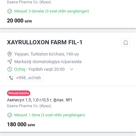
Daana Pharma Co. (Иран)
Mavjud: 3 donalar
(3 soat oldin yangilangan)
20 000
so'm
XAYRULLOXON FARM FIL-1
Yaypan, Turkiston ko‘chasi, 190-uy
Markaziy stomatologiya ro'parasida
Ochiq
·
Yopilish vaqti 20:00
+998 (91) XXX-XX-XX
кo’rish
Retsept bo'yicha
Амписул 1,5, 1,0 г/0,5 г, флак. №1
Daana Pharma Co. (Иран)
Mavjud: 1 dona
(3 soat oldin yangilangan)
180 000
so'm