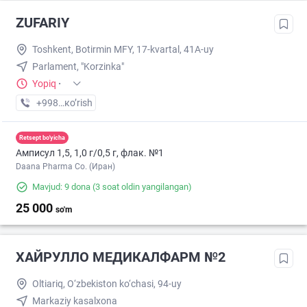
ZUFARIY
Toshkent, Botirmin MFY, 17-kvartal, 41A-uy
Parlament, "Korzinka"
Yopiq
·
+998 (98) XXX-XX-XX
кo’rish
Retsept bo'yicha
Амписул 1,5, 1,0 г/0,5 г, флак. №1
Daana Pharma Co. (Иран)
Mavjud: 9 dona
(3 soat oldin yangilangan)
25 000
so'm
ХАЙРУЛЛО МЕДИКАЛФАРМ №2
Oltiariq, O‘zbekiston ko‘chasi, 94-uy
Markaziy kasalxona