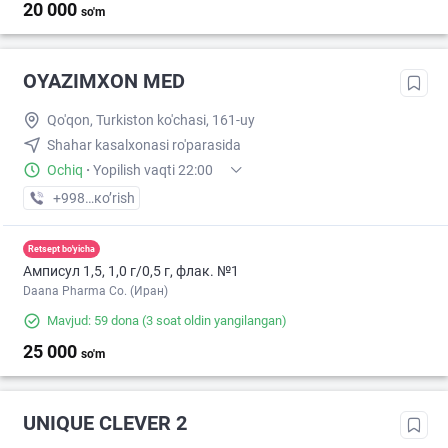
20 000
so'm
OYAZIMXON MED
Qo'qon, Turkiston ko'chasi, 161-uy
Shahar kasalxonasi ro'parasida
Ochiq
·
Yopilish vaqti 22:00
+998 (33) XXX-XX-XX
кo’rish
Retsept bo'yicha
Амписул 1,5, 1,0 г/0,5 г, флак. №1
Daana Pharma Co. (Иран)
Mavjud: 59 dona
(3 soat oldin yangilangan)
25 000
so'm
UNIQUE CLEVER 2