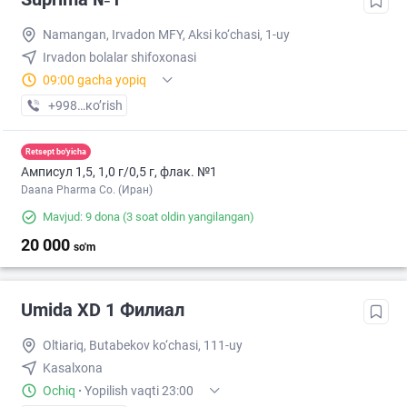
Namangan, Irvadon MFY, Aksi ko‘chasi, 1-uy
Irvadon bolalar shifoxonasi
09:00 gacha yopiq
+998 (95) XXX-XX-XX
кo’rish
Retsept bo'yicha
Амписул 1,5, 1,0 г/0,5 г, флак. №1
Daana Pharma Co. (Иран)
Mavjud: 9 dona
(3 soat oldin yangilangan)
20 000
so'm
Umida XD 1 Филиал
Oltiariq, Butabekov ko‘chasi, 111-uy
Kasalxona
Ochiq
·
Yopilish vaqti 23:00