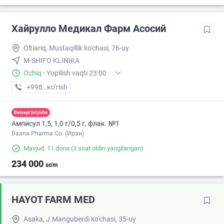
Хайрулло Медикал Фарм Асосий
Oltiariq, Mustaqillik ko'chasi, 76-uy
M-SHIFO KLINIKA
Ochiq
·
Yopilish vaqti 23:00
+998 (91) XXX-XX-XX
кo’rish
Retsept bo'yicha
Амписул 1,5, 1,0 г/0,5 г, флак. №1
Daana Pharma Co. (Иран)
Mavjud: 11 dona
(3 soat oldin yangilangan)
234 000
so'm
HAYOT FARM MED
Asaka, J.Manguberdi ko'chasi, 35-uy