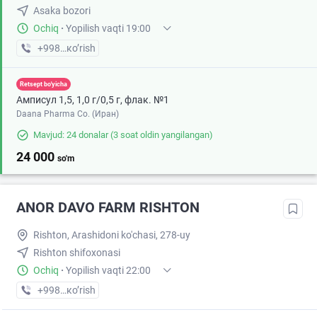
Asaka bozori
Ochiq
·
Yopilish vaqti 19:00
+998 (93) XXX-XX-XX
кo’rish
Retsept bo'yicha
Амписул 1,5, 1,0 г/0,5 г, флак. №1
Daana Pharma Co. (Иран)
Mavjud: 24 donalar
(3 soat oldin yangilangan)
24 000
so'm
ANOR DAVO FARM RISHTON
Rishton, Arashidoni ko'chasi, 278-uy
Rishton shifoxonasi
Ochiq
·
Yopilish vaqti 22:00
+998 (90) XXX-XX-XX
кo’rish