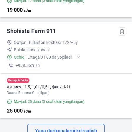
Mavjud: 17 dona
(3 soat oldin yangilangan)
19 000
so'm
Shohista Farm 911
Qo'qon, Turkiston ko'chasi, 172A-uy
Bolalar kasalxonasi
Ochiq
·
Ertaga 01:00 da yopiladi
+998 (90) XXX-XX-XX
кo’rish
Retsept bo'yicha
Амписул 1,5, 1,0 г/0,5 г, флак. №1
Daana Pharma Co. (Иран)
Mavjud: 25 dona
(3 soat oldin yangilangan)
25 000
so'm
Yana dorixonalarni ko‘rsatish