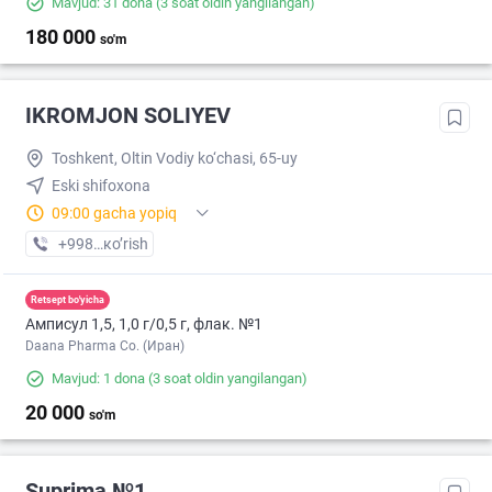
Mavjud: 31 dona
(3 soat oldin yangilangan)
180 000
so'm
IKROMJON SOLIYEV
Toshkent, Oltin Vodiy ko‘chasi, 65-uy
Eski shifoxona
09:00 gacha yopiq
+998 (99) XXX-XX-XX
кo’rish
Retsept bo'yicha
Амписул 1,5, 1,0 г/0,5 г, флак. №1
Daana Pharma Co. (Иран)
Mavjud: 1 dona
(3 soat oldin yangilangan)
20 000
so'm
Suprima №1