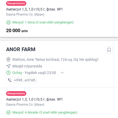
Retsept bo'yicha
Амписул 1,5, 1,0 г/0,5 г, флак. №1
Daana Pharma Co. (Иран)
Mavjud: 1 dona
(3 soat oldin yangilangan)
20 000
so'm
ANOR FARM
Rishton, Amir Temur ko'chasi, 12A-uy, Oq Yer qishlog'i
Masjid ro'parasida
Ochiq
·
Yopilish vaqti 23:00
+998 (55) XXX-XX-XX
кo’rish
Retsept bo'yicha
Амписул 1,5, 1,0 г/0,5 г, флак. №1
Daana Pharma Co. (Иран)
Mavjud: 4 donalar
(3 soat oldin yangilangan)