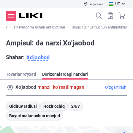
UZ
Xo'jaobod
iklar
Pnevmoniya uchun antibiotiklar
Sinusit (sinusit)uchun antibiotiklar
Ampisul: da narxi Xo'jaobod
Shahar:
Xo'jaobod
Tovarlar ro‘yxati
Dorixonalardagi narxlari
Xo'jaobod
manzil ko‘rsatilmagan
O‘zgartirish
Qidiruv radiusi
Hozir ochiq
24/7
Buyurtmalar uchun mavjud