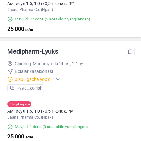
Амписул 1,5, 1,0 г/0,5 г, флак. №1
Daana Pharma Co. (Иран)
Mavjud: 37 dona
(3 soat oldin yangilangan)
25 000
so'm
Medipharm-Lyuks
Chirchiq, Madaniyat ko'chasi, 27-uy
Bolalar kasalxonasi
09:00 gacha yopiq
+998 (90) XXX-XX-XX
кo’rish
Retsept bo'yicha
Амписул 1,5, 1,0 г/0,5 г, флак. №1
Daana Pharma Co. (Иран)
Mavjud: 1 dona
(3 soat oldin yangilangan)
25 000
so'm