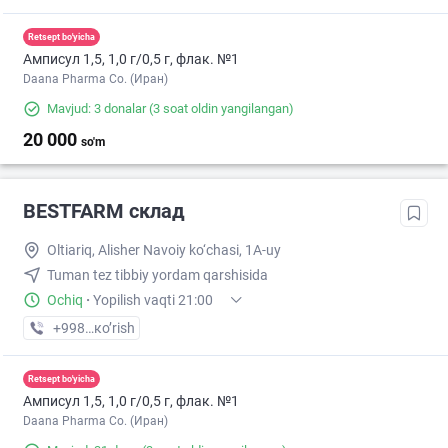
Retsept bo'yicha
Амписул 1,5, 1,0 г/0,5 г, флак. №1
Daana Pharma Co. (Иран)
Mavjud: 3 donalar
(3 soat oldin yangilangan)
20 000
so'm
BESTFARM склад
Oltiariq, Alisher Navoiy ko‘chasi, 1A-uy
Tuman tez tibbiy yordam qarshisida
Ochiq
·
Yopilish vaqti 21:00
+998 (91) XXX-XX-XX
кo’rish
Retsept bo'yicha
Амписул 1,5, 1,0 г/0,5 г, флак. №1
Daana Pharma Co. (Иран)