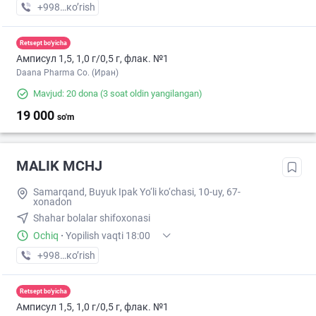
+998 (91) XXX-XX-XX
кo’rish
Retsept bo'yicha
Амписул 1,5, 1,0 г/0,5 г, флак. №1
Daana Pharma Co. (Иран)
Mavjud: 20 dona
(3 soat oldin yangilangan)
19 000
so'm
MALIK MCHJ
Samarqand, Buyuk Ipak Yo‘li ko‘chasi, 10-uy, 67-
xonadon
Shahar bolalar shifoxonasi
Ochiq
·
Yopilish vaqti 18:00
+998 (70) XXX-XX-XX
кo’rish
Retsept bo'yicha
Амписул 1,5, 1,0 г/0,5 г, флак. №1