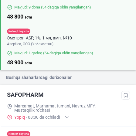
Mavjud: 9 dona
(54 daqiqa oldin yangilangan)
48 800
so'm
Retsept bo'yicha
Эмотроп-ASР, 1%, 1 мл, амп. №10
Aseptica, ООО (Узбекистан)
Mavjud: 1 qadoq
(54 daqiqa oldin yangilangan)
48 900
so'm
Boshqa shaharlardagi dorixonalar
SAFOPHARM
Marxamat, Marhamat tumani, Navruz MFY,
Mustaqillik ro'chasi
Yopiq
·
08:00 da ochiladi
Retsept bo'yicha