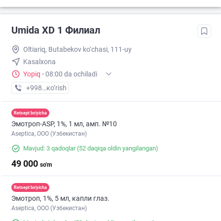
Umida XD 1 Филиал
Oltiariq, Butabekov ko‘chasi, 111-uy
Kasalxona
Yopiq
·
08:00 da ochiladi
+998 (91) XXX-XX-XX
кo’rish
Retsept bo'yicha
Эмотроп-ASР, 1%, 1 мл, амп. №10
Aseptica, ООО (Узбекистан)
Mavjud: 3 qadoqlar
(52 daqiqa oldin yangilangan)
49 000
so'm
Retsept bo'yicha
Эмотроп, 1%, 5 мл, капли глаз.
Aseptica, ООО (Узбекистан)