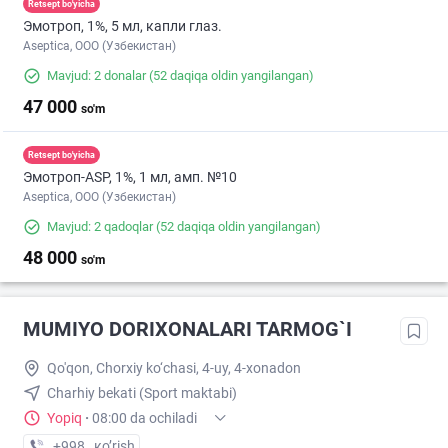
Retsept bo'yicha
Эмотроп, 1%, 5 мл, капли глаз.
Aseptica, ООО (Узбекистан)
Mavjud: 2 donalar
(52 daqiqa oldin yangilangan)
47 000
so'm
Retsept bo'yicha
Эмотроп-ASР, 1%, 1 мл, амп. №10
Aseptica, ООО (Узбекистан)
Mavjud: 2 qadoqlar
(52 daqiqa oldin yangilangan)
48 000
so'm
MUMIYO DORIXONALARI TARMOG`I
Qo'qon, Chorxiy ko‘chasi, 4-uy, 4-xonadon
Charhiy bekati (Sport maktabi)
Yopiq
·
08:00 da ochiladi
+998 (90) XXX-XX-XX
кo’rish