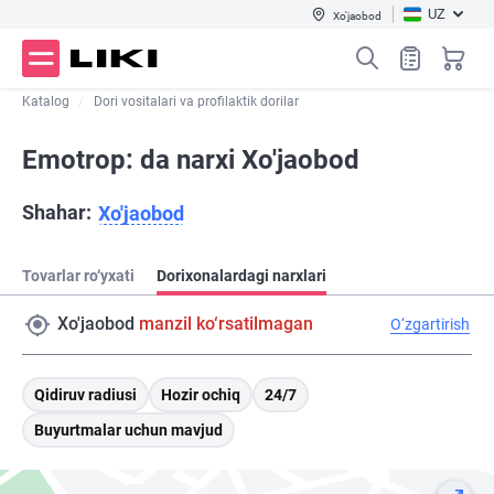
UZ
Xo'jaobod
Katalog
Dori vositalari va profilaktik dorilar
Emotrop: da narxi Xo'jaobod
Shahar:
Xo'jaobod
Tovarlar ro‘yxati
Dorixonalardagi narxlari
Xo'jaobod
manzil ko‘rsatilmagan
O‘zgartirish
Qidiruv radiusi
Hozir ochiq
24/7
Buyurtmalar uchun mavjud