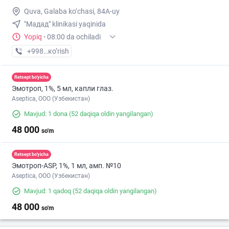
Quva, Galaba ko‘chasi, 84A-uy
"Мадад" klinikasi yaqinida
Yopiq
·
08:00 da ochiladi
+998 (91) XXX-XX-XX
кo’rish
Retsept bo'yicha
Эмотроп, 1%, 5 мл, капли глаз.
Aseptica, ООО (Узбекистан)
Mavjud: 1 dona
(52 daqiqa oldin yangilangan)
48 000
so'm
Retsept bo'yicha
Эмотроп-ASР, 1%, 1 мл, амп. №10
Aseptica, ООО (Узбекистан)
Mavjud: 1 qadoq
(52 daqiqa oldin yangilangan)
48 000
so'm