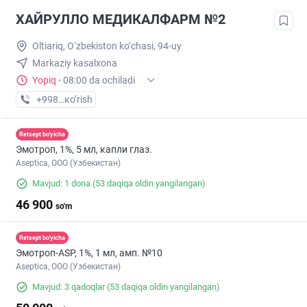
ХАЙРУЛЛО МЕДИКАЛФАРМ №2
Oltiariq, O‘zbekiston ko‘chasi, 94-uy
Markaziy kasalxona
Yopiq
·
08:00 da ochiladi
+998 (93) XXX-XX-XX
кo’rish
Retsept bo'yicha
Эмотроп, 1%, 5 мл, капли глаз.
Aseptica, ООО (Узбекистан)
Mavjud: 1 dona
(53 daqiqa oldin yangilangan)
46 900
so'm
Retsept bo'yicha
Эмотроп-ASР, 1%, 1 мл, амп. №10
Aseptica, ООО (Узбекистан)
Mavjud: 3 qadoqlar
(53 daqiqa oldin yangilangan)