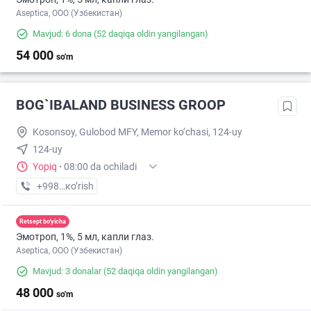
Aseptica, ООО (Узбекистан)
Mavjud: 6 dona
(52 daqiqa oldin yangilangan)
54 000
so'm
BOG`IBALAND BUSINESS GROOP
Kosonsoy, Gulobod MFY, Memor ko‘chasi, 124-uy
124-uy
Yopiq
·
08:00 da ochiladi
+998 (90) XXX-XX-XX
кo’rish
Retsept bo'yicha
Эмотроп, 1%, 5 мл, капли глаз.
Aseptica, ООО (Узбекистан)
Mavjud: 3 donalar
(52 daqiqa oldin yangilangan)
48 000
so'm