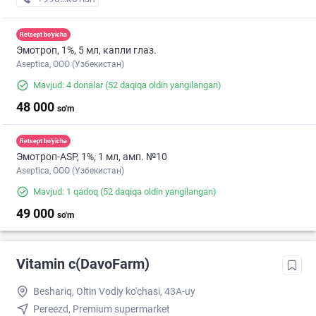
Retsept bo'yicha
Эмотроп, 1%, 5 мл, капли глаз.
Aseptica, ООО (Узбекистан)
Mavjud: 4 donalar
(52 daqiqa oldin yangilangan)
48 000
so'm
Retsept bo'yicha
Эмотроп-ASР, 1%, 1 мл, амп. №10
Aseptica, ООО (Узбекистан)
Mavjud: 1 qadoq
(52 daqiqa oldin yangilangan)
49 000
so'm
Vitamin c(DavoFarm)
Beshariq, Oltin Vodiy ko'chasi, 43A-uy
Pereezd, Premium supermarket