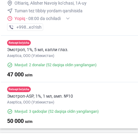
Oltiariq, Alisher Navoiy ko‘chasi, 1A-uy
Tuman tez tibbiy yordam qarshisida
Yopiq
·
08:00 da ochiladi
+998 (91) XXX-XX-XX
кo’rish
Retsept bo'yicha
Эмотроп, 1%, 5 мл, капли глаз.
Aseptica, ООО (Узбекистан)
Mavjud: 2 donalar
(52 daqiqa oldin yangilangan)
47 000
so'm
Retsept bo'yicha
Эмотроп-ASР, 1%, 1 мл, амп. №10
Aseptica, ООО (Узбекистан)
Mavjud: 3 qadoqlar
(52 daqiqa oldin yangilangan)
50 000
so'm