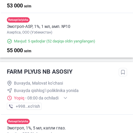
53 000
so'm
Retsept bo'yicha
Эмотроп-ASР, 1%, 1 мл, амп. №10
Aseptica, ООО (Узбекистан)
Mavjud: 5 qadoqlar
(52 daqiqa oldin yangilangan)
55 000
so'm
FARM PLYUS NB ASOSIY
Buvayda, Malovat ko‘chasi
Buvayda qishlog‘i poliklinika yonida
Yopiq
·
08:00 da ochiladi
+998 (99) XXX-XX-XX
кo’rish
Retsept bo'yicha
Эмотроп, 1%, 5 мл, капли глаз.