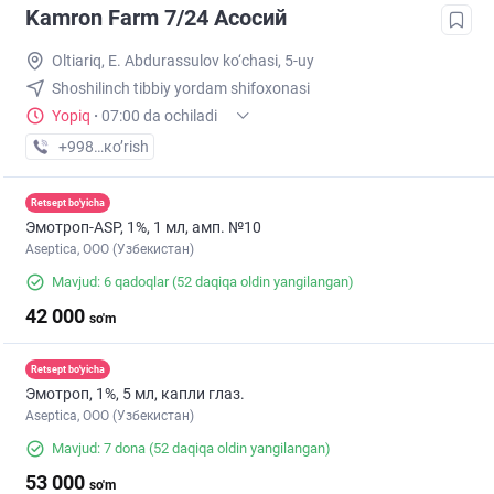
Kamron Farm 7/24 Асосий
Oltiariq, E. Abdurassulov ko‘chasi, 5-uy
Shoshilinch tibbiy yordam shifoxonasi
Yopiq
·
07:00 da ochiladi
+998 (91) XXX-XX-XX
кo’rish
Retsept bo'yicha
Эмотроп-ASР, 1%, 1 мл, амп. №10
Aseptica, ООО (Узбекистан)
Mavjud: 6 qadoqlar
(52 daqiqa oldin yangilangan)
42 000
so'm
Retsept bo'yicha
Эмотроп, 1%, 5 мл, капли глаз.
Aseptica, ООО (Узбекистан)
Mavjud: 7 dona
(52 daqiqa oldin yangilangan)
53 000
so'm