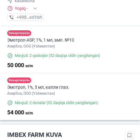
kasalxona
Yopiq
·
+998 (99) XXX-XX-XX
кo’rish
Retsept bo'yicha
Эмотроп-ASР, 1%, 1 мл, амп. №10
Aseptica, ООО (Узбекистан)
Mavjud: 2 qadoqlar
(52 daqiqa oldin yangilangan)
50 000
so'm
Retsept bo'yicha
Эмотроп, 1%, 5 мл, капли глаз.
Aseptica, ООО (Узбекистан)
Mavjud: 2 donalar
(52 daqiqa oldin yangilangan)
54 000
so'm
IMBEX FARM KUVA