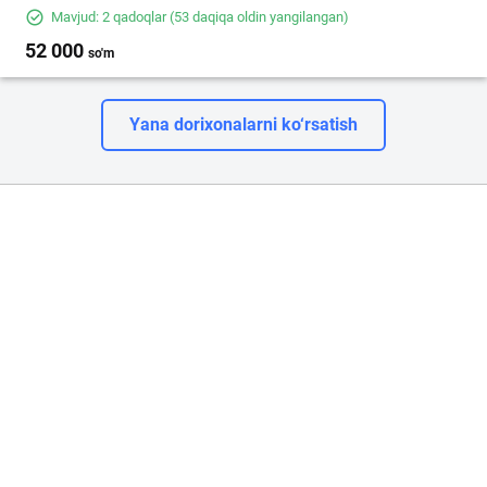
Mavjud: 2 qadoqlar
(53 daqiqa oldin yangilangan)
52 000
so'm
Yana dorixonalarni ko‘rsatish