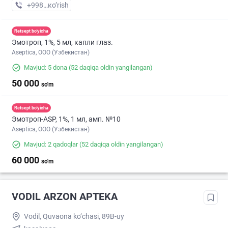
+998 (91) XXX-XX-XX
кo’rish
Retsept bo'yicha
Эмотроп, 1%, 5 мл, капли глаз.
Aseptica, ООО (Узбекистан)
Mavjud: 5 dona
(52 daqiqa oldin yangilangan)
50 000
so'm
Retsept bo'yicha
Эмотроп-ASР, 1%, 1 мл, амп. №10
Aseptica, ООО (Узбекистан)
Mavjud: 2 qadoqlar
(52 daqiqa oldin yangilangan)
60 000
so'm
VODIL ARZON APTEKA
Vodil, Quvaona ko‘chasi, 89B-uy