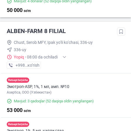
Mavjud: 4 donalar
(52 daqiqa oldin yangilangan)
50 000
so'm
ALBEN-FARM 8 FILIAL
Chust, Serob MFY, Ipak yo‘li ko‘chasi, 336-uy
336-uy
Yopiq
·
08:00 da ochiladi
+998 (33) XXX-XX-XX
кo’rish
Retsept bo'yicha
Эмотроп-ASР, 1%, 1 мл, амп. №10
Aseptica, ООО (Узбекистан)
Mavjud: 3 qadoqlar
(52 daqiqa oldin yangilangan)
53 000
so'm
Retsept bo'yicha
Эмотроп, 1%, 5 мл, капли глаз.