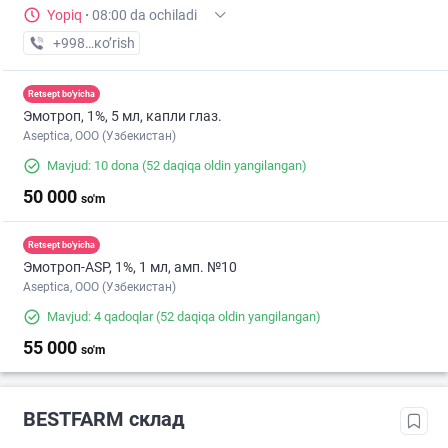
Yopiq
·
08:00 da ochiladi
+998 (88) XXX-XX-XX
кo’rish
Retsept bo'yicha
Эмотроп, 1%, 5 мл, капли глаз.
Aseptica, ООО (Узбекистан)
Mavjud: 10 dona
(52 daqiqa oldin yangilangan)
50 000
so'm
Retsept bo'yicha
Эмотроп-ASР, 1%, 1 мл, амп. №10
Aseptica, ООО (Узбекистан)
Mavjud: 4 qadoqlar
(52 daqiqa oldin yangilangan)
55 000
so'm
BESTFARM склад