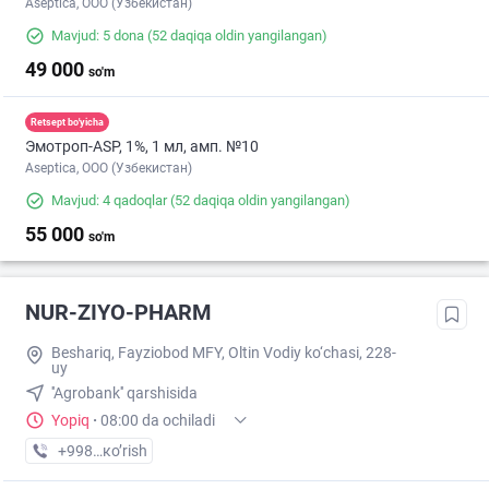
Aseptica, ООО (Узбекистан)
Mavjud: 5 dona
(52 daqiqa oldin yangilangan)
49 000
so'm
Retsept bo'yicha
Эмотроп-ASР, 1%, 1 мл, амп. №10
Aseptica, ООО (Узбекистан)
Mavjud: 4 qadoqlar
(52 daqiqa oldin yangilangan)
55 000
so'm
NUR-ZIYO-PHARM
Beshariq, Fayziobod MFY, Oltin Vodiy ko‘chasi, 228-
uy
''Agrobank'' qarshisida
Yopiq
·
08:00 da ochiladi
+998 (93) XXX-XX-XX
кo’rish