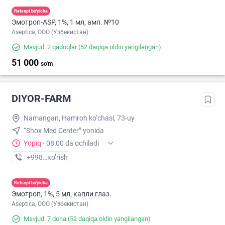
Retsept bo'yicha
Эмотроп-ASР, 1%, 1 мл, амп. №10
Aseptica, ООО (Узбекистан)
Mavjud: 2 qadoqlar
(52 daqiqa oldin yangilangan)
51 000
so'm
DIYOR-FARM
Namangan, Hamroh ko‘chasi, 73-uy
“Shox Med Center” yonida
Yopiq
·
08:00 da ochiladi
+998 (99) XXX-XX-XX
кo’rish
Retsept bo'yicha
Эмотроп, 1%, 5 мл, капли глаз.
Aseptica, ООО (Узбекистан)
Mavjud: 7 dona
(52 daqiqa oldin yangilangan)