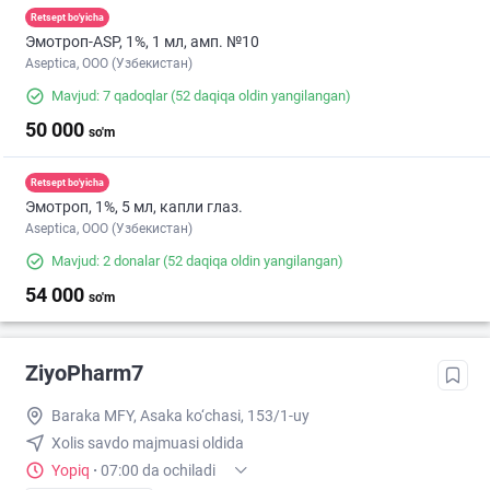
Retsept bo'yicha
Эмотроп-ASР, 1%, 1 мл, амп. №10
Aseptica, ООО (Узбекистан)
Mavjud: 7 qadoqlar
(52 daqiqa oldin yangilangan)
50 000
so'm
Retsept bo'yicha
Эмотроп, 1%, 5 мл, капли глаз.
Aseptica, ООО (Узбекистан)
Mavjud: 2 donalar
(52 daqiqa oldin yangilangan)
54 000
so'm
ZiyoPharm7
Baraka MFY, Asaka ko‘chasi, 153/1-uy
Xolis savdo majmuasi oldida
Yopiq
·
07:00 da ochiladi