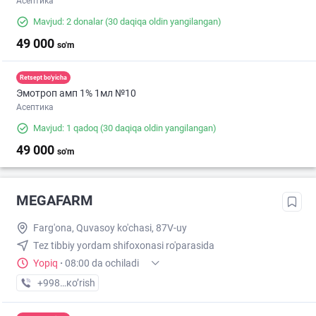
Асептика
Mavjud: 2 donalar
(30 daqiqa oldin yangilangan)
49 000
so'm
Retsept bo'yicha
Эмотроп амп 1% 1мл №10
Асептика
Mavjud: 1 qadoq
(30 daqiqa oldin yangilangan)
49 000
so'm
MEGAFARM
Farg'ona, Quvasoy ko'chasi, 87V-uy
Тez tibbiy yordam shifoxonasi ro'parasida
Yopiq
·
08:00 da ochiladi
+998 (97) XXX-XX-XX
кo’rish