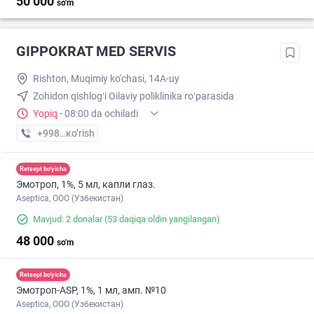
50 000
so'm
GIPPOKRAT MED SERVIS
Rishton, Muqimiy ko'chasi, 14A-uy
Zohidon qishlogʻi Oilaviy poliklinika roʻparasida
Yopiq
·
08:00 da ochiladi
+998 (77) XXX-XX-XX
кo’rish
Retsept bo'yicha
Эмотроп, 1%, 5 мл, капли глаз.
Aseptica, ООО (Узбекистан)
Mavjud: 2 donalar
(53 daqiqa oldin yangilangan)
48 000
so'm
Retsept bo'yicha
Эмотроп-ASР, 1%, 1 мл, амп. №10
Aseptica, ООО (Узбекистан)