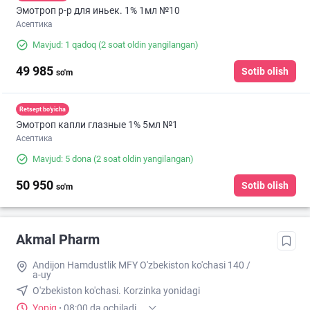
Эмотроп р-р для иньек. 1% 1мл №10
Асептика
Mavjud: 1 qadoq
(2 soat oldin yangilangan)
49 985
Sotib olish
so'm
Retsept bo'yicha
Эмотроп капли глазные 1% 5мл №1
Асептика
Mavjud: 5 dona
(2 soat oldin yangilangan)
50 950
Sotib olish
so'm
Akmal Pharm
Andijon Hamdustlik MFY O'zbekiston ko'chasi 140 /
a-uy
O'zbekiston ko'chasi. Korzinka yonidagi
Yopiq
·
08:00 da ochiladi