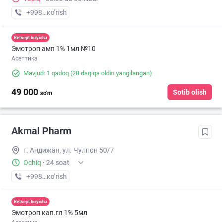
+998 (90) XXX-XX-XX
кo’rish
Retsept bo'yicha
Эмотроп амп 1% 1мл №10
Асептика
Mavjud: 1 qadoq
(28 daqiqa oldin yangilangan)
49 000
Sotib olish
so'm
Akmal Pharm
г. Андижан, ул. Чулпон 50/7
Ochiq
·
24 soat
+998 (91) XXX-XX-XX
кo’rish
Retsept bo'yicha
Эмотроп кап.гл 1% 5мл