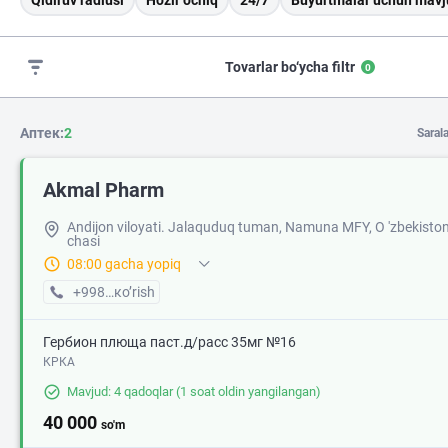
Qidiruv radiusi
Hozir ochiq
24/7
Buyurtmalar uchun mavj
Tovarlar bo‘ycha filtr
0
Аптек:
2
Saral
Akmal Pharm
Andijon viloyati. Jalaquduq tuman, Namuna MFY, O 'zbekiston
chasi
08:00 gacha yopiq
+998 (90) XXX-XX-XX
кo’rish
Гербион плюща паст.д/расс 35мг №16
КРКА
Mavjud: 4 qadoqlar
(1 soat oldin yangilangan)
40 000
so'm