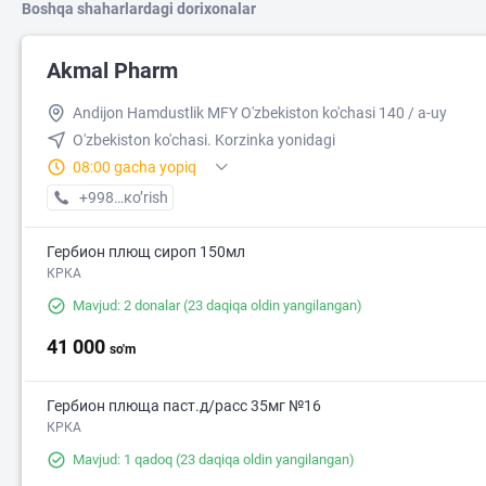
Boshqa shaharlardagi dorixonalar
Akmal Pharm
Andijon Hamdustlik MFY O'zbekiston ko'chasi 140 / a-uy
O'zbekiston ko'chasi. Korzinka yonidagi
08:00 gacha yopiq
+998 (90) XXX-XX-XX
кo’rish
Гербион плющ сироп 150мл
КРКА
Mavjud: 2 donalar
(23 daqiqa oldin yangilangan)
41 000
so'm
Гербион плюща паст.д/расс 35мг №16
КРКА
Mavjud: 1 qadoq
(23 daqiqa oldin yangilangan)