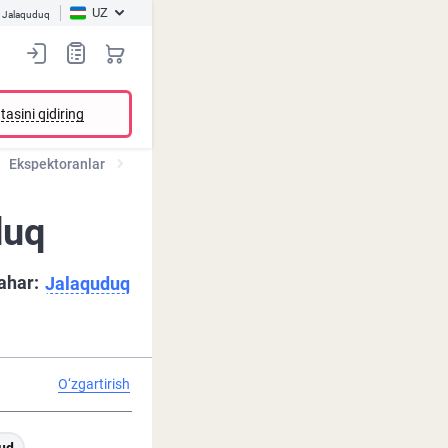
UZ
Jalaquduq
tasini qidiring
Ekspektoranlar
duq
ahar:
Jalaquduq
O‘zgartirish