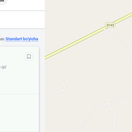
ud
Standart bo‘yicha
ash:
 qo'