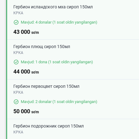
Гербион исландского мха сироп 150мл
КРКА
Mavjud: 4 donalar
(1 soat oldin yangilangan)
43 000
so'm
Гербион плющ сироп 150мл
КРКА
Mavjud: 1 dona
(1 soat oldin yangilangan)
44 000
so'm
Гербион первоцвет сироп 150мл
КРКА
Mavjud: 2 donalar
(1 soat oldin yangilangan)
50 000
so'm
Гербион подорожник сироп 150мл
КРКА