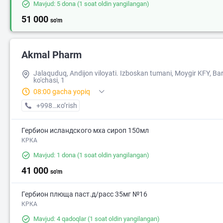
Mavjud: 5 dona
(1 soat oldin yangilangan)
51 000
so'm
Akmal Pharm
Jalaquduq, Andijon viloyati. Izboskan tumani, Moygir KFY, Ba
ko'chasi, 1
08:00 gacha yopiq
+998 (90) XXX-XX-XX
кo’rish
Гербион исландского мха сироп 150мл
КРКА
Mavjud: 1 dona
(1 soat oldin yangilangan)
41 000
so'm
Гербион плюща паст.д/расс 35мг №16
КРКА
Mavjud: 4 qadoqlar
(1 soat oldin yangilangan)