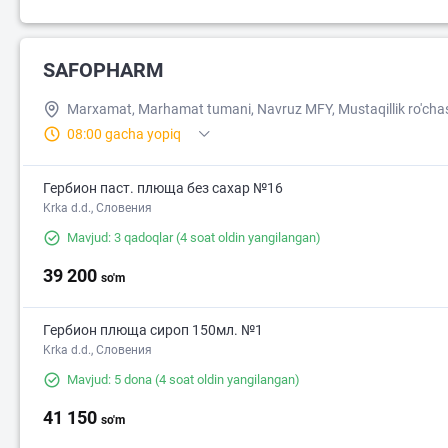
SAFOPHARM
Marxamat, Marhamat tumani, Navruz MFY, Mustaqillik ro'cha
08:00 gacha yopiq
Гербион паст. плюща без сахар №16
Krka d.d., Словения
Mavjud: 3 qadoqlar
(4 soat oldin yangilangan)
39 200
so'm
Гербион плюща сироп 150мл. №1
Krka d.d., Словения
Mavjud: 5 dona
(4 soat oldin yangilangan)
41 150
so'm