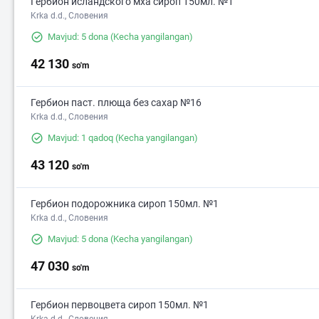
Гербион исландского мха сироп 150мл. №1
Krka d.d., Словения
Mavjud: 5 dona
(Kecha yangilangan)
42 130
so'm
Гербион паст. плюща без сахар №16
Krka d.d., Словения
Mavjud: 1 qadoq
(Kecha yangilangan)
43 120
so'm
Гербион подорожника сироп 150мл. №1
Krka d.d., Словения
Mavjud: 5 dona
(Kecha yangilangan)
47 030
so'm
Гербион первоцвета сироп 150мл. №1