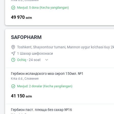
Krka d.d., Словения
Mavjud: 5 dona
(Kecha yangilangan)
49 970
so'm
SAFOPHARM
Toshkent, Shayxontour tumani, Mannon uygur ko'chasi 6uy 2
1 Шахар шифохонаси
Ochiq
·
24 soat
Гербион исландского мха сироп 150мл. №1
Krka d.d., Словения
Mavjud: 2 donalar
(Kecha yangilangan)
41 150
so'm
Гербион паст. плюща без сахар №16