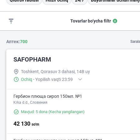
Qidiruv radiusi
Hozir ochiq
24/7
Buyurtmalar uchun mavj
Tovarlar bo‘ycha filtr
0
Аптек:
700
Saral
SAFOPHARM
Toshkent, Qorasuv 3 dahasi, 14B uy
Ochiq
·
Yopilish vaqti 23:59
Гербион плюща сироп 150мл. №1
Krka d.d., Словения
Mavjud: 5 dona
(Kecha yangilangan)
42 130
so'm