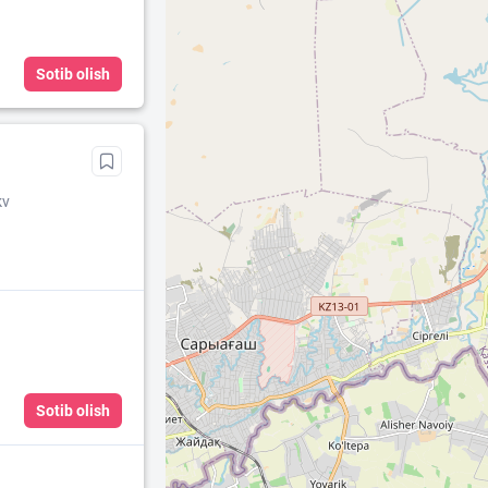
Sotib olish
kv
Sotib olish