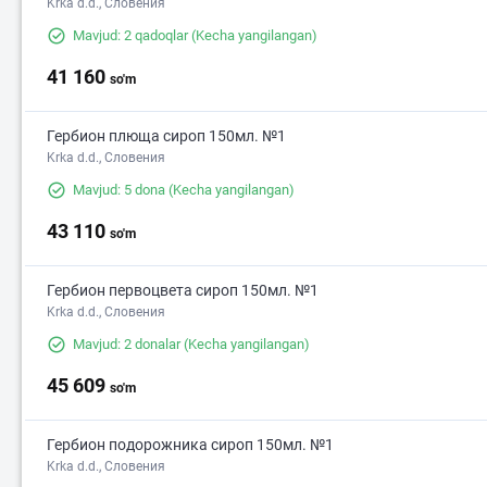
Krka d.d., Словения
Mavjud: 2 qadoqlar
(Kecha yangilangan)
41 160
so'm
Гербион плюща сироп 150мл. №1
Krka d.d., Словения
Mavjud: 5 dona
(Kecha yangilangan)
43 110
so'm
Гербион первоцвета сироп 150мл. №1
Krka d.d., Словения
Mavjud: 2 donalar
(Kecha yangilangan)
45 609
so'm
Гербион подорожника сироп 150мл. №1
Krka d.d., Словения