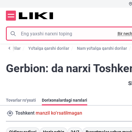
Bir nech
shi dorilar
Yo'talga qarshi dorilar
Nam yo'talga qarshi dorilar
Gerbion: da narxi Toshke
S
Tovarlar ro‘yxati
Dorixonalardagi narxlari
Toshkent
manzil ko‘rsatilmagan