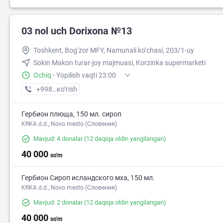
03 nol uch Dorixona №13
50 000
Toshkent, Bog‘zor MFY, Namunali ko‘chasi, 203/1-uy
Sokin Makon turar-joy majmuasi, Korzinka supermarketi
Ochiq
·
Yopilish vaqti 23:00
+998 (77) XXX-XX-XX
кo’rish
Гербион плюща, 150 мл. сироп
KRKA d.d., Novo mesto (Словения)
Mavjud: 4 donalar
(12 daqiqa oldin yangilangan)
40 000
so'm
2
Гербион Сироп исландского мха, 150 мл.
KRKA d.d., Novo mesto (Словения)
Mavjud: 2 donalar
(12 daqiqa oldin yangilangan)
40 000
so'm