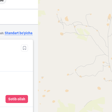
ud
Standart bo‘yicha
ash:
Sotib olish