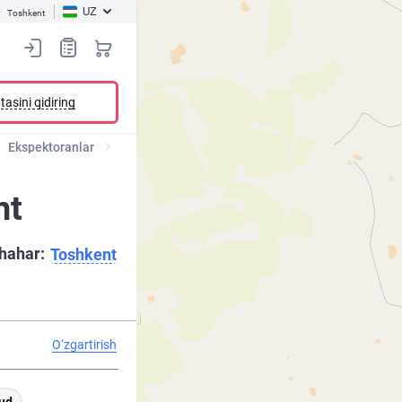
UZ
Toshkent
tasini qidiring
Ekspektoranlar
nt
hahar:
Toshkent
O‘zgartirish