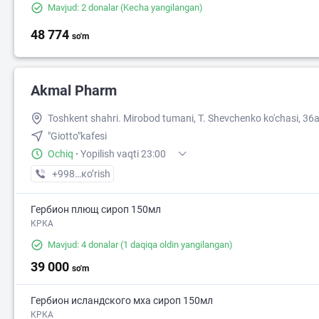
Mavjud: 2 donalar
(Kecha yangilangan)
48 774
so'm
38 000
Akmal Pharm
Toshkent shahri. Mirobod tumani, T. Shevchenko ko'chasi, 36a
"Giotto"kafesi
Ochiq
·
Yopilish vaqti 23:00
+998 (99) XXX-XX-XX
кo’rish
Гербион плющ сироп 150мл
КРКА
Mavjud: 4 donalar
(1 daqiqa oldin yangilangan)
39 000
so'm
Гербион исландского мха сироп 150мл
КРКА