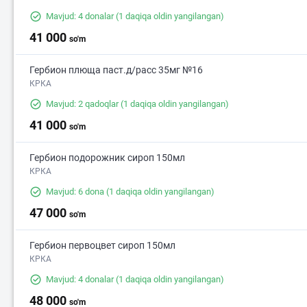
Mavjud: 4 donalar
(1 daqiqa oldin yangilangan)
41 000
so'm
Гербион плюща паст.д/расс 35мг №16
КРКА
Mavjud: 2 qadoqlar
(1 daqiqa oldin yangilangan)
41 000
so'm
Гербион подорожник сироп 150мл
КРКА
Mavjud: 6 dona
(1 daqiqa oldin yangilangan)
47 000
so'm
40 000
2
Гербион первоцвет сироп 150мл
КРКА
Mavjud: 4 donalar
(1 daqiqa oldin yangilangan)
48 000
so'm