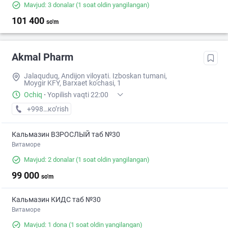
Mavjud: 3 donalar
(1 soat oldin yangilangan)
101 400
so'm
Akmal Pharm
Jalaquduq, Andijon viloyati. Izboskan tumani,
Moygir KFY, Barxaet ko'chasi, 1
Ochiq
·
Yopilish vaqti 22:00
+998 (90) XXX-XX-XX
кo’rish
Кальмазин ВЗРОСЛЫЙ таб №30
Витаморе
Mavjud: 2 donalar
(1 soat oldin yangilangan)
99 000
so'm
Кальмазин КИДС таб №30
Витаморе
Mavjud: 1 dona
(1 soat oldin yangilangan)