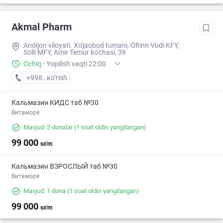
Akmal Pharm
Andijon viloyati. Xo'jaobod tumani, Oltinn Vodi KFY,
Solli MFY, Amir Temur ko'chasi, 39
Ochiq
·
Yopilish vaqti 22:00
+998 (90) XXX-XX-XX
кo’rish
Кальмазин КИДС таб №30
Витаморе
Mavjud: 2 donalar
(1 soat oldin yangilangan)
99 000
so'm
Кальмазин ВЗРОСЛЫЙ таб №30
Витаморе
Mavjud: 1 dona
(1 soat oldin yangilangan)
99 000
so'm