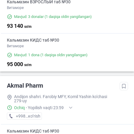
Кальмазин ВЗРОСЛЫЙ таб №30
Витаморе
Mavjud: 3 donalar
(1 daqiqa oldin yangilangan)
93 140
so'm
Кальмазин КИДС таб №30
Витаморе
Mavjud: 1 dona
(1 daqiqa oldin yangilangan)
95 000
so'm
Akmal Pharm
Andijon shahri. Farobiy MFY, Komil Yashin ko'chasi
279-uy
Ochiq
·
Yopilish vaqti 23:59
+998 (90) XXX-XX-XX
кo’rish
Кальмазин КИДС таб №30