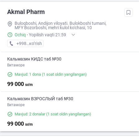
Akmal Pharm
Buloqboshi, Andijon viloyati. Bulokboshi tumani,
MFY Bozorboshi, mehri kulol ko'chasi, 10
Ochiq
·
Yopilish vaqti 21:59
+998 (88) XXX-XX-XX
кo’rish
Кальмазин КИДС таб №30
Витаморе
Mavjud: 1 dona
(1 soat oldin yangilangan)
99 000
so'm
Кальмазин ВЗРОСЛЫЙ таб №30
Витаморе
Mavjud: 2 donalar
(1 soat oldin yangilangan)
99 000
so'm