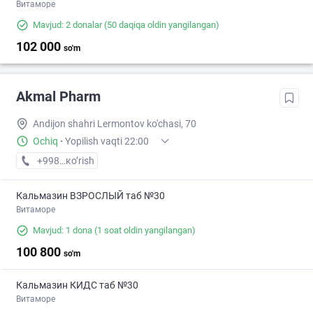
Витаморе
Mavjud: 2 donalar
(50 daqiqa oldin yangilangan)
102 000
so'm
Akmal Pharm
Andijon shahri Lermontov ko'chasi, 70
Ochiq
·
Yopilish vaqti 22:00
+998 (90) XXX-XX-XX
кo’rish
Кальмазин ВЗРОСЛЫЙ таб №30
Витаморе
Mavjud: 1 dona
(1 soat oldin yangilangan)
100 800
so'm
Кальмазин КИДС таб №30
Витаморе