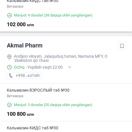
Кальмазин КИДС таб №30
Витаморе
Mavjud: 4 donalar
(38 daqiqa oldin yangilangan)
102 000
so'm
Akmal Pharm
Andijon viloyati. Jalaquduq tuman, Namuna MFY, O
'zbekiston qo' chasi
Ochiq
·
Yopilish vaqti 22:00
+998 (90) XXX-XX-XX
кo’rish
Кальмазин ВЗРОСЛЫЙ таб №30
Витаморе
Mavjud: 3 donalar
(50 daqiqa oldin yangilangan)
100 800
so'm
Кальмазин КИДС таб №30