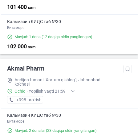
101 400
so'm
Кальмазин КИДС таб №30
Витаморе
Mavjud: 1 dona
(12 daqiqa oldin yangilangan)
102 000
so'm
Akmal Pharm
Andijon tumani. Xortum qishlog'i, Jahonobod
ko'chasi
Ochiq
·
Yopilish vaqti 21:59
+998 (91) XXX-XX-XX
кo’rish
Кальмазин КИДС таб №30
Витаморе
Mavjud: 2 donalar
(23 daqiqa oldin yangilangan)