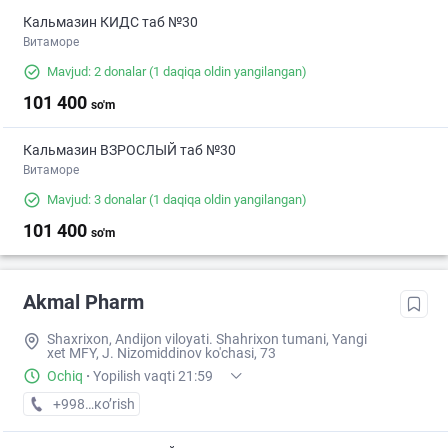
Кальмазин КИДС таб №30
Витаморе
Mavjud: 2 donalar
(1 daqiqa oldin yangilangan)
101 400
so'm
Кальмазин ВЗРОСЛЫЙ таб №30
Витаморе
Mavjud: 3 donalar
(1 daqiqa oldin yangilangan)
101 400
so'm
Akmal Pharm
Shaxrixon, Andijon viloyati. Shahrixon tumani, Yangi
xet MFY, J. Nizomiddinov ko'chasi, 73
Ochiq
·
Yopilish vaqti 21:59
+998 (90) XXX-XX-XX
кo’rish