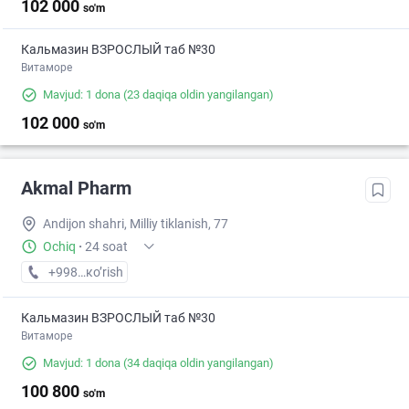
102 000
so'm
Кальмазин ВЗРОСЛЫЙ таб №30
Витаморе
Mavjud: 1 dona
(23 daqiqa oldin yangilangan)
102 000
so'm
Akmal Pharm
Andijon shahri, Milliy tiklanish, 77
Ochiq
·
24 soat
+998 (91) XXX-XX-XX
кo’rish
Кальмазин ВЗРОСЛЫЙ таб №30
Витаморе
Mavjud: 1 dona
(34 daqiqa oldin yangilangan)
100 800
so'm