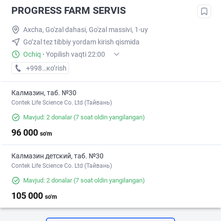
PROGRESS FARM SERVIS
Axcha, Go'zal dahasi, Go'zal massivi, 1-uy
Go’zal tez tibbiy yordam kirish qismida
Ochiq
·
Yopilish vaqti 22:00
+998 (93) XXX-XX-XX
кo’rish
Калмазин, таб. №30
Contek Life Science Co. Ltd (Тайвань)
Mavjud: 2 donalar
(7 soat oldin yangilangan)
96 000
so'm
Калмазин детский, таб. №30
Contek Life Science Co. Ltd (Тайвань)
Mavjud: 2 donalar
(7 soat oldin yangilangan)
105 000
so'm