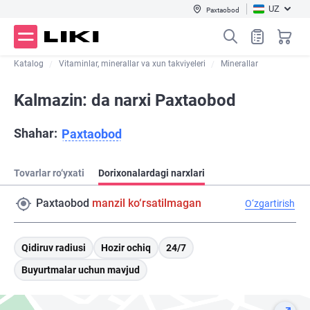
UZ
Paxtaobod
Katalog
Vitaminlar, minerallar va xun takviyeleri
Minerallar
Kalmazin: da narxi Paxtaobod
Shahar:
Paxtaobod
Tovarlar ro‘yxati
Dorixonalardagi narxlari
Paxtaobod
manzil ko‘rsatilmagan
O‘zgartirish
Qidiruv radiusi
Hozir ochiq
24/7
Buyurtmalar uchun mavjud