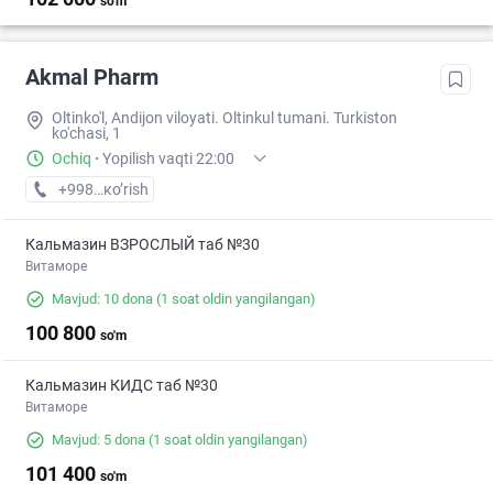
so'm
Akmal Pharm
Oltinko'l, Andijon viloyati. Oltinkul tumani. Turkiston
ko'chasi, 1
Ochiq
·
Yopilish vaqti 22:00
+998 (90) XXX-XX-XX
кo’rish
Кальмазин ВЗРОСЛЫЙ таб №30
Витаморе
Mavjud: 10 dona
(1 soat oldin yangilangan)
100 800
so'm
Кальмазин КИДС таб №30
Витаморе
Mavjud: 5 dona
(1 soat oldin yangilangan)
101 400
so'm