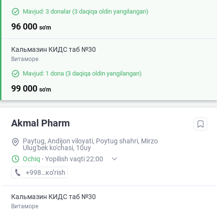
Mavjud: 3 donalar
(3 daqiqa oldin yangilangan)
96 000
so'm
Кальмазин КИДС таб №30
Витаморе
Mavjud: 1 dona
(3 daqiqa oldin yangilangan)
99 000
so'm
Akmal Pharm
Paytug, Andijon viloyati, Poytug shahri, Mirzo
Ulug'bek ko'chasi, 10uy
Ochiq
·
Yopilish vaqti 22:00
+998 (90) XXX-XX-XX
кo’rish
Кальмазин КИДС таб №30
Витаморе