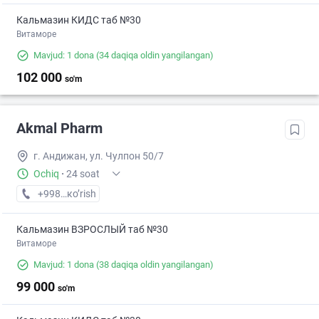
Кальмазин КИДС таб №30
Витаморе
Mavjud: 1 dona
(34 daqiqa oldin yangilangan)
102 000
so'm
Akmal Pharm
г. Андижан, ул. Чулпон 50/7
Ochiq
·
24 soat
+998 (91) XXX-XX-XX
кo’rish
Кальмазин ВЗРОСЛЫЙ таб №30
Витаморе
Mavjud: 1 dona
(38 daqiqa oldin yangilangan)
99 000
so'm