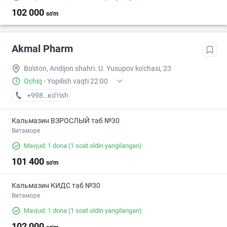
102 000
so'm
Akmal Pharm
Bo'ston, Andijon shahri. U. Yusupov ko'chasi, 23
Ochiq
·
Yopilish vaqti 22:00
+998 (90) XXX-XX-XX
кo’rish
Кальмазин ВЗРОСЛЫЙ таб №30
Витаморе
Mavjud: 1 dona
(1 soat oldin yangilangan)
101 400
so'm
Кальмазин КИДС таб №30
Витаморе
Mavjud: 1 dona
(1 soat oldin yangilangan)
102 000