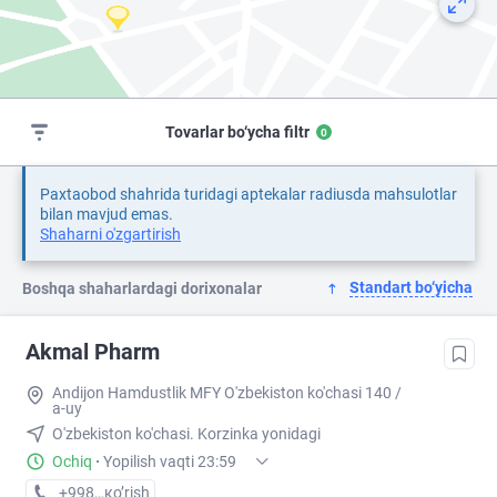
Tovarlar bo‘ycha filtr
0
Paxtaobod shahrida turidagi aptekalar radiusda mahsulotlar
bilan mavjud emas.
Shaharni o'zgartirish
Standart bo‘yicha
Boshqa shaharlardagi dorixonalar
Akmal Pharm
Andijon Hamdustlik MFY O'zbekiston ko'chasi 140 /
a-uy
O'zbekiston ko'chasi. Korzinka yonidagi
Ochiq
·
Yopilish vaqti 23:59
+998 (90) XXX-XX-XX
кo’rish