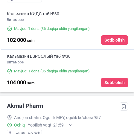
Кальмазин КИДС таб №30
Витаморе
Mavjud: 1 dona
(36 daqiqa oldin yangilangan)
102 000
Sotib olish
so'm
Кальмазин ВЗРОСЛЫЙ таб №30
Витаморе
Mavjud: 1 dona
(36 daqiqa oldin yangilangan)
104 000
Sotib olish
so'm
Akmal Pharm
Andijon shahri. Ogullik MFY, ogulik ko'chasi 957
Ochiq
·
Yopilish vaqti 21:59
+998 (91) XXX-XX-XX
кo’rish