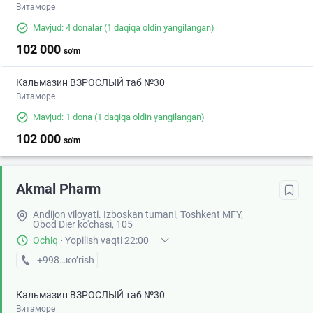
Витаморе
Mavjud: 4 donalar
(1 daqiqa oldin yangilangan)
102 000
so'm
Кальмазин ВЗРОСЛЫЙ таб №30
Витаморе
Mavjud: 1 dona
(1 daqiqa oldin yangilangan)
102 000
so'm
Akmal Pharm
Andijon viloyati. Izboskan tumani, Toshkent MFY,
Obod Dier ko'chasi, 105
Ochiq
·
Yopilish vaqti 22:00
+998 (88) XXX-XX-XX
кo’rish
Кальмазин ВЗРОСЛЫЙ таб №30
Витаморе