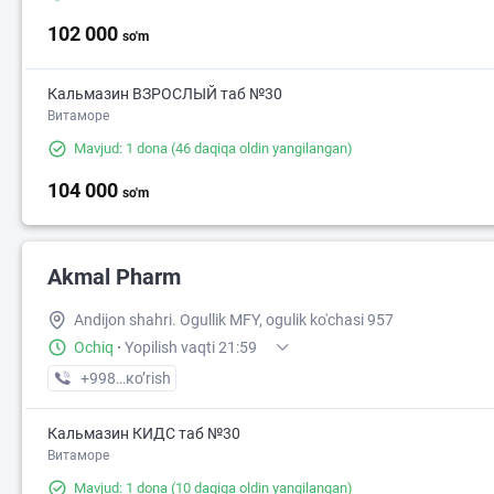
102 000
so'm
Кальмазин ВЗРОСЛЫЙ таб №30
Витаморе
Mavjud: 1 dona
(46 daqiqa oldin yangilangan)
104 000
so'm
Akmal Pharm
Andijon shahri. Ogullik MFY, ogulik ko'chasi 957
Ochiq
·
Yopilish vaqti 21:59
+998 (91) XXX-XX-XX
кo’rish
Кальмазин КИДС таб №30
Витаморе
Mavjud: 1 dona
(10 daqiqa oldin yangilangan)