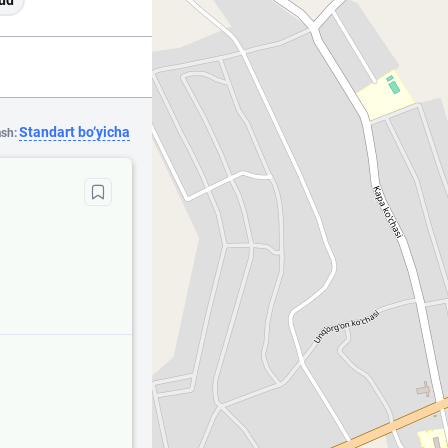
ud
Standart bo‘yicha
ash: