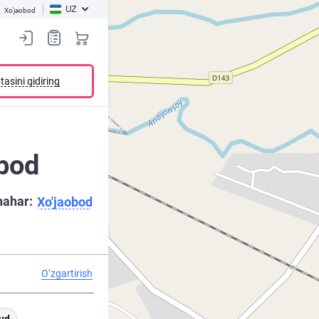
UZ
Xo'jaobod
tasini qidiring
obod
hahar:
Xo'jaobod
O‘zgartirish