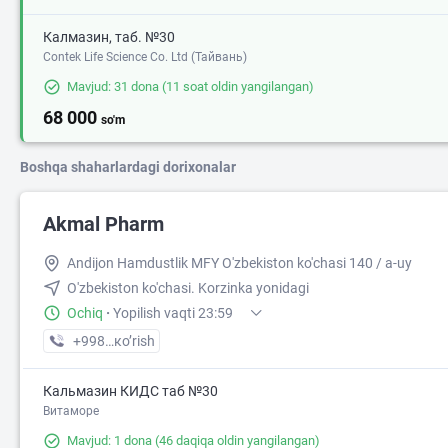
Калмазин, таб. №30
Contek Life Science Co. Ltd (Тайвань)
Mavjud: 31 dona
(11 soat oldin yangilangan)
68 000
so'm
Boshqa shaharlardagi dorixonalar
Akmal Pharm
Andijon Hamdustlik MFY O'zbekiston ko'chasi 140 / a-uy
O'zbekiston ko'chasi. Korzinka yonidagi
Ochiq
·
Yopilish vaqti 23:59
+998 (90) XXX-XX-XX
кo’rish
Кальмазин КИДС таб №30
Витаморе
Mavjud: 1 dona
(46 daqiqa oldin yangilangan)