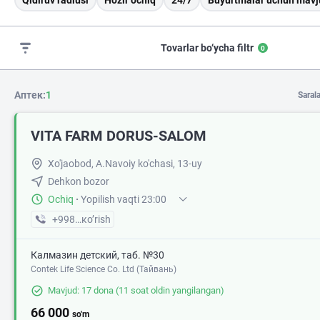
Qidiruv radiusi
Hozir ochiq
24/7
Buyurtmalar uchun mavj
Tovarlar bo‘ycha filtr
0
Аптек:
1
Saral
VITA FARM DORUS-SALOM
Xo'jaobod, A.Navoiy ko'chasi, 13-uy
Dehkon bozor
Ochiq
·
Yopilish vaqti 23:00
+998 (90) XXX-XX-XX
кo’rish
Калмазин детский, таб. №30
Contek Life Science Co. Ltd (Тайвань)
Mavjud: 17 dona
(11 soat oldin yangilangan)
66 000
so'm