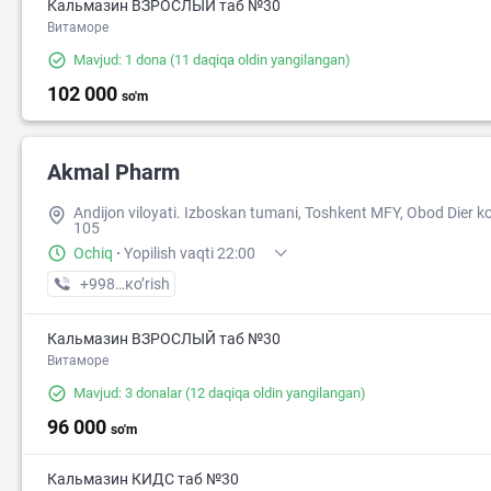
Кальмазин ВЗРОСЛЫЙ таб №30
Витаморе
Mavjud: 1 dona
(11 daqiqa oldin yangilangan)
102 000
so'm
Akmal Pharm
Andijon viloyati. Izboskan tumani, Toshkent MFY, Obod Dier ko
105
Ochiq
·
Yopilish vaqti 22:00
+998 (88) XXX-XX-XX
кo’rish
Кальмазин ВЗРОСЛЫЙ таб №30
Витаморе
Mavjud: 3 donalar
(12 daqiqa oldin yangilangan)
96 000
so'm
Кальмазин КИДС таб №30