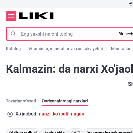
Bir nech
Katalog
Vitaminlar, minerallar va xun takviyeleri
Minerallar
Kalmazin: da narxi Xo'ja
S
Tovarlar ro‘yxati
Dorixonalardagi narxlari
Xo'jaobod
manzil ko‘rsatilmagan