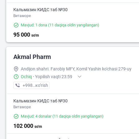
Кальмазин КИДС таб №30
Витаморе
Mavjud: 1 dona
(11 daqiqa oldin yangilangan)
95 000
so'm
Akmal Pharm
Andijon shahri. Farobiy MFY, Komil Yashin ko'chasi 279-uy
Ochiq
·
Yopilish vaqti 23:59
+998 (90) XXX-XX-XX
кo’rish
Кальмазин КИДС таб №30
Витаморе
Mavjud: 4 donalar
(11 daqiqa oldin yangilangan)
102 000
so'm