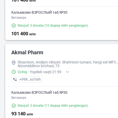
so'm
Кальмазин ВЗРОСЛЫЙ таб №30
Витаморе
Mavjud: 3 donalar
(10 daqiqa oldin yangilangan)
101 400
so'm
Akmal Pharm
Shaxrixon, Andijon viloyati. Shahrixon tumani, Yangi xet MFY, 
Nizomiddinov ko'chasi, 73
Ochiq
·
Yopilish vaqti 21:59
+998 (90) XXX-XX-XX
кo’rish
Кальмазин ВЗРОСЛЫЙ таб №30
Витаморе
Mavjud: 3 donalar
(11 daqiqa oldin yangilangan)
93 140
so'm