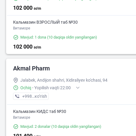
102 000
so'm
Кальмазин ВЗРОСЛЫЙ таб №30
Витаморе
Mavjud: 1 dona
(10 daqiqa oldin yangilangan)
102 000
so'm
Akmal Pharm
Jalabek, Andijon shahri, Xidiraliyev ko'chasi, 94
Ochiq
·
Yopilish vaqti 22:00
+998 (90) XXX-XX-XX
кo’rish
Кальмазин КИДС таб №30
Витаморе
Mavjud: 2 donalar
(10 daqiqa oldin yangilangan)
101 400