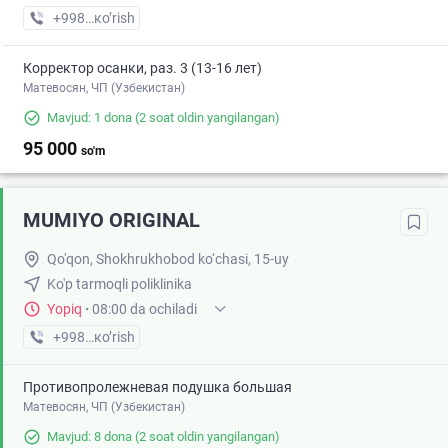
+998 (94) XXX-XX-XX
кo’rish
Корректор осанки, раз. 3 (13-16 лет)
Матевосян, ЧП (Узбекистан)
Mavjud: 1 dona
(2 soat oldin yangilangan)
95 000
so'm
MUMIYO ORIGINAL
Qo'qon, Shokhrukhobod ko‘chasi, 15-uy
Ko'p tarmoqli poliklinika
Yopiq
·
08:00 da ochiladi
+998 (97) XXX-XX-XX
кo’rish
Противопролежневая подушка большая
Матевосян, ЧП (Узбекистан)
Mavjud: 8 dona
(2 soat oldin yangilangan)