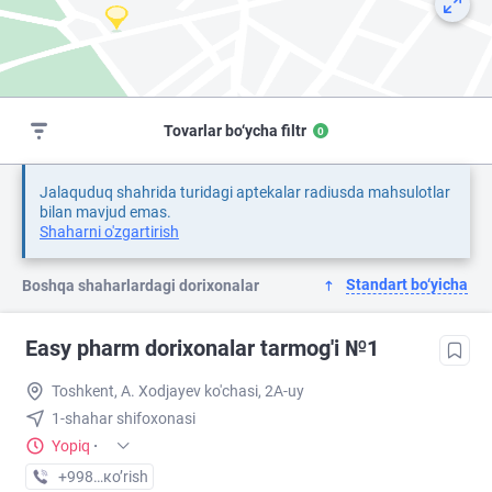
Tovarlar bo‘ycha filtr
0
Jalaquduq shahrida turidagi aptekalar radiusda mahsulotlar
bilan mavjud emas.
Shaharni o'zgartirish
Standart bo‘yicha
Boshqa shaharlardagi dorixonalar
Easy pharm dorixonalar tarmog'i №1
Toshkent, A. Xodjayev ko'chasi, 2A-uy
1-shahar shifoxonasi
Yopiq
·
+998 (94) XXX-XX-XX
кo’rish