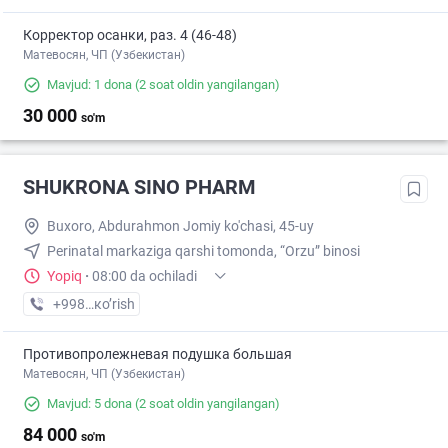
Корректор осанки, раз. 4 (46-48)
Матевосян, ЧП (Узбекистан)
Mavjud: 1 dona
(2 soat oldin yangilangan)
30 000
so'm
SHUKRONA SINO PHARM
Buxoro, Abdurahmon Jomiy ko'chasi, 45-uy
Perinatal markaziga qarshi tomonda, “Orzu” binosi
Yopiq
·
08:00 da ochiladi
+998 (95) XXX-XX-XX
кo’rish
Противопролежневая подушка большая
Матевосян, ЧП (Узбекистан)
Mavjud: 5 dona
(2 soat oldin yangilangan)
84 000
so'm