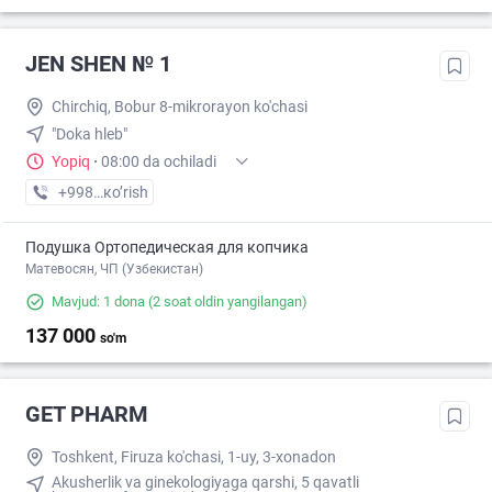
JEN SHEN № 1
Chirchiq, Bobur 8-mikrorayon ko'chasi
"Doka hleb"
Yopiq
·
08:00 da ochiladi
+998 (70) XXX-XX-XX
кo’rish
Подушка Ортопедическая для копчика
Матевосян, ЧП (Узбекистан)
Mavjud: 1 dona
(2 soat oldin yangilangan)
137 000
so'm
GET PHARM
Toshkent, Firuza ko'chasi, 1-uy, 3-xonadon
Akusherlik va ginekologiyaga qarshi, 5 qavatli