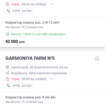
Yopiq
·
08:00 da ochiladi
+998 (95) XXX-XX-XX
кo’rish
Корректор осанки, раз. 2 (9-12 лет)
Матевосян, ЧП (Узбекистан)
Mavjud: 1 dona
(2 soat oldin yangilangan)
42 000
so'm
GARMONIYA FARM №5
Samarqand, Ali Qushchi ko'chasi, 6A-uy
So'g'diyona. Nihol restorani ro'parasida
Yopiq
·
08:00 da ochiladi
+998 (95) XXX-XX-XX
кo’rish
Корректор осанки, раз. 4 (46-48)
Матевосян, ЧП (Узбекистан)