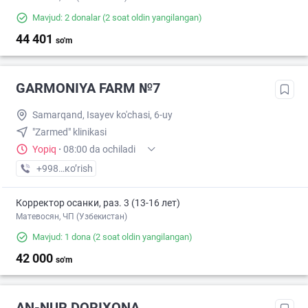
Mavjud: 2 donalar
(2 soat oldin yangilangan)
44 401
so'm
GARMONIYA FARM №7
Samarqand, Isayev ko'chasi, 6-uy
"Zarmed" klinikasi
Yopiq
·
08:00 da ochiladi
+998 (95) XXX-XX-XX
кo’rish
Корректор осанки, раз. 3 (13-16 лет)
Матевосян, ЧП (Узбекистан)
Mavjud: 1 dona
(2 soat oldin yangilangan)
42 000
so'm
AN-NUR DORIXONA