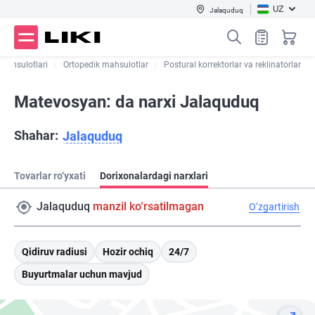
UZ
Jalaquduq
 mahsulotlari
Ortopedik mahsulotlar
Postural korrektorlar va reklinatorlar
Matevosyan: da narxi Jalaquduq
Shahar:
Jalaquduq
Tovarlar ro‘yxati
Dorixonalardagi narxlari
Jalaquduq
manzil ko‘rsatilmagan
O‘zgartirish
Qidiruv radiusi
Hozir ochiq
24/7
Buyurtmalar uchun mavjud