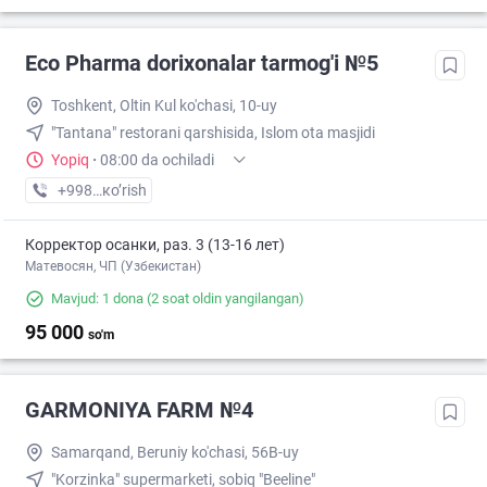
Eco Pharma dorixonalar tarmog'i №5
Toshkent, Oltin Kul ko'chasi, 10-uy
"Tantana" restorani qarshisida, Islom ota masjidi
Yopiq
·
08:00 da ochiladi
+998 (55) XXX-XX-XX
кo’rish
Корректор осанки, раз. 3 (13-16 лет)
Матевосян, ЧП (Узбекистан)
Mavjud: 1 dona
(2 soat oldin yangilangan)
95 000
so'm
GARMONIYA FARM №4
Samarqand, Beruniy ko'chasi, 56B-uy
"Korzinka" supermarketi, sobiq "Beeline"