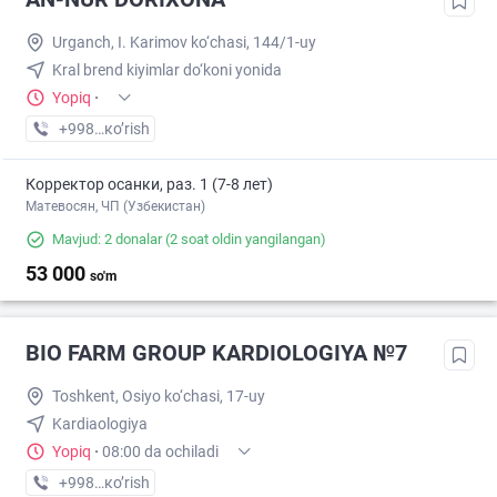
Urganch, I. Karimov ko‘chasi, 144/1-uy
Kral brend kiyimlar do‘koni yonida
Yopiq
·
+998 (95) XXX-XX-XX
кo’rish
Корректор осанки, раз. 1 (7-8 лет)
Матевосян, ЧП (Узбекистан)
Mavjud: 2 donalar
(2 soat oldin yangilangan)
53 000
so'm
BIO FARM GROUP KARDIOLOGIYA №7
Toshkent, Osiyo ko‘chasi, 17-uy
Kardiaologiya
Yopiq
·
08:00 da ochiladi
+998 (95) XXX-XX-XX
кo’rish