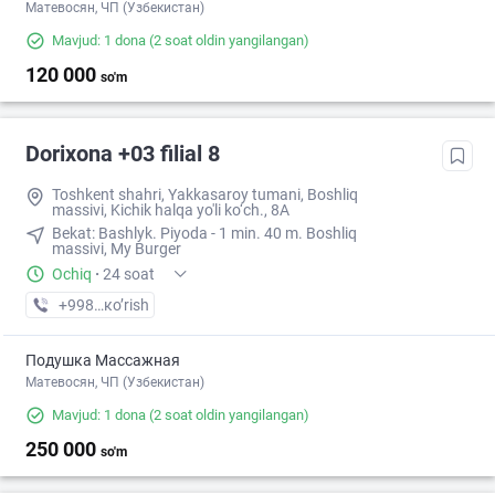
Матевосян, ЧП (Узбекистан)
Mavjud: 1 dona
(2 soat oldin yangilangan)
120 000
so'm
Dorixona +03 filial 8
Toshkent shahri, Yakkasaroy tumani, Boshliq
massivi, Kichik halqa yo'li ko‘ch., 8A
Bekat: Bashlyk. Piyoda - 1 min. 40 m. Boshliq
massivi, My Burger
Ochiq
·
24 soat
+998 (93) XXX-XX-XX
кo’rish
Подушка Массажная
Матевосян, ЧП (Узбекистан)
Mavjud: 1 dona
(2 soat oldin yangilangan)
250 000
so'm