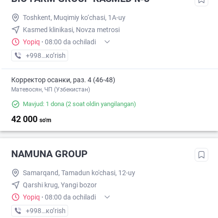
Toshkent, Muqimiy ko‘chasi, 1A-uy
Kasmed klinikasi, Novza metrosi
Yopiq
·
08:00 da ochiladi
+998 (93) XXX-XX-XX
кo’rish
Корректор осанки, раз. 4 (46-48)
Матевосян, ЧП (Узбекистан)
Mavjud: 1 dona
(2 soat oldin yangilangan)
42 000
so'm
NAMUNA GROUP
Samarqand, Tamadun ko'chasi, 12-uy
Qarshi krug, Yangi bozor
Yopiq
·
08:00 da ochiladi
+998 (90) XXX-XX-XX
кo’rish