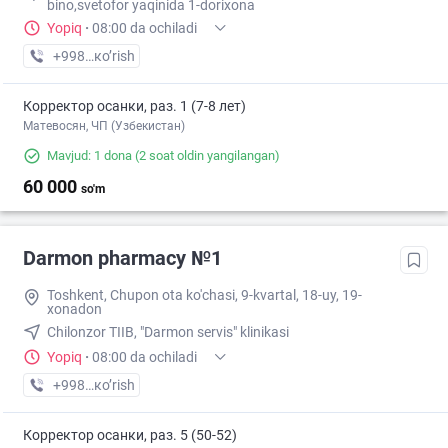
bino,svetofor yaqinida 1-dorixona
Yopiq
·
08:00 da ochiladi
+998 (90) XXX-XX-XX
кo’rish
Корректор осанки, раз. 1 (7-8 лет)
Матевосян, ЧП (Узбекистан)
Mavjud: 1 dona
(2 soat oldin yangilangan)
60 000
so'm
Darmon pharmacy №1
Toshkent, Chupon ota ko'chasi, 9-kvartal, 18-uy, 19-
xonadon
Chilonzor TIIB, "Darmon servis" klinikasi
Yopiq
·
08:00 da ochiladi
+998 (71) XXX-XX-XX
кo’rish
Корректор осанки, раз. 5 (50-52)