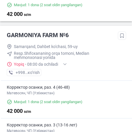
Mavjud: 1 dona
(2 soat oldin yangilangan)
42 000
so'm
GARMONIYA FARM №6
Samarqand, Dahbet ko'chasi, 59-uy
Resp.Shifoxananing orqa tomoni, Median
mehmonxonasi yonida
Yopiq
·
08:00 da ochiladi
+998 (95) XXX-XX-XX
кo’rish
Корректор осанки, раз. 4 (46-48)
Матевосян, ЧП (Узбекистан)
Mavjud: 1 dona
(2 soat oldin yangilangan)
42 000
so'm
Корректор осанки, раз. 3 (13-16 лет)
Матевосян, ЧП (Узбекистан)