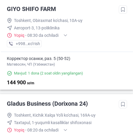
GIYO SHIFO FARM
Toshkent, Obiraxmat ko'chasi, 10A-uy
Aeroport-3, 13-poliklinika
Yopiq
·
08:30 da ochiladi
+998 (97) XXX-XX-XX
кo’rish
Корректор осанки, раз. 5 (50-52)
Матевосян, ЧП (Узбекистан)
Mavjud: 1 dona
(2 soat oldin yangilangan)
144 900
so'm
Gladus Business (Dorixona 24)
Toshkent, Kichik Xalqa Yo'li ko'chasi, 169A-uy
Taxtapul, 1-yuqumli kasalliklar shifoxonasi
Yopiq
·
08:20 da ochiladi