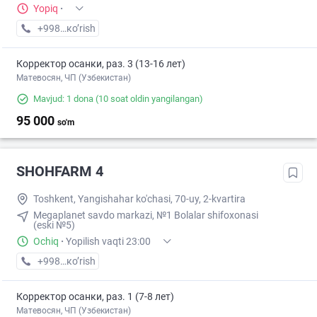
Yopiq
·
+998 (94) XXX-XX-XX
кo’rish
Корректор осанки, раз. 3 (13-16 лет)
Матевосян, ЧП (Узбекистан)
Mavjud: 1 dona
(10 soat oldin yangilangan)
95 000
so'm
SHOHFARM 4
Toshkent, Yangishahar ko'chasi, 70-uy, 2-kvartira
Megaplanet savdo markazi, №1 Bolalar shifoxonasi
(eski №5)
Ochiq
·
Yopilish vaqti 23:00
+998 (95) XXX-XX-XX
кo’rish
Корректор осанки, раз. 1 (7-8 лет)
Матевосян, ЧП (Узбекистан)