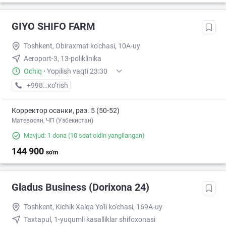
GIYO SHIFO FARM
Toshkent, Obiraxmat ko'chasi, 10A-uy
Aeroport-3, 13-poliklinika
Ochiq
·
Yopilish vaqti 23:30
+998 (97) XXX-XX-XX
кo’rish
Корректор осанки, раз. 5 (50-52)
Матевосян, ЧП (Узбекистан)
Mavjud: 1 dona
(10 soat oldin yangilangan)
144 900
so'm
Gladus Business (Dorixona 24)
Toshkent, Kichik Xalqa Yo'li ko'chasi, 169A-uy
Taxtapul, 1-yuqumli kasalliklar shifoxonasi