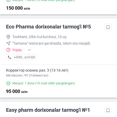
150 000
so'm
Eco Pharma dorixonalar tarmog'i №5
Toshkent, Oltin Kul ko'chasi, 10-uy
"Tantana" restorani qarshisida, Islom ota masjidi
Yopiq
·
+998 (55) XXX-XX-XX
кo’rish
Корректор осанки, раз. 3 (13-16 лет)
Матевосян, ЧП (Узбекистан)
Mavjud: 1 dona
(10 soat oldin yangilangan)
95 000
so'm
Easy pharm dorixonalar tarmog'i №1