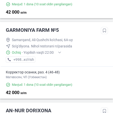
Mavjud: 1 dona
(10 soat oldin yangilangan)
42 000
so'm
GARMONIYA FARM №5
Samarqand, Ali Qushchi ko'chasi, 6A-uy
So'g'diyona. Nihol restorani ro'parasida
Ochiq
·
Yopilish vaqti 22:00
+998 (95) XXX-XX-XX
кo’rish
Корректор осанки, раз. 4 (46-48)
Матевосян, ЧП (Узбекистан)
Mavjud: 1 dona
(10 soat oldin yangilangan)
42 000
so'm
AN-NUR DORIXONA