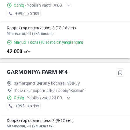
Ochiq
·
Yopilish vaqti 19:00
+998 (95) XXX-XX-XX
кo’rish
Корректор осанки, раз. 3 (13-16 лет)
Матевосян, ЧП (Узбекистан)
Mavjud: 1 dona
(10 soat oldin yangilangan)
42 000
so'm
GARMONIYA FARM №4
Samarqand, Beruniy ko'chasi, 56B-uy
"Korzinka" supermarketi, sobiq "Beeline"
Ochiq
·
Yopilish vaqti 23:00
+998 (95) XXX-XX-XX
кo’rish
Корректор осанки, раз. 2 (9-12 лет)
Матевосян, ЧП (Узбекистан)