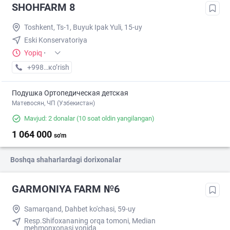
SHOHFARM 8
Toshkent, Ts-1, Buyuk Ipak Yuli, 15-uy
Eski Konservatoriya
Yopiq
·
+998 (71) XXX-XX-XX
кo’rish
Подушка Ортопедическая детская
Матевосян, ЧП (Узбекистан)
Mavjud: 2 donalar
(10 soat oldin yangilangan)
1 064 000
so'm
Boshqa shaharlardagi dorixonalar
GARMONIYA FARM №6
Samarqand, Dahbet ko'chasi, 59-uy
Resp.Shifoxananing orqa tomoni, Median
mehmonxonasi yonida