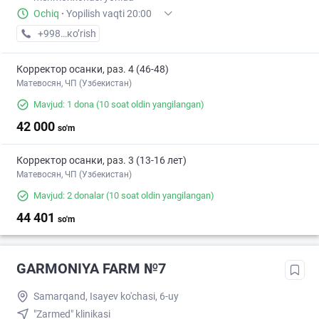
Ochiq
·
Yopilish vaqti 20:00
+998 (95) XXX-XX-XX
кo’rish
Корректор осанки, раз. 4 (46-48)
Матевосян, ЧП (Узбекистан)
Mavjud: 1 dona
(10 soat oldin yangilangan)
42 000
so'm
Корректор осанки, раз. 3 (13-16 лет)
Матевосян, ЧП (Узбекистан)
Mavjud: 2 donalar
(10 soat oldin yangilangan)
44 401
so'm
GARMONIYA FARM №7
Samarqand, Isayev ko'chasi, 6-uy
"Zarmed" klinikasi