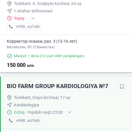
Toshkent, A. Xodjayev ko'chasi, 2A-uy
1-shahar shifoxonasi
Yopiq
·
+998 (94) XXX-XX-XX
кo’rish
Корректор осанки, раз. 3 (13-16 лет)
Матевосян, ЧП (Узбекистан)
Mavjud: 1 dona
(10 soat oldin yangilangan)
150 000
so'm
BIO FARM GROUP KARDIOLOGIYA №7
Toshkent, Osiyo ko‘chasi, 17-uy
Kardiaologiya
Ochiq
·
Yopilish vaqti 23:00
+998 (95) XXX-XX-XX
кo’rish