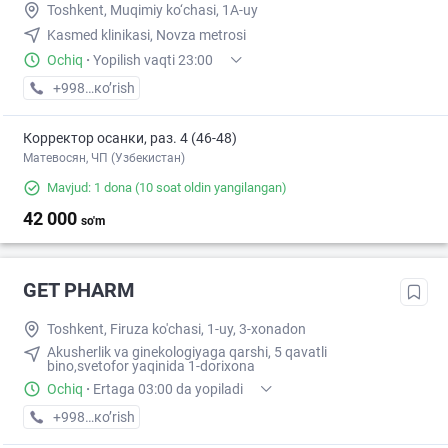
Toshkent, Muqimiy ko‘chasi, 1A-uy
Kasmed klinikasi, Novza metrosi
Ochiq
·
Yopilish vaqti 23:00
+998 (93) XXX-XX-XX
кo’rish
Корректор осанки, раз. 4 (46-48)
Матевосян, ЧП (Узбекистан)
Mavjud: 1 dona
(10 soat oldin yangilangan)
42 000
so'm
GET PHARM
Toshkent, Firuza ko'chasi, 1-uy, 3-xonadon
Akusherlik va ginekologiyaga qarshi, 5 qavatli
bino,svetofor yaqinida 1-dorixona
Ochiq
·
Ertaga 03:00 da yopiladi
+998 (90) XXX-XX-XX
кo’rish