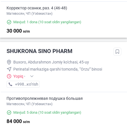
Корректор осанки, раз. 4 (46-48)
Матевосян, ЧП (Узбекистан)
Mavjud: 1 dona
(10 soat oldin yangilangan)
30 000
so'm
SHUKRONA SINO PHARM
Buxoro, Abdurahmon Jomiy ko'chasi, 45-uy
Perinatal markaziga qarshi tomonda, “Orzu” binosi
Yopiq
·
+998 (95) XXX-XX-XX
кo’rish
Противопролежневая подушка большая
Матевосян, ЧП (Узбекистан)
Mavjud: 5 dona
(10 soat oldin yangilangan)
84 000
so'm