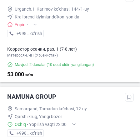
Urganch, I. Karimov ko‘chasi, 144/1-uy
Kral brend kiyimlar do‘koni yonida
Yopiq
·
+998 (95) XXX-XX-XX
кo’rish
Корректор осанки, раз. 1 (7-8 лет)
Матевосян, ЧП (Узбекистан)
Mavjud: 2 donalar
(10 soat oldin yangilangan)
53 000
so'm
NAMUNA GROUP
Samarqand, Tamadun ko'chasi, 12-uy
Qarshi krug, Yangi bozor
Ochiq
·
Yopilish vaqti 22:00
+998 (90) XXX-XX-XX
кo’rish