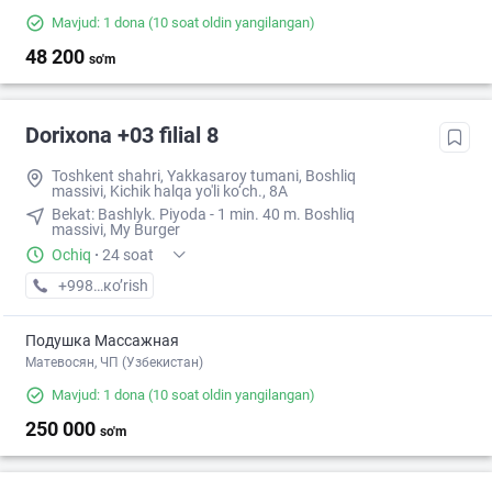
Mavjud: 1 dona
(10 soat oldin yangilangan)
48 200
so'm
Dorixona +03 filial 8
Toshkent shahri, Yakkasaroy tumani, Boshliq
massivi, Kichik halqa yo'li ko‘ch., 8A
Bekat: Bashlyk. Piyoda - 1 min. 40 m. Boshliq
massivi, My Burger
Ochiq
·
24 soat
+998 (93) XXX-XX-XX
кo’rish
Подушка Массажная
Матевосян, ЧП (Узбекистан)
Mavjud: 1 dona
(10 soat oldin yangilangan)
250 000
so'm