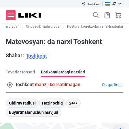
UZ
Toshkent
 mahsulotlari
Ortopedik mahsulotlar
Postural korrektorlar va reklinatorlar
Matevosyan: da narxi Toshkent
Shahar:
Toshkent
Tovarlar ro‘yxati
Dorixonalardagi narxlari
Toshkent
manzil ko‘rsatilmagan
O‘zgartirish
Qidiruv radiusi
Hozir ochiq
24/7
Buyurtmalar uchun mavjud