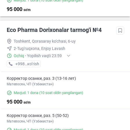
Mavjud: 1 dona
(10 soat oldin yangilangan)
95 000
so'm
Eco Pharma Dorixonalar tarmog'i №4
Toshkent, Qorasaray ko'chasi, 6-uy
2-Tug'ruqxona, Enjoy Lavash
Ochiq
·
Yopilish vaqti 23:59
+998 (55) XXX-XX-XX
кo’rish
Корректор осанки, раз. 3 (13-16 лет)
Матевосян, ЧП (Узбекистан)
Mavjud: 1 dona
(10 soat oldin yangilangan)
95 000
so'm
Корректор осанки, раз. 5 (50-52)
Матевосян, ЧП (Узбекистан)
Mavjud: 1 dona
(10 soat oldin yangilangan)