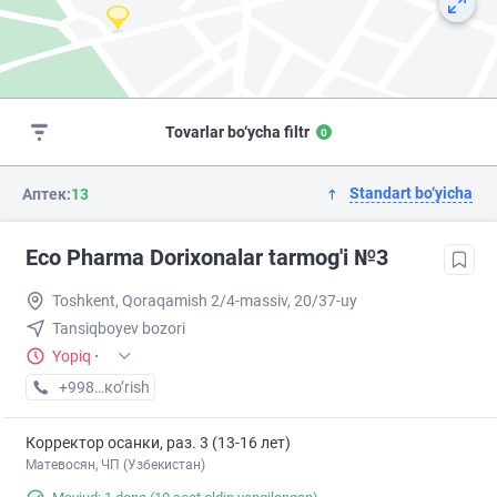
Tovarlar bo‘ycha filtr
0
Standart bo‘yicha
Аптек:
13
Eco Pharma Dorixonalar tarmog'i №3
Toshkent, Qoraqamish 2/4-massiv, 20/37-uy
Tansiqboyev bozori
Yopiq
·
+998 (99) XXX-XX-XX
кo’rish
Корректор осанки, раз. 3 (13-16 лет)
Матевосян, ЧП (Узбекистан)