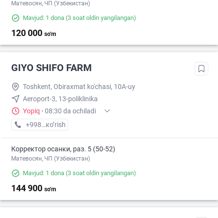
Матевосян, ЧП (Узбекистан)
Mavjud: 1 dona
(3 soat oldin yangilangan)
120 000
so'm
GIYO SHIFO FARM
Toshkent, Obiraxmat ko'chasi, 10A-uy
Aeroport-3, 13-poliklinika
Yopiq
·
08:30 da ochiladi
+998 (97) XXX-XX-XX
кo’rish
Корректор осанки, раз. 5 (50-52)
Матевосян, ЧП (Узбекистан)
Mavjud: 1 dona
(3 soat oldin yangilangan)
144 900
so'm