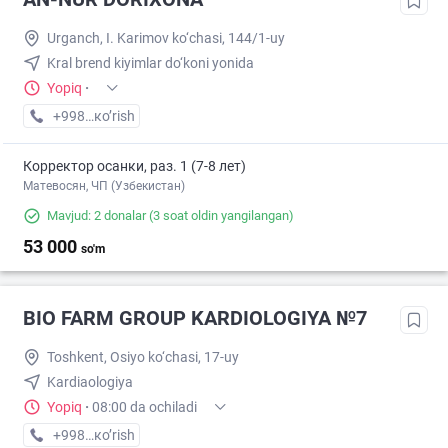
Urganch, I. Karimov ko‘chasi, 144/1-uy
Kral brend kiyimlar do‘koni yonida
Yopiq
·
+998 (95) XXX-XX-XX
кo’rish
Корректор осанки, раз. 1 (7-8 лет)
Матевосян, ЧП (Узбекистан)
Mavjud: 2 donalar
(3 soat oldin yangilangan)
53 000
so'm
BIO FARM GROUP KARDIOLOGIYA №7
Toshkent, Osiyo ko‘chasi, 17-uy
Kardiaologiya
Yopiq
·
08:00 da ochiladi
+998 (95) XXX-XX-XX
кo’rish