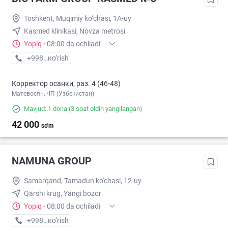
Toshkent, Muqimiy ko‘chasi, 1A-uy
Kasmed klinikasi, Novza metrosi
Yopiq
·
08:00 da ochiladi
+998 (93) XXX-XX-XX
кo’rish
Корректор осанки, раз. 4 (46-48)
Матевосян, ЧП (Узбекистан)
Mavjud: 1 dona
(3 soat oldin yangilangan)
42 000
so'm
NAMUNA GROUP
Samarqand, Tamadun ko'chasi, 12-uy
Qarshi krug, Yangi bozor
Yopiq
·
08:00 da ochiladi
+998 (90) XXX-XX-XX
кo’rish