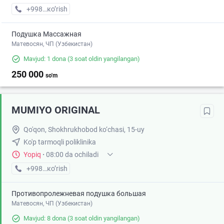
+998 (93) XXX-XX-XX
кo’rish
Подушка Массажная
Матевосян, ЧП (Узбекистан)
Mavjud: 1 dona
(3 soat oldin yangilangan)
250 000
so'm
MUMIYO ORIGINAL
Qo'qon, Shokhrukhobod ko‘chasi, 15-uy
Ko'p tarmoqli poliklinika
Yopiq
·
08:00 da ochiladi
+998 (97) XXX-XX-XX
кo’rish
Противопролежневая подушка большая
Матевосян, ЧП (Узбекистан)
Mavjud: 8 dona
(3 soat oldin yangilangan)