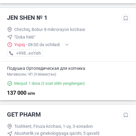
JEN SHEN № 1
Chirchiq, Bobur 8-mikrorayon ko'chasi
"Doka hleb"
Yopiq
·
08:00 da ochiladi
+998 (70) XXX-XX-XX
кo’rish
Подушка Ортопедическая для копчика
Матевосян, ЧП (Узбекистан)
Mavjud: 1 dona
(3 soat oldin yangilangan)
137 000
so'm
GET PHARM
Toshkent, Firuza ko'chasi, 1-uy, 3-xonadon
Akusherlik va ginekologiyaga qarshi, 5 qavatli