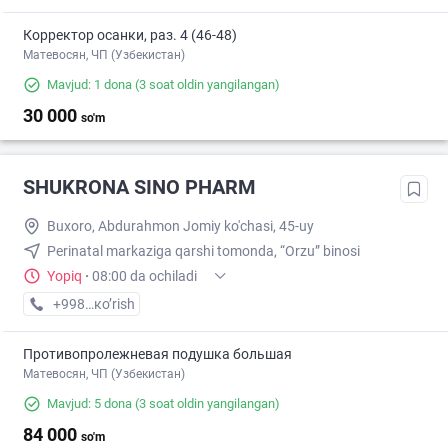
Корректор осанки, раз. 4 (46-48)
Матевосян, ЧП (Узбекистан)
Mavjud: 1 dona
(3 soat oldin yangilangan)
30 000
so'm
SHUKRONA SINO PHARM
Buxoro, Abdurahmon Jomiy ko'chasi, 45-uy
Perinatal markaziga qarshi tomonda, “Orzu” binosi
Yopiq
·
08:00 da ochiladi
+998 (95) XXX-XX-XX
кo’rish
Противопролежневая подушка большая
Матевосян, ЧП (Узбекистан)
Mavjud: 5 dona
(3 soat oldin yangilangan)
84 000
so'm