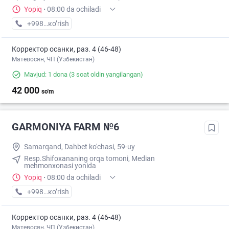
Yopiq
·
08:00 da ochiladi
+998 (95) XXX-XX-XX
кo’rish
Корректор осанки, раз. 4 (46-48)
Матевосян, ЧП (Узбекистан)
Mavjud: 1 dona
(3 soat oldin yangilangan)
42 000
so'm
GARMONIYA FARM №6
Samarqand, Dahbet ko'chasi, 59-uy
Resp.Shifoxananing orqa tomoni, Median
mehmonxonasi yonida
Yopiq
·
08:00 da ochiladi
+998 (95) XXX-XX-XX
кo’rish
Корректор осанки, раз. 4 (46-48)
Матевосян, ЧП (Узбекистан)