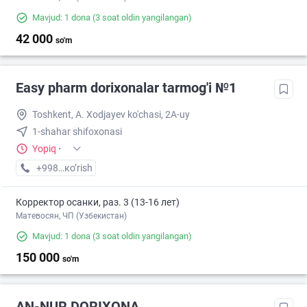
Mavjud: 1 dona
(3 soat oldin yangilangan)
42 000
so'm
Easy pharm dorixonalar tarmog'i №1
Toshkent, A. Xodjayev ko'chasi, 2A-uy
1-shahar shifoxonasi
Yopiq
·
+998 (94) XXX-XX-XX
кo’rish
Корректор осанки, раз. 3 (13-16 лет)
Матевосян, ЧП (Узбекистан)
Mavjud: 1 dona
(3 soat oldin yangilangan)
150 000
so'm
AN-NUR DORIXONA