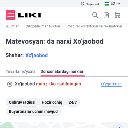
UZ
Xo'jaobod
 mahsulotlari
Ortopedik mahsulotlar
Postural korrektorlar va reklinatorlar
Matevosyan: da narxi Xo'jaobod
Shahar:
Xo'jaobod
Tovarlar ro‘yxati
Dorixonalardagi narxlari
Xo'jaobod
manzil ko‘rsatilmagan
O‘zgartirish
Qidiruv radiusi
Hozir ochiq
24/7
Buyurtmalar uchun mavjud