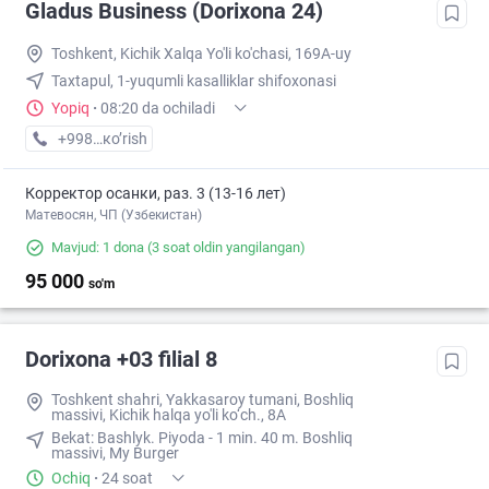
Gladus Business (Dorixona 24)
Toshkent, Kichik Xalqa Yo'li ko'chasi, 169A-uy
Taxtapul, 1-yuqumli kasalliklar shifoxonasi
Yopiq
·
08:20 da ochiladi
+998 (94) XXX-XX-XX
кo’rish
Корректор осанки, раз. 3 (13-16 лет)
Матевосян, ЧП (Узбекистан)
Mavjud: 1 dona
(3 soat oldin yangilangan)
95 000
so'm
Dorixona +03 filial 8
Toshkent shahri, Yakkasaroy tumani, Boshliq
massivi, Kichik halqa yo'li ko‘ch., 8A
Bekat: Bashlyk. Piyoda - 1 min. 40 m. Boshliq
massivi, My Burger
Ochiq
·
24 soat