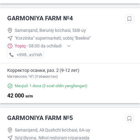
GARMONIYA FARM №4
Samarqand, Beruniy ko'chasi, 56B-uy
"Korzinka" supermarketi, sobiq "Beeline"
Yopiq
·
08:00 da ochiladi
+998 (95) XXX-XX-XX
кo’rish
Корректор осанки, раз. 2 (9-12 лет)
Матевосян, ЧП (Узбекистан)
Mavjud: 1 dona
(3 soat oldin yangilangan)
42 000
so'm
GARMONIYA FARM №5
Samarqand, Ali Qushchi ko'chasi, 6A-uy
So'g'diyona. Nihol restorani ro'parasida