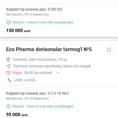
Корректор осанки, раз. 5 (50-52)
Матевосян, ЧП (Узбекистан)
Mavjud: 1 dona
(3 soat oldin yangilangan)
150 000
so'm
Eco Pharma dorixonalar tarmog'i №5
Toshkent, Oltin Kul ko'chasi, 10-uy
"Tantana" restorani qarshisida, Islom ota masjidi
Yopiq
·
08:00 da ochiladi
+998 (55) XXX-XX-XX
кo’rish
Корректор осанки, раз. 3 (13-16 лет)
Матевосян, ЧП (Узбекистан)
Mavjud: 1 dona
(3 soat oldin yangilangan)
95 000
so'm