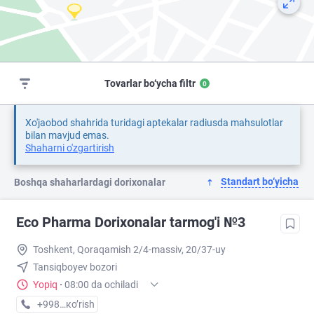
Tovarlar bo‘ycha filtr
0
Xo'jaobod shahrida turidagi aptekalar radiusda mahsulotlar
bilan mavjud emas.
Shaharni o'zgartirish
Standart bo‘yicha
Boshqa shaharlardagi dorixonalar
Eco Pharma Dorixonalar tarmog'i №3
Toshkent, Qoraqamish 2/4-massiv, 20/37-uy
Tansiqboyev bozori
Yopiq
·
08:00 da ochiladi
+998 (99) XXX-XX-XX
кo’rish