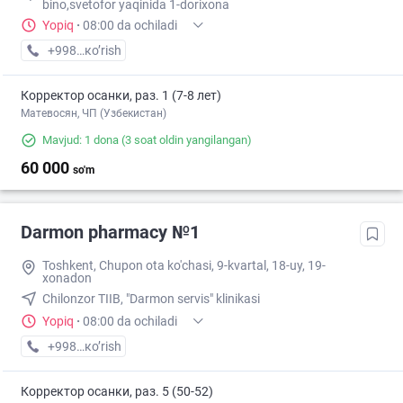
bino,svetofor yaqinida 1-dorixona
Yopiq
·
08:00 da ochiladi
+998 (90) XXX-XX-XX
кo’rish
Корректор осанки, раз. 1 (7-8 лет)
Матевосян, ЧП (Узбекистан)
Mavjud: 1 dona
(3 soat oldin yangilangan)
60 000
so'm
Darmon pharmacy №1
Toshkent, Chupon ota ko'chasi, 9-kvartal, 18-uy, 19-
xonadon
Chilonzor TIIB, "Darmon servis" klinikasi
Yopiq
·
08:00 da ochiladi
+998 (71) XXX-XX-XX
кo’rish
Корректор осанки, раз. 5 (50-52)