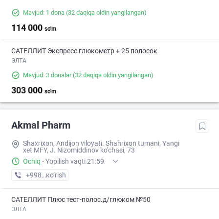
Mavjud: 1 dona
(32 daqiqa oldin yangilangan)
114 000
so'm
САТЕЛЛИТ Экспресс глюкометр + 25 полосок
ЭЛТА
Mavjud: 3 donalar
(32 daqiqa oldin yangilangan)
303 000
so'm
Akmal Pharm
Shaxrixon, Andijon viloyati. Shahrixon tumani, Yangi
xet MFY, J. Nizomiddinov ko'chasi, 73
Ochiq
·
Yopilish vaqti 21:59
+998 (90) XXX-XX-XX
кo’rish
САТЕЛЛИТ Плюс тест-полос.д/глюком №50
ЭЛТА