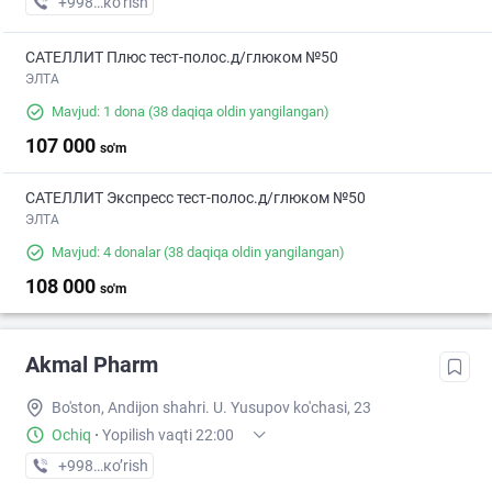
+998 (90) XXX-XX-XX
кo’rish
САТЕЛЛИТ Плюс тест-полос.д/глюком №50
ЭЛТА
Mavjud: 1 dona
(38 daqiqa oldin yangilangan)
107 000
so'm
САТЕЛЛИТ Экспресс тест-полос.д/глюком №50
ЭЛТА
Mavjud: 4 donalar
(38 daqiqa oldin yangilangan)
108 000
so'm
Akmal Pharm
Bo'ston, Andijon shahri. U. Yusupov ko'chasi, 23
Ochiq
·
Yopilish vaqti 22:00
+998 (90) XXX-XX-XX
кo’rish