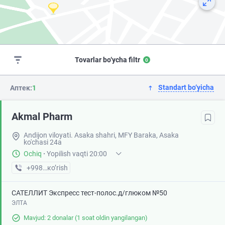
Tovarlar bo‘ycha filtr
0
Standart bo‘yicha
Аптек:
1
Akmal Pharm
Andijon viloyati. Asaka shahri, MFY Baraka, Asaka
ko'chasi 24a
Ochiq
·
Yopilish vaqti 20:00
+998 (88) XXX-XX-XX
кo’rish
САТЕЛЛИТ Экспресс тест-полос.д/глюком №50
ЭЛТА
Mavjud: 2 donalar
(1 soat oldin yangilangan)