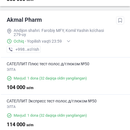
Akmal Pharm
Andijon shahri. Farobiy MFY, Komil Yashin ko'chasi
279-uy
Ochiq
·
Yopilish vaqti 23:59
+998 (90) XXX-XX-XX
кo’rish
САТЕЛЛИТ Плюс тест-полос.д/глюком №50
ЭЛТА
Mavjud: 1 dona
(32 daqiqa oldin yangilangan)
104 000
so'm
САТЕЛЛИТ Экспресс тест-полос.д/глюком №50
ЭЛТА
Mavjud: 1 dona
(32 daqiqa oldin yangilangan)
114 000
so'm