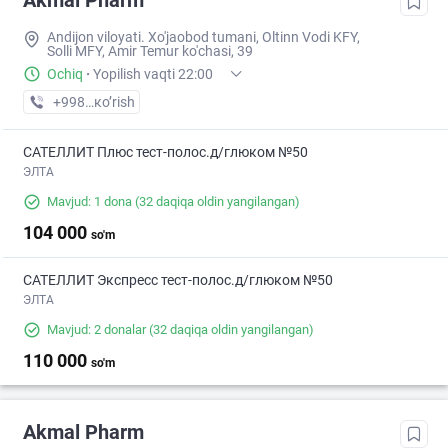
Akmal Pharm
Andijon viloyati. Xo'jaobod tumani, Oltinn Vodi KFY,
Solli MFY, Amir Temur ko'chasi, 39
Ochiq
·
Yopilish vaqti 22:00
+998 (90) XXX-XX-XX
кo’rish
САТЕЛЛИТ Плюс тест-полос.д/глюком №50
ЭЛТА
Mavjud: 1 dona
(32 daqiqa oldin yangilangan)
104 000
so'm
САТЕЛЛИТ Экспресс тест-полос.д/глюком №50
ЭЛТА
Mavjud: 2 donalar
(32 daqiqa oldin yangilangan)
110 000
so'm
Akmal Pharm