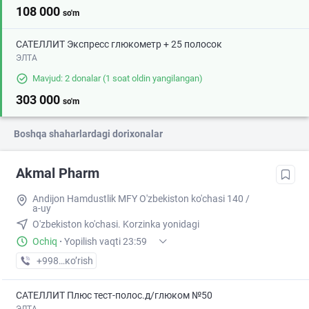
108 000
so'm
САТЕЛЛИТ Экспресс глюкометр + 25 полосок
ЭЛТА
Mavjud: 2 donalar
(1 soat oldin yangilangan)
303 000
so'm
Boshqa shaharlardagi dorixonalar
Akmal Pharm
Andijon Hamdustlik MFY O'zbekiston ko'chasi 140 /
a-uy
O'zbekiston ko'chasi. Korzinka yonidagi
Ochiq
·
Yopilish vaqti 23:59
+998 (90) XXX-XX-XX
кo’rish
САТЕЛЛИТ Плюс тест-полос.д/глюком №50