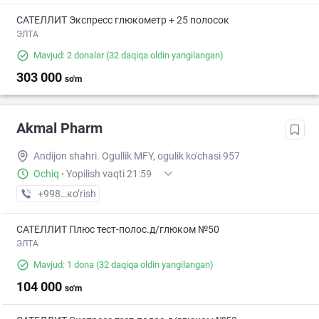
САТЕЛЛИТ Экспресс глюкометр + 25 полосок
ЭЛТА
Mavjud: 2 donalar
(32 daqiqa oldin yangilangan)
303 000
so'm
Akmal Pharm
Andijon shahri. Ogullik MFY, ogulik ko'chasi 957
Ochiq
·
Yopilish vaqti 21:59
+998 (91) XXX-XX-XX
кo’rish
САТЕЛЛИТ Плюс тест-полос.д/глюком №50
ЭЛТА
Mavjud: 1 dona
(32 daqiqa oldin yangilangan)
104 000
so'm