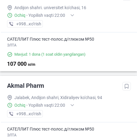
Andijon shahri. universitet ko'chasi, 16
Ochiq
·
Yopilish vaqti 22:00
+998 (90) XXX-XX-XX
кo’rish
САТЕЛЛИТ Плюс тест-полос.д/глюком №50
ЭЛТА
Mavjud: 1 dona
(1 soat oldin yangilangan)
107 000
so'm
Akmal Pharm
Jalabek, Andijon shahri, Xidiraliyev ko'chasi, 94
Ochiq
·
Yopilish vaqti 22:00
+998 (90) XXX-XX-XX
кo’rish
САТЕЛЛИТ Плюс тест-полос.д/глюком №50
ЭЛТА