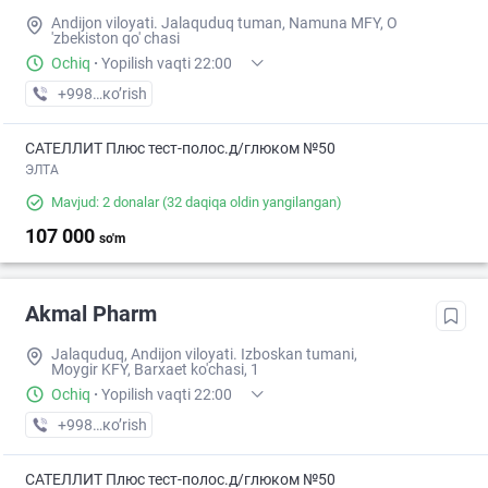
Andijon viloyati. Jalaquduq tuman, Namuna MFY, O
'zbekiston qo' chasi
Ochiq
·
Yopilish vaqti 22:00
+998 (90) XXX-XX-XX
кo’rish
САТЕЛЛИТ Плюс тест-полос.д/глюком №50
ЭЛТА
Mavjud: 2 donalar
(32 daqiqa oldin yangilangan)
107 000
so'm
Akmal Pharm
Jalaquduq, Andijon viloyati. Izboskan tumani,
Moygir KFY, Barxaet ko'chasi, 1
Ochiq
·
Yopilish vaqti 22:00
+998 (90) XXX-XX-XX
кo’rish
САТЕЛЛИТ Плюс тест-полос.д/глюком №50