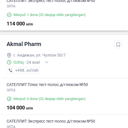
САТЕЛЛИТ Экспресс тест-полос.д/глюком №50
ЭЛТА
Mavjud: 1 dona
(32 daqiqa oldin yangilangan)
114 000
so'm
Akmal Pharm
г. Андижан, ул. Чулпон 50/7
Ochiq
·
24 soat
+998 (91) XXX-XX-XX
кo’rish
САТЕЛЛИТ Плюс тест-полос.д/глюком №50
ЭЛТА
Mavjud: 6 dona
(32 daqiqa oldin yangilangan)
104 000
so'm
САТЕЛЛИТ Экспресс тест-полос.д/глюком №50
ЭЛТА