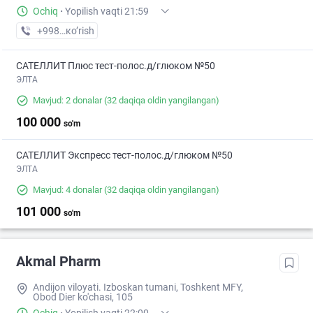
Ochiq
·
Yopilish vaqti 21:59
+998 (91) XXX-XX-XX
кo’rish
САТЕЛЛИТ Плюс тест-полос.д/глюком №50
ЭЛТА
Mavjud: 2 donalar
(32 daqiqa oldin yangilangan)
100 000
so'm
САТЕЛЛИТ Экспресс тест-полос.д/глюком №50
ЭЛТА
Mavjud: 4 donalar
(32 daqiqa oldin yangilangan)
101 000
so'm
Akmal Pharm
Andijon viloyati. Izboskan tumani, Toshkent MFY,
Obod Dier ko'chasi, 105