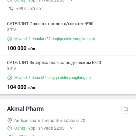
Ochiq
·
Yopilish vaqti 22:00
+998 (88) XXX-XX-XX
кo’rish
САТЕЛЛИТ Плюс тест-полос.д/глюком №50
ЭЛТА
Mavjud: 2 donalar
(32 daqiqa oldin yangilangan)
100 000
so'm
САТЕЛЛИТ Экспресс тест-полос.д/глюком №50
ЭЛТА
Mavjud: 1 dona
(32 daqiqa oldin yangilangan)
104 000
so'm
Akmal Pharm
Andijon shahri Lermontov ko'chasi, 70
Ochiq
·
Yopilish vaqti 22:00