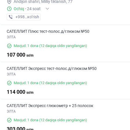
Andijon shahri, Milliy tiklanish, 77
Ochiq
·
24 soat
+998 (91) XXX-XX-XX
кo’rish
САТЕЛЛИТ Плюс тест-полос.д/глюком №50
ЭЛТА
Mavjud: 1 dona
(12 daqiqa oldin yangilangan)
107 000
so'm
САТЕЛЛИТ Экспресс тест-полос.д/глюком №50
ЭЛТА
Mavjud: 1 dona
(12 daqiqa oldin yangilangan)
114 000
so'm
САТЕЛЛИТ Экспресс глюкометр + 25 полосок
ЭЛТА
Mavjud: 1 dona
(12 daqiqa oldin yangilangan)
303 000
so'm