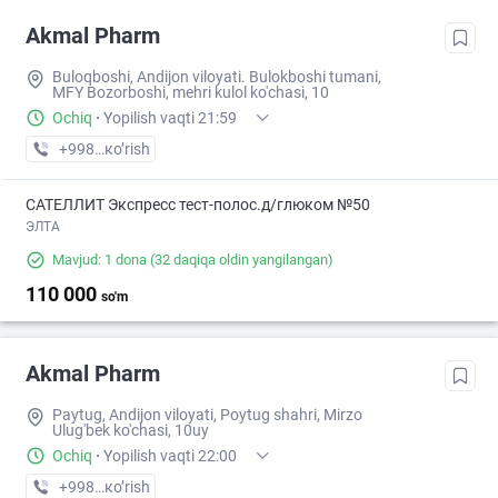
Akmal Pharm
Buloqboshi, Andijon viloyati. Bulokboshi tumani,
MFY Bozorboshi, mehri kulol ko'chasi, 10
Ochiq
·
Yopilish vaqti 21:59
+998 (88) XXX-XX-XX
кo’rish
САТЕЛЛИТ Экспресс тест-полос.д/глюком №50
ЭЛТА
Mavjud: 1 dona
(32 daqiqa oldin yangilangan)
110 000
so'm
Akmal Pharm
Paytug, Andijon viloyati, Poytug shahri, Mirzo
Ulug'bek ko'chasi, 10uy
Ochiq
·
Yopilish vaqti 22:00
+998 (90) XXX-XX-XX
кo’rish