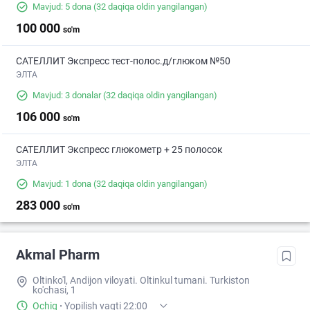
Mavjud: 5 dona
(32 daqiqa oldin yangilangan)
100 000
so'm
САТЕЛЛИТ Экспресс тест-полос.д/глюком №50
ЭЛТА
Mavjud: 3 donalar
(32 daqiqa oldin yangilangan)
106 000
so'm
САТЕЛЛИТ Экспресс глюкометр + 25 полосок
ЭЛТА
Mavjud: 1 dona
(32 daqiqa oldin yangilangan)
283 000
so'm
Akmal Pharm
Oltinko'l, Andijon viloyati. Oltinkul tumani. Turkiston
ko'chasi, 1
Ochiq
·
Yopilish vaqti 22:00