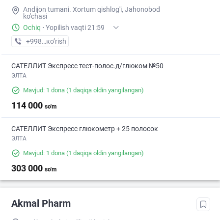
Andijon tumani. Xortum qishlog'i, Jahonobod
ko'chasi
Ochiq
·
Yopilish vaqti 21:59
+998 (91) XXX-XX-XX
кo’rish
САТЕЛЛИТ Экспресс тест-полос.д/глюком №50
ЭЛТА
Mavjud: 1 dona
(1 daqiqa oldin yangilangan)
114 000
so'm
САТЕЛЛИТ Экспресс глюкометр + 25 полосок
ЭЛТА
Mavjud: 1 dona
(1 daqiqa oldin yangilangan)
303 000
so'm
Akmal Pharm