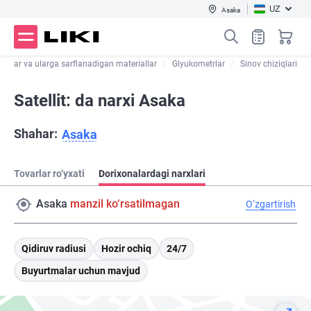
UZ
Asaka
trlar va ularga sarflanadigan materiallar
Glyukometrlar
Sinov chiziqlari
Satellit: da narxi Asaka
Shahar:
Asaka
Tovarlar ro‘yxati
Dorixonalardagi narxlari
Asaka
manzil ko‘rsatilmagan
O‘zgartirish
Qidiruv radiusi
Hozir ochiq
24/7
Buyurtmalar uchun mavjud