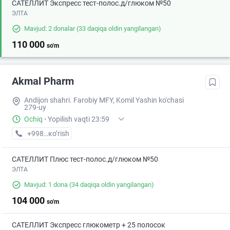
САТЕЛЛИТ Экспресс тест-полос.д/глюком №50
ЭЛТА
Mavjud: 2 donalar
(33 daqiqa oldin yangilangan)
110 000
so'm
Akmal Pharm
Andijon shahri. Farobiy MFY, Komil Yashin ko'chasi
279-uy
Ochiq
·
Yopilish vaqti 23:59
+998 (90) XXX-XX-XX
кo’rish
САТЕЛЛИТ Плюс тест-полос.д/глюком №50
ЭЛТА
Mavjud: 1 dona
(34 daqiqa oldin yangilangan)
104 000
so'm
САТЕЛЛИТ Экспресс глюкометр + 25 полосок