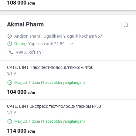
108 000
so'm
Akmal Pharm
Andijon shahri. Ogullik MFY, ogulik ko'chasi 957
Ochiq
·
Yopilish vaqti 21:59
+998 (91) XXX-XX-XX
кo’rish
САТЕЛЛИТ Плюс тест-полос.д/глюком №50
ЭЛТА
Mavjud: 1 dona
(1 soat oldin yangilangan)
104 000
so'm
САТЕЛЛИТ Экспресс тест-полос.д/глюком №50
ЭЛТА
Mavjud: 1 dona
(1 soat oldin yangilangan)
114 000
so'm