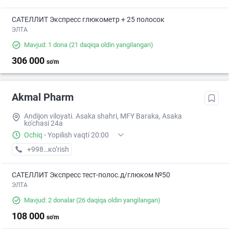
САТЕЛЛИТ Экспресс глюкометр + 25 полосок
ЭЛТА
Mavjud: 1 dona
(21 daqiqa oldin yangilangan)
306 000
so'm
Akmal Pharm
Andijon viloyati. Asaka shahri, MFY Baraka, Asaka
ko'chasi 24a
Ochiq
·
Yopilish vaqti 20:00
+998 (88) XXX-XX-XX
кo’rish
САТЕЛЛИТ Экспресс тест-полос.д/глюком №50
ЭЛТА
Mavjud: 2 donalar
(26 daqiqa oldin yangilangan)
108 000
so'm