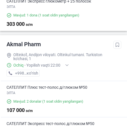
САТЕЛЛИТ Экспресс глюкометр + 25 полосок
ЭЛТА
Mavjud: 1 dona
(1 soat oldin yangilangan)
303 000
so'm
Akmal Pharm
Oltinko'l, Andijon viloyati. Oltinkul tumani. Turkiston
ko'chasi, 1
Ochiq
·
Yopilish vaqti 22:00
+998 (90) XXX-XX-XX
кo’rish
САТЕЛЛИТ Плюс тест-полос.д/глюком №50
ЭЛТА
Mavjud: 2 donalar
(1 soat oldin yangilangan)
107 000
so'm
САТЕЛЛИТ Экспресс тест-полос.д/глюком №50