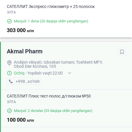
САТЕЛЛИТ Экспресс глюкометр + 25 полосок
ЭЛТА
Mavjud: 1 dona
(26 daqiqa oldin yangilangan)
303 000
so'm
Akmal Pharm
Andijon viloyati. Izboskan tumani, Toshkent MFY,
Obod Dier ko'chasi, 105
Ochiq
·
Yopilish vaqti 22:00
+998 (88) XXX-XX-XX
кo’rish
САТЕЛЛИТ Плюс тест-полос.д/глюком №50
ЭЛТА
Mavjud: 2 donalar
(33 daqiqa oldin yangilangan)
100 000
so'm