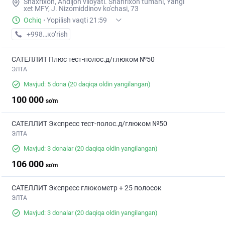
Shaxrixon, Andijon viloyati. Shahrixon tumani, Yangi
xet MFY, J. Nizomiddinov ko'chasi, 73
Ochiq
·
Yopilish vaqti 21:59
+998 (90) XXX-XX-XX
кo’rish
САТЕЛЛИТ Плюс тест-полос.д/глюком №50
ЭЛТА
Mavjud: 5 dona
(20 daqiqa oldin yangilangan)
100 000
so'm
САТЕЛЛИТ Экспресс тест-полос.д/глюком №50
ЭЛТА
Mavjud: 3 donalar
(20 daqiqa oldin yangilangan)
106 000
so'm
САТЕЛЛИТ Экспресс глюкометр + 25 полосок
ЭЛТА
Mavjud: 3 donalar
(20 daqiqa oldin yangilangan)