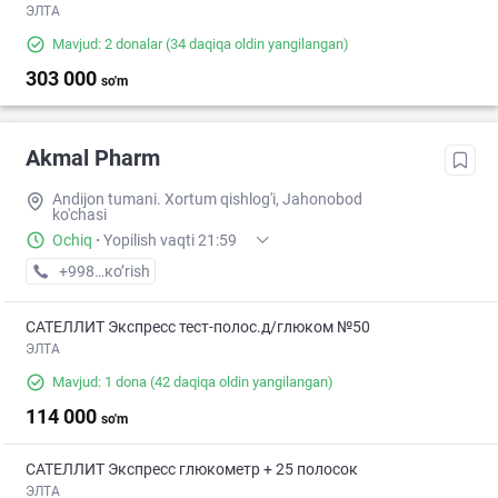
ЭЛТА
Mavjud: 2 donalar
(34 daqiqa oldin yangilangan)
303 000
so'm
Akmal Pharm
Andijon tumani. Xortum qishlog'i, Jahonobod
ko'chasi
Ochiq
·
Yopilish vaqti 21:59
+998 (91) XXX-XX-XX
кo’rish
САТЕЛЛИТ Экспресс тест-полос.д/глюком №50
ЭЛТА
Mavjud: 1 dona
(42 daqiqa oldin yangilangan)
114 000
so'm
САТЕЛЛИТ Экспресс глюкометр + 25 полосок
ЭЛТА