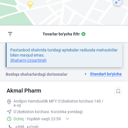
Tovarlar bo‘ycha filtr
0
Paxtaobod shahrida turidagi aptekalar radiusda mahsulotlar
bilan mavjud emas.
Shaharni o'zgartirish
Standart bo‘yicha
Boshqa shaharlardagi dorixonalar
Akmal Pharm
Andijon Hamdustlik MFY O'zbekiston ko'chasi 140 /
a-uy
O'zbekiston ko'chasi. Korzinka yonidagi
Ochiq
·
Yopilish vaqti 23:59
+998 (90) XXX-XX-XX
кo’rish