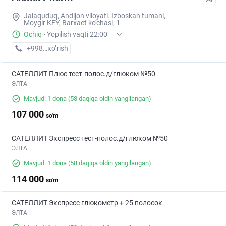
Jalaquduq, Andijon viloyati. Izboskan tumani,
Moygir KFY, Barxaet ko'chasi, 1
Ochiq
·
Yopilish vaqti 22:00
+998 (90) XXX-XX-XX
кo’rish
САТЕЛЛИТ Плюс тест-полос.д/глюком №50
ЭЛТА
Mavjud: 1 dona
(58 daqiqa oldin yangilangan)
107 000
so'm
САТЕЛЛИТ Экспресс тест-полос.д/глюком №50
ЭЛТА
Mavjud: 1 dona
(58 daqiqa oldin yangilangan)
114 000
so'm
САТЕЛЛИТ Экспресс глюкометр + 25 полосок
ЭЛТА