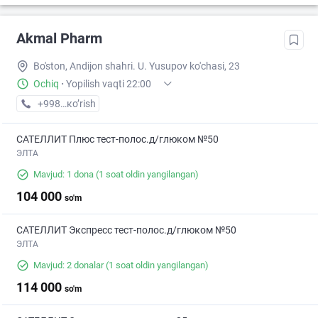
Akmal Pharm
Bo'ston, Andijon shahri. U. Yusupov ko'chasi, 23
Ochiq
·
Yopilish vaqti 22:00
+998 (90) XXX-XX-XX
кo’rish
САТЕЛЛИТ Плюс тест-полос.д/глюком №50
ЭЛТА
Mavjud: 1 dona
(1 soat oldin yangilangan)
104 000
so'm
САТЕЛЛИТ Экспресс тест-полос.д/глюком №50
ЭЛТА
Mavjud: 2 donalar
(1 soat oldin yangilangan)
114 000
so'm