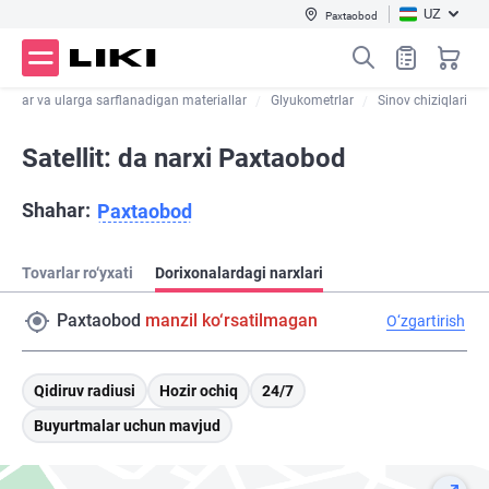
UZ
Paxtaobod
trlar va ularga sarflanadigan materiallar
Glyukometrlar
Sinov chiziqlari
Satellit: da narxi Paxtaobod
Shahar:
Paxtaobod
Tovarlar ro‘yxati
Dorixonalardagi narxlari
Paxtaobod
manzil ko‘rsatilmagan
O‘zgartirish
Qidiruv radiusi
Hozir ochiq
24/7
Buyurtmalar uchun mavjud