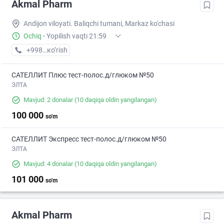
Akmal Pharm
Andijon viloyati. Baliqchi tumani, Markaz ko'chasi
Ochiq
·
Yopilish vaqti 21:59
+998 (91) XXX-XX-XX
кo’rish
САТЕЛЛИТ Плюс тест-полос.д/глюком №50
ЭЛТА
Mavjud: 2 donalar
(10 daqiqa oldin yangilangan)
100 000
so'm
САТЕЛЛИТ Экспресс тест-полос.д/глюком №50
ЭЛТА
Mavjud: 4 donalar
(10 daqiqa oldin yangilangan)
101 000
so'm
Akmal Pharm