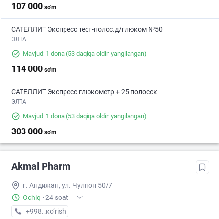
107 000
so'm
САТЕЛЛИТ Экспресс тест-полос.д/глюком №50
ЭЛТА
Mavjud: 1 dona
(53 daqiqa oldin yangilangan)
114 000
so'm
САТЕЛЛИТ Экспресс глюкометр + 25 полосок
ЭЛТА
Mavjud: 1 dona
(53 daqiqa oldin yangilangan)
303 000
so'm
Akmal Pharm
г. Андижан, ул. Чулпон 50/7
Ochiq
·
24 soat
+998 (91) XXX-XX-XX
кo’rish