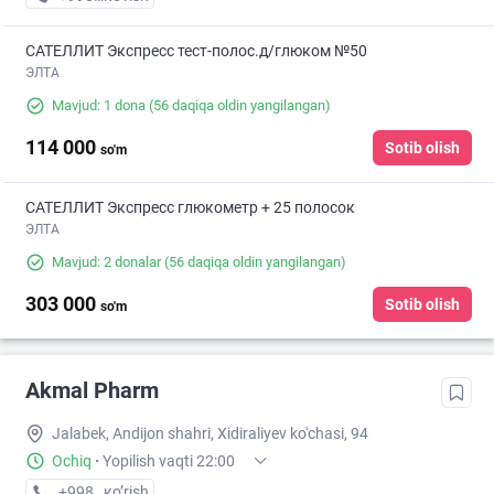
САТЕЛЛИТ Экспресс тест-полос.д/глюком №50
ЭЛТА
Mavjud: 1 dona
(56 daqiqa oldin yangilangan)
114 000
Sotib olish
so'm
САТЕЛЛИТ Экспресс глюкометр + 25 полосок
ЭЛТА
Mavjud: 2 donalar
(56 daqiqa oldin yangilangan)
303 000
Sotib olish
so'm
Akmal Pharm
Jalabek, Andijon shahri, Xidiraliyev ko'chasi, 94
Ochiq
·
Yopilish vaqti 22:00
+998 (90) XXX-XX-XX
кo’rish