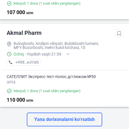
Mavjud: 1 dona
(1 soat oldin yangilangan)
107 000
so'm
Akmal Pharm
Buloqboshi, Andijon viloyati. Bulokboshi tumani,
MFY Bozorboshi, mehri kulol ko'chasi, 10
Ochiq
·
Yopilish vaqti 21:59
+998 (88) XXX-XX-XX
кo’rish
САТЕЛЛИТ Экспресс тест-полос.д/глюком №50
ЭЛТА
Mavjud: 1 dona
(1 soat oldin yangilangan)
110 000
so'm
Yana dorixonalarni ko‘rsatish