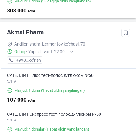
Mavjud: 1 dona
(58 daqiqa oldin yangilangan)
303 000
so'm
Akmal Pharm
Andijon shahri Lermontov ko'chasi, 70
Ochiq
·
Yopilish vaqti 22:00
+998 (90) XXX-XX-XX
кo’rish
САТЕЛЛИТ Плюс тест-полос.д/глюком №50
ЭЛТА
Mavjud: 1 dona
(1 soat oldin yangilangan)
107 000
so'm
САТЕЛЛИТ Экспресс тест-полос.д/глюком №50
ЭЛТА
Mavjud: 4 donalar
(1 soat oldin yangilangan)