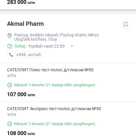
283 000
so'm
Akmal Pharm
Paytug, Andijon viloyati, Poytug shahri, Mirzo
Ulug'bek ko'chasi, 10uy
Ochiq
·
Yopilish vaqti 22:00
+998 (90) XXX-XX-XX
кo’rish
САТЕЛЛИТ Плюс тест-полос.д/глюком №50
ЭЛТА
Mavjud: 3 donalar
(21 daqiqa oldin yangilangan)
107 000
so'm
САТЕЛЛИТ Экспресс тест-полос.д/глюком №50
ЭЛТА
Mavjud: 3 donalar
(21 daqiqa oldin yangilangan)
108 000
so'm