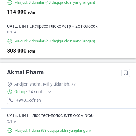
Mavjud: 3 donalar
(43 daqiqa oldin yangilangan)
114 000
so'm
САТЕЛЛИТ Экспресс глюкометр + 25 полосок
ЭЛТА
Mavjud: 2 donalar
(43 daqiqa oldin yangilangan)
303 000
so'm
Akmal Pharm
Andijon shahri, Milliy tiklanish, 77
Ochiq
·
24 soat
+998 (91) XXX-XX-XX
кo’rish
САТЕЛЛИТ Плюс тест-полос.д/глюком №50
ЭЛТА
Mavjud: 1 dona
(53 daqiqa oldin yangilangan)