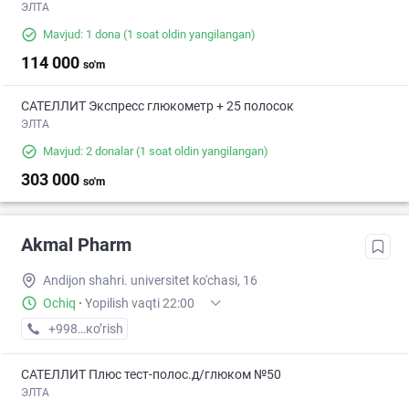
ЭЛТА
Mavjud: 1 dona
(1 soat oldin yangilangan)
114 000
so'm
САТЕЛЛИТ Экспресс глюкометр + 25 полосок
ЭЛТА
Mavjud: 2 donalar
(1 soat oldin yangilangan)
303 000
so'm
Akmal Pharm
Andijon shahri. universitet ko'chasi, 16
Ochiq
·
Yopilish vaqti 22:00
+998 (90) XXX-XX-XX
кo’rish
САТЕЛЛИТ Плюс тест-полос.д/глюком №50
ЭЛТА