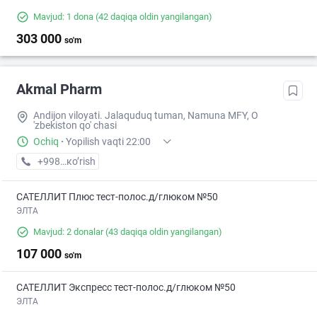
Mavjud: 1 dona
(42 daqiqa oldin yangilangan)
303 000
so'm
Akmal Pharm
Andijon viloyati. Jalaquduq tuman, Namuna MFY, O
'zbekiston qo' chasi
Ochiq
·
Yopilish vaqti 22:00
+998 (90) XXX-XX-XX
кo’rish
САТЕЛЛИТ Плюс тест-полос.д/глюком №50
ЭЛТА
Mavjud: 2 donalar
(43 daqiqa oldin yangilangan)
107 000
so'm
САТЕЛЛИТ Экспресс тест-полос.д/глюком №50
ЭЛТА