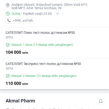
Andijon viloyati. Xo'jaobod tumani, Oltinn Vodi KFY,
Solli MFY, Amir Temur ko'chasi, 39
Ochiq
·
Yopilish vaqti 22:00
+998 (90) XXX-XX-XX
кo’rish
САТЕЛЛИТ Плюс тест-полос.д/глюком №50
ЭЛТА
Mavjud: 1 dona
(13 daqiqa oldin yangilangan)
104 000
so'm
САТЕЛЛИТ Экспресс тест-полос.д/глюком №50
ЭЛТА
Mavjud: 2 donalar
(13 daqiqa oldin yangilangan)
110 000
so'm
Akmal Pharm