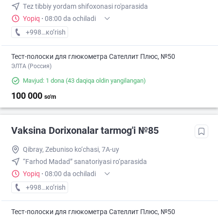
Тez tibbiy yordam shifoxonasi ro'parasida
Yopiq
·
08:00 da ochiladi
+998 (97) XXX-XX-XX
кo’rish
Тест-полоски для глюкометра Сателлит Плюс, №50
ЭЛТА (Россия)
Mavjud: 1 dona
(43 daqiqa oldin yangilangan)
100 000
so'm
Vaksina Dorixonalar tarmog'i №85
Qibray, Zebuniso ko‘chasi, 7A-uy
“Farhod Madad” sanatoriyasi ro‘parasida
Yopiq
·
08:00 da ochiladi
+998 (77) XXX-XX-XX
кo’rish
Тест-полоски для глюкометра Сателлит Плюс, №50