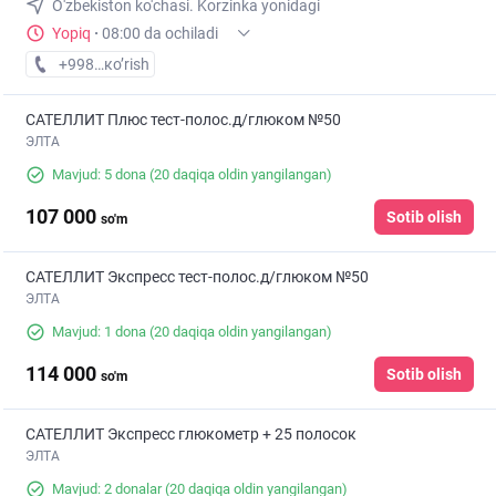
O'zbekiston ko'chasi. Korzinka yonidagi
Yopiq
·
08:00 da ochiladi
+998 (90) XXX-XX-XX
кo’rish
САТЕЛЛИТ Плюс тест-полос.д/глюком №50
ЭЛТА
Mavjud: 5 dona
(20 daqiqa oldin yangilangan)
107 000
Sotib olish
so'm
САТЕЛЛИТ Экспресс тест-полос.д/глюком №50
ЭЛТА
Mavjud: 1 dona
(20 daqiqa oldin yangilangan)
114 000
Sotib olish
so'm
САТЕЛЛИТ Экспресс глюкометр + 25 полосок
ЭЛТА
Mavjud: 2 donalar
(20 daqiqa oldin yangilangan)