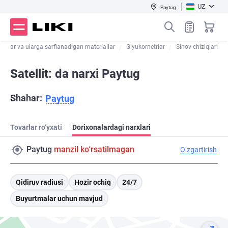
UZ
Paytug
trlar va ularga sarflanadigan materiallar
Glyukometrlar
Sinov chiziqlari
Satellit: da narxi Paytug
Shahar:
Paytug
Tovarlar ro‘yxati
Dorixonalardagi narxlari
Paytug
manzil ko‘rsatilmagan
O‘zgartirish
Qidiruv radiusi
Hozir ochiq
24/7
Buyurtmalar uchun mavjud