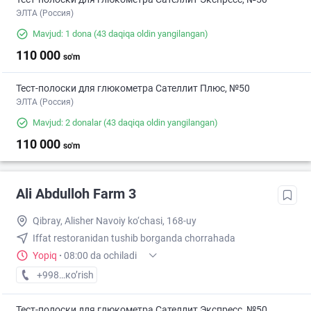
ЭЛТА (Россия)
Mavjud: 1 dona
(43 daqiqa oldin yangilangan)
110 000
so'm
Тест-полоски для глюкометра Сателлит Плюс, №50
ЭЛТА (Россия)
Mavjud: 2 donalar
(43 daqiqa oldin yangilangan)
110 000
so'm
Ali Abdulloh Farm 3
Qibray, Alisher Navoiy ko‘chasi, 168-uy
Iffat restoranidan tushib borganda chorrahada
Yopiq
·
08:00 da ochiladi
+998 (93) XXX-XX-XX
кo’rish
Тест-полоски для глюкометра Сателлит Экспресс, №50