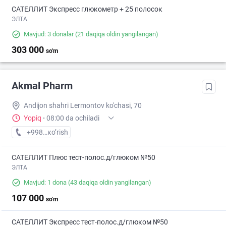
САТЕЛЛИТ Экспресс глюкометр + 25 полосок
ЭЛТА
Mavjud: 3 donalar
(21 daqiqa oldin yangilangan)
303 000
so'm
Akmal Pharm
Andijon shahri Lermontov ko'chasi, 70
Yopiq
·
08:00 da ochiladi
+998 (90) XXX-XX-XX
кo’rish
САТЕЛЛИТ Плюс тест-полос.д/глюком №50
ЭЛТА
Mavjud: 1 dona
(43 daqiqa oldin yangilangan)
107 000
so'm
САТЕЛЛИТ Экспресс тест-полос.д/глюком №50