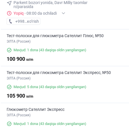
Parkent bozori yonida, Davr Milliy taomlar
ro'parasida
Yopiq
·
08:00 da ochiladi
+998 (77) XXX-XX-XX
кo’rish
Тест-полоски для глюкометра Сателлит Плюс, №50
ЭЛТА (Россия)
Mavjud: 1 dona
(43 daqiqa oldin yangilangan)
100 900
so'm
Тест-полоски для глюкометра Сателлит Экспресс, №50
ЭЛТА (Россия)
Mavjud: 5 dona
(43 daqiqa oldin yangilangan)
105 900
so'm
Глюкометр Сателлит Экспресс
ЭЛТА (Россия)
Mavjud: 1 dona
(43 daqiqa oldin yangilangan)