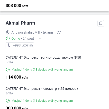
303 000
so'm
Akmal Pharm
Andijon shahri, Milliy tiklanish, 77
Ochiq
·
24 soat
+998 (91) XXX-XX-XX
кo’rish
САТЕЛЛИТ Экспресс тест-полос.д/глюком №50
ЭЛТА
Mavjud: 1 dona
(18 daqiqa oldin yangilangan)
114 000
so'm
САТЕЛЛИТ Экспресс глюкометр + 25 полосок
ЭЛТА
Mavjud: 1 dona
(18 daqiqa oldin yangilangan)
303 000
so'm