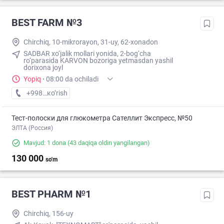
BEST FARM №3
Chirchiq, 10-mikrorayon, 31-uy, 62-xonadon
SADBAR xo‘jalik mollari yonida, 2-bog‘cha
ro‘parasida KARVON bozoriga yetmasdan yashil
dorixona joyl
Yopiq
·
08:00 da ochiladi
+998 (70) XXX-XX-XX
кo’rish
Тест-полоски для глюкометра Сателлит Экспресс, №50
ЭЛТА (Россия)
Mavjud: 1 dona
(43 daqiqa oldin yangilangan)
130 000
so'm
BEST PHARM №1
Chirchiq, 156-uy