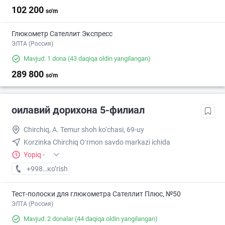
102 200
so'm
Глюкометр Сателлит Экспресс
ЭЛТА (Россия)
Mavjud: 1 dona
(43 daqiqa oldin yangilangan)
289 800
so'm
оилавий дорихона 5-филиал
Chirchiq, A. Temur shoh ko‘chasi, 69-uy
Korzinka Chirchiq Oʻrmon savdo markazi ichida
Yopiq
·
+998 (97) XXX-XX-XX
кo’rish
Тест-полоски для глюкометра Сателлит Плюс, №50
ЭЛТА (Россия)
Mavjud: 2 donalar
(44 daqiqa oldin yangilangan)