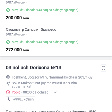
ЭЛТА (Россия)
Mavjud: 2 donalar
(43 daqiqa oldin yangilangan)
200 000
so'm
Глюкометр Сателлит Экспресс
ЭЛТА (Россия)
Mavjud: 3 donalar
(43 daqiqa oldin yangilangan)
272 000
so'm
03 nol uch Dorixona №13
Toshkent, Bog‘zor MFY, Namunali ko‘chasi, 203/1-uy
Sokin Makon turar-joy majmuasi, Korzinka
supermarketi
Yopiq
·
08:00 da ochiladi
+998 (77) XXX-XX-XX
кo’rish
Тест-полоски для глюкометра Сателлит Экспресс, №50