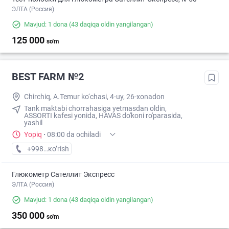
ЭЛТА (Россия)
Mavjud: 1 dona
(43 daqiqa oldin yangilangan)
125 000
so'm
BEST FARM №2
Chirchiq, A.Temur ko‘chasi, 4-uy, 26-xonadon
Tank maktabi chorrahasiga yetmasdan oldin,
ASSORTI kafesi yonida, HAVAS do'koni ro'parasida,
yashil
Yopiq
·
08:00 da ochiladi
+998 (71) XXX-XX-XX
кo’rish
Глюкометр Сателлит Экспресс
ЭЛТА (Россия)
Mavjud: 1 dona
(43 daqiqa oldin yangilangan)
350 000
so'm