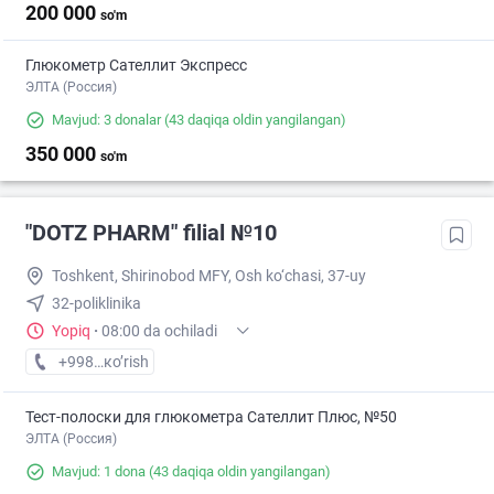
200 000
so'm
Глюкометр Сателлит Экспресс
ЭЛТА (Россия)
Mavjud: 3 donalar
(43 daqiqa oldin yangilangan)
350 000
so'm
"DOTZ PHARM" filial №10
Toshkent, Shirinobod MFY, Osh ko‘chasi, 37-uy
32-poliklinika
Yopiq
·
08:00 da ochiladi
+998 (77) XXX-XX-XX
кo’rish
Тест-полоски для глюкометра Сателлит Плюс, №50
ЭЛТА (Россия)
Mavjud: 1 dona
(43 daqiqa oldin yangilangan)