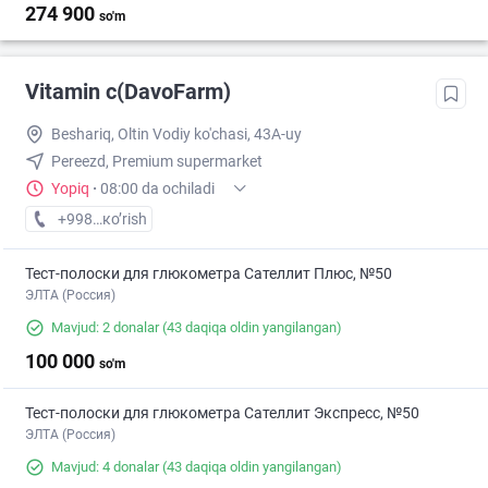
274 900
so'm
Vitamin c(DavoFarm)
Beshariq, Oltin Vodiy ko'chasi, 43A-uy
Pereezd, Premium supermarket
Yopiq
·
08:00 da ochiladi
+998 (88) XXX-XX-XX
кo’rish
Тест-полоски для глюкометра Сателлит Плюс, №50
ЭЛТА (Россия)
Mavjud: 2 donalar
(43 daqiqa oldin yangilangan)
100 000
so'm
Тест-полоски для глюкометра Сателлит Экспресс, №50
ЭЛТА (Россия)
Mavjud: 4 donalar
(43 daqiqa oldin yangilangan)