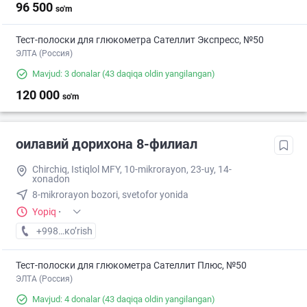
96 500
so'm
Тест-полоски для глюкометра Сателлит Экспресс, №50
ЭЛТА (Россия)
Mavjud: 3 donalar
(43 daqiqa oldin yangilangan)
120 000
so'm
оилавий дорихона 8-филиал
Chirchiq, Istiqlol MFY, 10-mikrorayon, 23-uy, 14-
xonadon
8-mikrorayon bozori, svetofor yonida
Yopiq
·
+998 (97) XXX-XX-XX
кo’rish
Тест-полоски для глюкометра Сателлит Плюс, №50
ЭЛТА (Россия)
Mavjud: 4 donalar
(43 daqiqa oldin yangilangan)