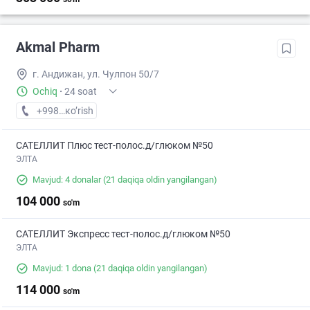
Akmal Pharm
г. Андижан, ул. Чулпон 50/7
Ochiq
·
24 soat
+998 (91) XXX-XX-XX
кo’rish
САТЕЛЛИТ Плюс тест-полос.д/глюком №50
ЭЛТА
Mavjud: 4 donalar
(21 daqiqa oldin yangilangan)
104 000
so'm
САТЕЛЛИТ Экспресс тест-полос.д/глюком №50
ЭЛТА
Mavjud: 1 dona
(21 daqiqa oldin yangilangan)
114 000
so'm