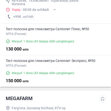
Ak-Kavak, "TEXNOMART" ro'parasida, yashil
dorixona
Yopiq
·
08:00 da ochiladi
+998 (70) XXX-XX-XX
кo’rish
Тест-полоски для глюкометра Сателлит Плюс, №50
ЭЛТА (Россия)
Mavjud: 1 dona
(43 daqiqa oldin yangilangan)
130 000
so'm
Тест-полоски для глюкометра Сателлит Экспресс, №50
ЭЛТА (Россия)
Mavjud: 1 dona
(43 daqiqa oldin yangilangan)
150 000
so'm
MEGAFARM
Farg'ona, Quvasoy ko'chasi, 87V-uy