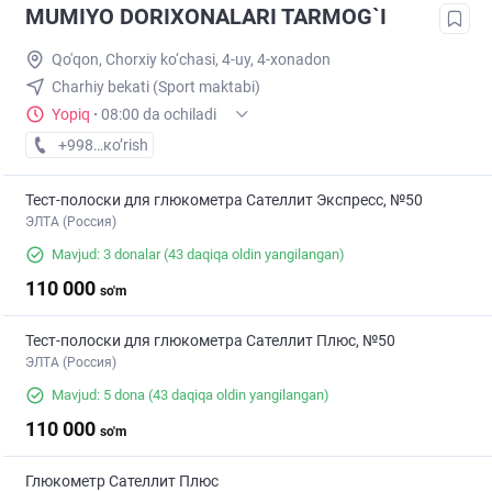
MUMIYO DORIXONALARI TARMOG`I
Qo'qon, Chorxiy ko‘chasi, 4-uy, 4-xonadon
Charhiy bekati (Sport maktabi)
Yopiq
·
08:00 da ochiladi
+998 (90) XXX-XX-XX
кo’rish
Тест-полоски для глюкометра Сателлит Экспресс, №50
ЭЛТА (Россия)
Mavjud: 3 donalar
(43 daqiqa oldin yangilangan)
110 000
so'm
Тест-полоски для глюкометра Сателлит Плюс, №50
ЭЛТА (Россия)
Mavjud: 5 dona
(43 daqiqa oldin yangilangan)
110 000
so'm
Глюкометр Сателлит Плюс