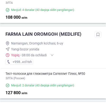
ЭЛТА
Mavjud: 4 donalar
(43 daqiqa oldin yangilangan)
108 000
so'm
FARMA LAIN OROMGOH (MEDLIFE)
Namangan, Oromgoh ko'chasi, 6-uy
Yangi bozor yonida
Yopiq
·
08:00 da ochiladi
+998 (95) XXX-XX-XX
кo’rish
Тест-полоски для глюкометра Сателлит Плюс, №50
ЭЛТА (Россия)
Mavjud: 2 donalar
(43 daqiqa oldin yangilangan)
127 800
so'm