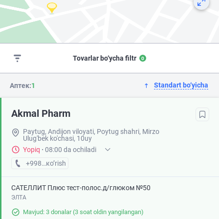
Tovarlar bo‘ycha filtr
0
Standart bo‘yicha
Аптек:
1
Akmal Pharm
Paytug, Andijon viloyati, Poytug shahri, Mirzo
Ulug'bek ko'chasi, 10uy
Yopiq
·
08:00 da ochiladi
+998 (90) XXX-XX-XX
кo’rish
САТЕЛЛИТ Плюс тест-полос.д/глюком №50
ЭЛТА
Mavjud: 3 donalar
(3 soat oldin yangilangan)