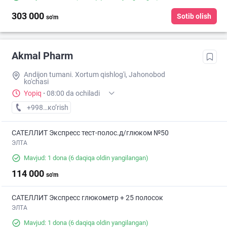
303 000
Sotib olish
so'm
Akmal Pharm
Andijon tumani. Xortum qishlog'i, Jahonobod
ko'chasi
Yopiq
·
08:00 da ochiladi
+998 (91) XXX-XX-XX
кo’rish
САТЕЛЛИТ Экспресс тест-полос.д/глюком №50
ЭЛТА
Mavjud: 1 dona
(6 daqiqa oldin yangilangan)
114 000
so'm
САТЕЛЛИТ Экспресс глюкометр + 25 полосок
ЭЛТА
Mavjud: 1 dona
(6 daqiqa oldin yangilangan)