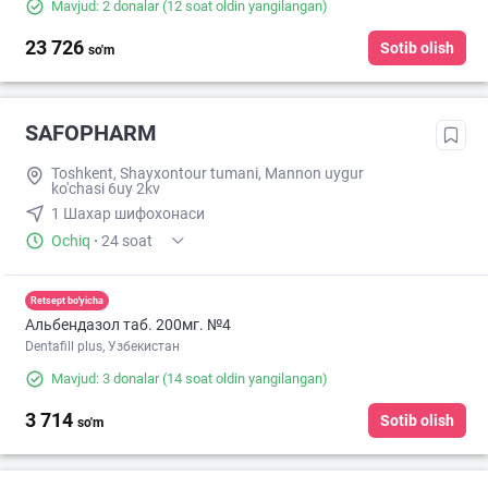
Mavjud: 2 donalar
(12 soat oldin yangilangan)
23 726
Sotib olish
so'm
SAFOPHARM
Toshkent, Shayxontour tumani, Mannon uygur
ko'chasi 6uy 2kv
1 Шахар шифохонаси
Ochiq
·
24 soat
Retsept bo'yicha
Альбендазол таб. 200мг. №4
Dentafill plus, Узбекистан
Mavjud: 3 donalar
(14 soat oldin yangilangan)
3 714
Sotib olish
so'm