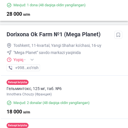
Mavjud: 1 dona
(48 daqiqa oldin yangilangan)
28 000
so'm
Dorixona Ok Farm №1 (Mega Planet)
Toshkent, 11-kvartal, Yangi Shahar ko'chasi, 16-uy
"Mega Planet" savdo markazi yaqinida
Yopiq
·
+998 (90) XXX-XX-XX
кo’rish
Retsept bo'yicha
Гельминтокс, 125 мг, таб. №6
Innothera Chouzy (Франция)
Mavjud: 2 donalar
(48 daqiqa oldin yangilangan)
18 000
so'm
Retsept bo'yicha