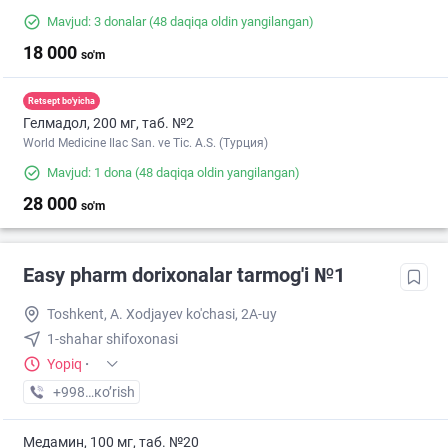
Mavjud: 3 donalar
(48 daqiqa oldin yangilangan)
18 000
so'm
Retsept bo'yicha
Гелмадол, 200 мг, таб. №2
World Medicine Ilac San. ve Tic. A.S. (Турция)
Mavjud: 1 dona
(48 daqiqa oldin yangilangan)
28 000
so'm
Easy pharm dorixonalar tarmog'i №1
Toshkent, A. Xodjayev ko'chasi, 2A-uy
1-shahar shifoxonasi
Yopiq
·
+998 (94) XXX-XX-XX
кo’rish
Медамин, 100 мг, таб. №20