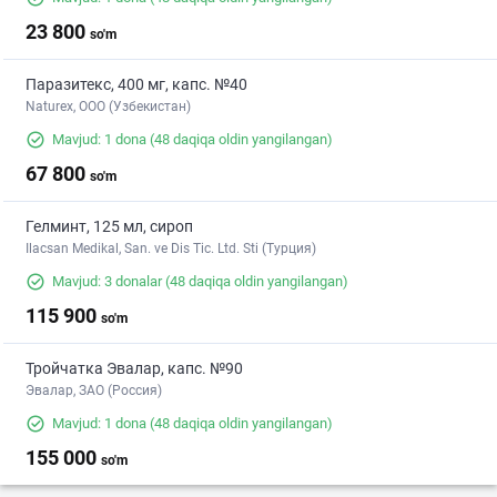
23 800
so'm
Паразитекс, 400 мг, капс. №40
Naturex, OOO (Узбекистан)
Mavjud: 1 dona
(48 daqiqa oldin yangilangan)
67 800
so'm
Гелминт, 125 мл, сироп
Ilacsan Medikal, San. ve Dis Tic. Ltd. Sti (Турция)
Mavjud: 3 donalar
(48 daqiqa oldin yangilangan)
115 900
so'm
Тройчатка Эвалар, капс. №90
Эвалар, ЗАО (Россия)
Mavjud: 1 dona
(48 daqiqa oldin yangilangan)
155 000
so'm