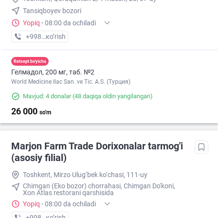
Tansiqboyev bozori
Yopiq
·
08:00 da ochiladi
+998 (99) XXX-XX-XX
кo’rish
Retsept bo'yicha
Гелмадол, 200 мг, таб. №2
World Medicine Ilac San. ve Tic. A.S. (Турция)
Mavjud: 4 donalar
(48 daqiqa oldin yangilangan)
26 000
so'm
Marjon Farm Trade Dorixonalar tarmog'i
(asosiy filial)
Toshkent, Mirzo Ulug‘bek ko‘chasi, 111-uy
Chimgan (Eko bozor) chorrahasi, Chimgan Do'koni,
Xon Atlas restorani qarshisida
Yopiq
·
08:00 da ochiladi
+998 (99) XXX-XX-XX
кo’rish