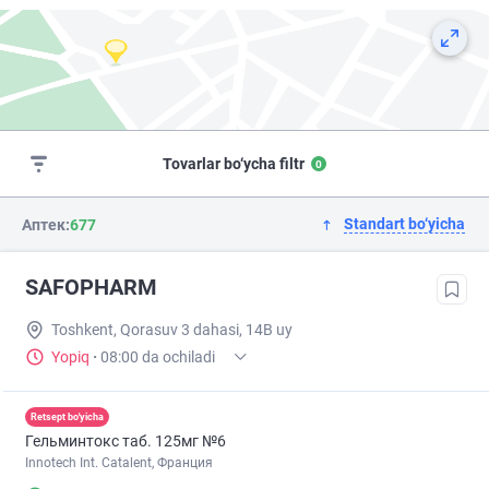
Tovarlar bo‘ycha filtr
0
Standart bo‘yicha
Аптек:
677
SAFOPHARM
Toshkent, Qorasuv 3 dahasi, 14B uy
Yopiq
·
08:00 da ochiladi
Retsept bo'yicha
Гельминтокс таб. 125мг №6
Innotech Int. Catalent, Франция