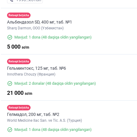
Retsept bo'yicha
Альбендазол SD, 400 мг, таб. №1
Sharq Darmon, OOO (Узбекистан)
Mavjud: 1 dona
(48 daqiqa oldin yangilangan)
5 000
so'm
Retsept bo'yicha
Гельминтокс, 125 мг, таб. №6
Innothera Chouzy (Франция)
Mavjud: 2 donalar
(48 daqiqa oldin yangilangan)
21 000
so'm
Retsept bo'yicha
Гелмадол, 200 мг, таб. №2
World Medicine Ilac San. ve Tic. A.S. (Турция)
Mavjud: 1 dona
(48 daqiqa oldin yangilangan)