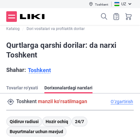
UZ
Toshkent
Katalog
Dori vositalari va profilaktik dorilar
Qurtlarga qarshi dorilar: da narxi
Toshkent
Shahar:
Toshkent
Tovarlar ro‘yxati
Dorixonalardagi narxlari
Toshkent
manzil ko‘rsatilmagan
O‘zgartirish
Qidiruv radiusi
Hozir ochiq
24/7
Buyurtmalar uchun mavjud