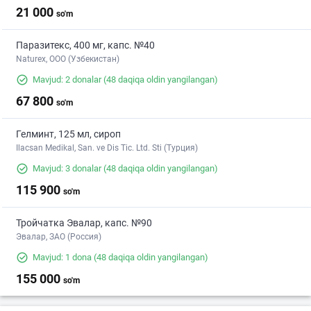
21 000
so'm
Паразитекс, 400 мг, капс. №40
Naturex, OOO (Узбекистан)
Mavjud: 2 donalar
(48 daqiqa oldin yangilangan)
67 800
so'm
Гелминт, 125 мл, сироп
Ilacsan Medikal, San. ve Dis Tic. Ltd. Sti (Турция)
Mavjud: 3 donalar
(48 daqiqa oldin yangilangan)
115 900
so'm
Тройчатка Эвалар, капс. №90
Эвалар, ЗАО (Россия)
Mavjud: 1 dona
(48 daqiqa oldin yangilangan)
155 000
so'm