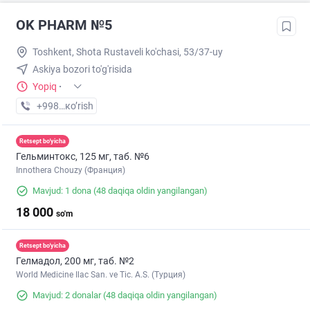
OK PHARM №5
Toshkent, Shota Rustaveli ko'chasi, 53/37-uy
Askiya bozori to'g'risida
Yopiq
·
+998 (90) XXX-XX-XX
кo’rish
Retsept bo'yicha
Гельминтокс, 125 мг, таб. №6
Innothera Chouzy (Франция)
Mavjud: 1 dona
(48 daqiqa oldin yangilangan)
18 000
so'm
Retsept bo'yicha
Гелмадол, 200 мг, таб. №2
World Medicine Ilac San. ve Tic. A.S. (Турция)
Mavjud: 2 donalar
(48 daqiqa oldin yangilangan)