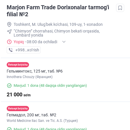
Marjon Farm Trade Dorixonalar tarmog'i
filial №2
Toshkent, M. Ulug'bek ko'chasi, 109-uy, 1-xonadon
“Chimyon” chorrahasi, Chimyon bekati orqasida,
Lombard yonida
Yopiq
·
08:00 da ochiladi
+998 (71) XXX-XX-XX
кo’rish
Retsept bo'yicha
Гельминтокс, 125 мг, таб. №6
Innothera Chouzy (Франция)
Mavjud: 1 dona
(48 daqiqa oldin yangilangan)
21 000
so'm
Retsept bo'yicha
Гелмадол, 200 мг, таб. №2
World Medicine Ilac San. ve Tic. A.S. (Турция)
Mavjud: 1 dona
(48 daqiqa oldin yangilangan)