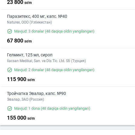
23 800
so'm
Паразитекс, 400 мг, капс. №40
Naturex, OOO (Узбекистан)
Mavjud: 3 donalar
(48 daqiqa oldin yangilangan)
67 800
so'm
Гелминт, 125 мл, сироп
Ilacsan Medikal, San. ve Dis Tic. Ltd. Sti (Турция)
Mavjud: 2 donalar
(48 daqiqa oldin yangilangan)
115 900
so'm
Тройчатка Эвалар, капс. №90
Эвалар, ЗАО (Россия)
Mavjud: 1 dona
(48 daqiqa oldin yangilangan)
155 000
so'm