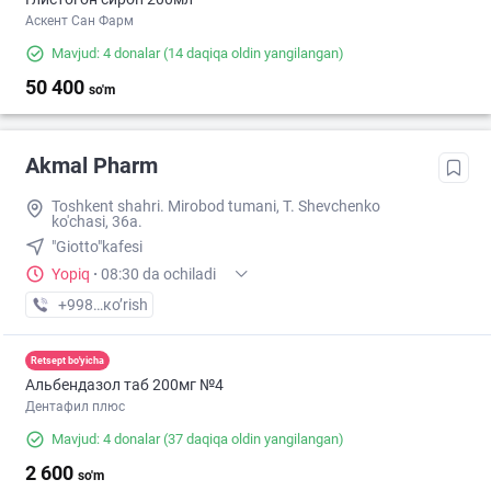
Аскент Сан Фарм
Mavjud: 4 donalar
(14 daqiqa oldin yangilangan)
50 400
so'm
Akmal Pharm
Toshkent shahri. Mirobod tumani, T. Shevchenko
ko'chasi, 36a.
"Giotto"kafesi
Yopiq
·
08:30 da ochiladi
+998 (99) XXX-XX-XX
кo’rish
Retsept bo'yicha
Альбендазол таб 200мг №4
Дентафил плюс
Mavjud: 4 donalar
(37 daqiqa oldin yangilangan)
2 600
so'm