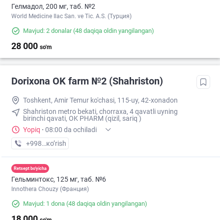
Гелмадол, 200 мг, таб. №2
World Medicine Ilac San. ve Tic. A.S. (Турция)
Mavjud: 2 donalar
(48 daqiqa oldin yangilangan)
28 000
so'm
Dorixona ОK farm №2 (Shahriston)
Toshkent, Amir Temur ko'chasi, 115-uy, 42-xonadon
Shahriston metro bekati, chorraxa, 4 qavatli uyning
birinchi qavati, OK PHARM (qizil, sariq )
Yopiq
·
08:00 da ochiladi
+998 (90) XXX-XX-XX
кo’rish
Retsept bo'yicha
Гельминтокс, 125 мг, таб. №6
Innothera Chouzy (Франция)
Mavjud: 1 dona
(48 daqiqa oldin yangilangan)
18 000