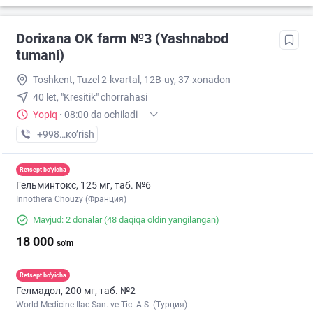
Dorixana OK farm №3 (Yashnabod
tumani)
Toshkent, Tuzel 2-kvartal, 12B-uy, 37-xonadon
40 let, "Kresitik" chorrahasi
Yopiq
·
08:00 da ochiladi
+998 (90) XXX-XX-XX
кo’rish
Retsept bo'yicha
Гельминтокс, 125 мг, таб. №6
Innothera Chouzy (Франция)
Mavjud: 2 donalar
(48 daqiqa oldin yangilangan)
18 000
so'm
Retsept bo'yicha
Гелмадол, 200 мг, таб. №2
World Medicine Ilac San. ve Tic. A.S. (Турция)