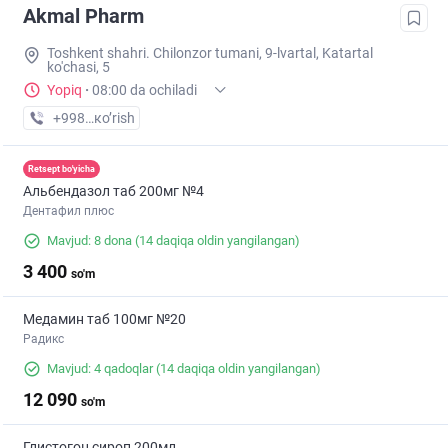
Akmal Pharm
Toshkent shahri. Chilonzor tumani, 9-lvartal, Katartal
ko'chasi, 5
Yopiq
·
08:00 da ochiladi
+998 (99) XXX-XX-XX
кo’rish
Retsept bo'yicha
Альбендазол таб 200мг №4
Дентафил плюс
Mavjud: 8 dona
(14 daqiqa oldin yangilangan)
3 400
so'm
Медамин таб 100мг №20
Радикс
Mavjud: 4 qadoqlar
(14 daqiqa oldin yangilangan)
12 090
so'm
Глистогон сироп 200мл