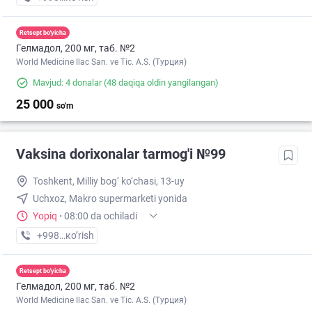
Retsept bo'yicha
Гелмадол, 200 мг, таб. №2
World Medicine Ilac San. ve Tic. A.S. (Турция)
Mavjud: 4 donalar
(48 daqiqa oldin yangilangan)
25 000
so'm
Vaksina dorixonalar tarmog'i №99
Toshkent, Milliy bog‘ ko‘chasi, 13-uy
Uchxoz, Makro supermarketi yonida
Yopiq
·
08:00 da ochiladi
+998 (77) XXX-XX-XX
кo’rish
Retsept bo'yicha
Гелмадол, 200 мг, таб. №2
World Medicine Ilac San. ve Tic. A.S. (Турция)