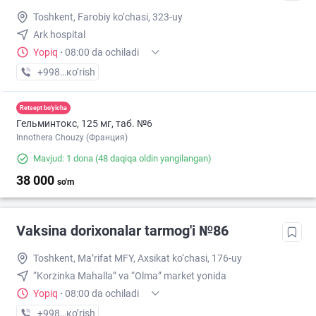
Toshkent, Farobiy ko‘chasi, 323-uy
Ark hospital
Yopiq
·
08:00 da ochiladi
+998 (77) XXX-XX-XX
кo’rish
Retsept bo'yicha
Гельминтокс, 125 мг, таб. №6
Innothera Chouzy (Франция)
Mavjud: 1 dona
(48 daqiqa oldin yangilangan)
38 000
so'm
Vaksina dorixonalar tarmog'i №86
Toshkent, Ma’rifat MFY, Axsikat ko‘chasi, 176-uy
“Korzinka Mahalla” va “Olma” market yonida
Yopiq
·
08:00 da ochiladi
+998 (77) XXX-XX-XX
кo’rish