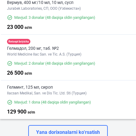
Вермув, 400 мг/10 мл, 10 мл, сусп
Jurabek Laboratories, СП, ООО (Узбекистан)
Mavjud: 3 donalar
(48 daqiqa oldin yangilangan)
23 000
so'm
Retsept bo'yicha
Гелмадол, 200 мг, таб. №2
World Medicine Ilac San. ve Tic. A.S. (Турция)
Mavjud: 2 donalar
(48 daqiqa oldin yangilangan)
26 500
so'm
Гелминт, 125 мл, сироп
Ilacsan Medikal, San. ve Dis Tic. Ltd. Sti (Турция)
Mavjud: 1 dona
(48 daqiqa oldin yangilangan)
129 900
so'm
Yana dorixonalarni ko‘rsatish