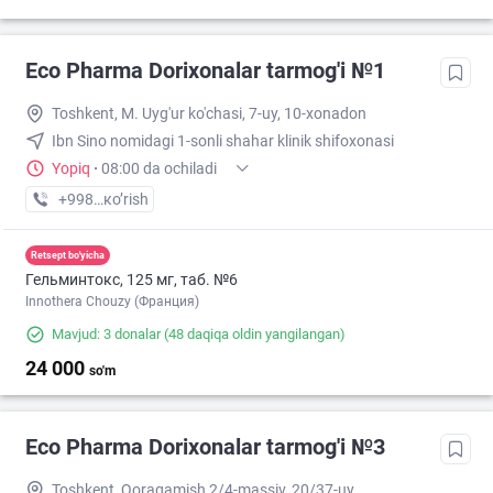
Eco Pharma Dorixonalar tarmog'i №1
Toshkent, M. Uyg'ur ko'chasi, 7-uy, 10-xonadon
Ibn Sino nomidagi 1-sonli shahar klinik shifoxonasi
Yopiq
·
08:00 da ochiladi
+998 (71) XXX-XX-XX
кo’rish
Retsept bo'yicha
Гельминтокс, 125 мг, таб. №6
Innothera Chouzy (Франция)
Mavjud: 3 donalar
(48 daqiqa oldin yangilangan)
24 000
so'm
Eco Pharma Dorixonalar tarmog'i №3
Toshkent, Qoraqamish 2/4-massiv, 20/37-uy