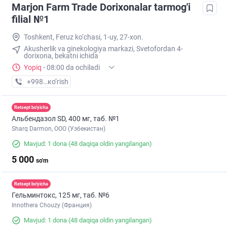
Marjon Farm Trade Dorixonalar tarmog'i
filial №1
Toshkent, Feruz ko‘chasi, 1-uy, 27-xon.
Akusherlik va ginekologiya markazi, Svetofordan 4-
dorixona, bekatni ichida
Yopiq
·
08:00 da ochiladi
+998 (77) XXX-XX-XX
кo’rish
Retsept bo'yicha
Альбендазол SD, 400 мг, таб. №1
Sharq Darmon, OOO (Узбекистан)
Mavjud: 1 dona
(48 daqiqa oldin yangilangan)
5 000
so'm
Retsept bo'yicha
Гельминтокс, 125 мг, таб. №6
Innothera Chouzy (Франция)
Mavjud: 1 dona
(48 daqiqa oldin yangilangan)