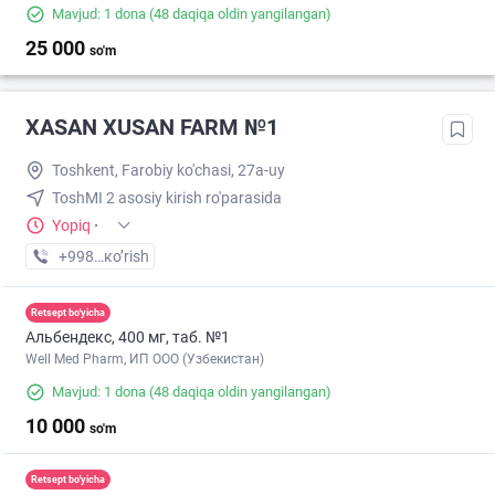
Mavjud: 1 dona
(48 daqiqa oldin yangilangan)
25 000
so'm
XASAN XUSAN FARM №1
Toshkent, Farobiy ko'chasi, 27a-uy
ToshMI 2 asosiy kirish ro'parasida
Yopiq
·
+998 (71) XXX-XX-XX
кo’rish
Retsept bo'yicha
Альбендекс, 400 мг, таб. №1
Well Med Pharm, ИП ООО (Узбекистан)
Mavjud: 1 dona
(48 daqiqa oldin yangilangan)
10 000
so'm
Retsept bo'yicha