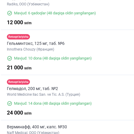
Radiks, ООО (Узбекистан)
Mavjud: 6 qadoqlar
(48 daqiqa oldin yangilangan)
12 000
so'm
Retsept bo'yicha
Гельминтокс, 125 мг, таб. №6
Innothera Chouzy (Франция)
Mavjud: 10 dona
(48 daqiqa oldin yangilangan)
21 000
so'm
Retsept bo'yicha
Гелмадол, 200 мг, таб. №2
World Medicine Ilac San. ve Tic. A.S. (Турция)
Mavjud: 14 dona
(48 daqiqa oldin yangilangan)
24 000
so'm
Верминафф, 400 мг, капс. №30
Naff Medical, ООО (Узбекистан)