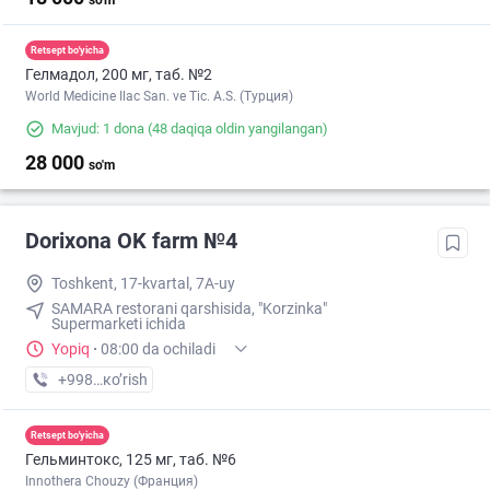
so'm
Retsept bo'yicha
Гелмадол, 200 мг, таб. №2
World Medicine Ilac San. ve Tic. A.S. (Турция)
Mavjud: 1 dona
(48 daqiqa oldin yangilangan)
28 000
so'm
Dorixona ОK farm №4
Toshkent, 17-kvartal, 7A-uy
SAMARA restorani qarshisida, "Korzinka"
Supermarketi ichida
Yopiq
·
08:00 da ochiladi
+998 (90) XXX-XX-XX
кo’rish
Retsept bo'yicha
Гельминтокс, 125 мг, таб. №6
Innothera Chouzy (Франция)