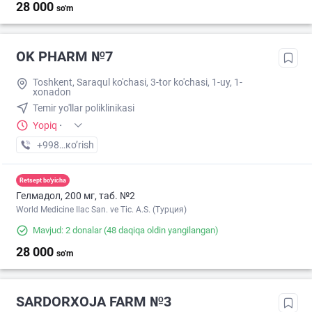
28 000
so'm
OK PHARM №7
Toshkent, Saraqul ko'chasi, 3-tor ko'chasi, 1-uy, 1-
xonadon
Temir yo'llar poliklinikasi
Yopiq
·
+998 (90) XXX-XX-XX
кo’rish
Retsept bo'yicha
Гелмадол, 200 мг, таб. №2
World Medicine Ilac San. ve Tic. A.S. (Турция)
Mavjud: 2 donalar
(48 daqiqa oldin yangilangan)
28 000
so'm
SARDORXOJA FARM №3