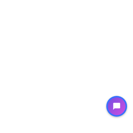
chat_bubble
На карте