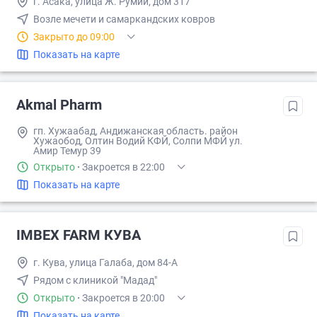
г. Асака, улица Ж. Румий, дом 317
Возле мечети и самаркандских ковров
Закрыто до 09:00
Показать на карте
Akmal Pharm
гп. Хужаабад, Андижанская область. район
Хужаобод, Олтин Водий КФЙ, Солпи МФЙ ул.
Амир Темур 39
Открыто
·
Закроется в 22:00
Показать на карте
IMBEX FARM КУВА
г. Кува, улица Галаба, дом 84-А
Рядом с клиникой "Мадад"
Открыто
·
Закроется в 20:00
Показать на карте