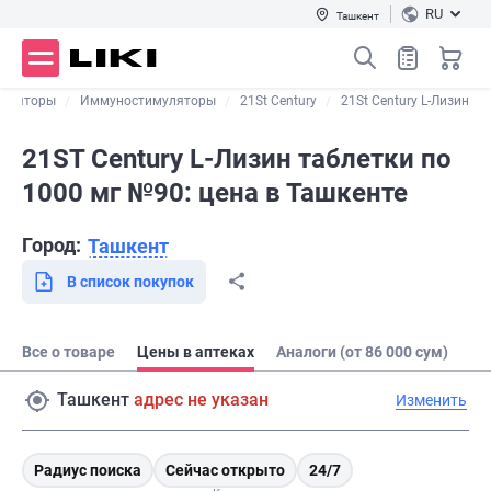
RU
Ташкент
уляторы
Иммуностимуляторы
21St Century
21St Century L-Лизин
21ST Century L-Лизин таблетки по
1000 мг №90: цена в Ташкенте
Город:
Ташкент
В список покупок
Все о товаре
Цены в аптеках
Аналоги (от 86 000 сум)
Ташкент
адрес не указан
Изменить
Радиус поиска
Сейчас открыто
24/7