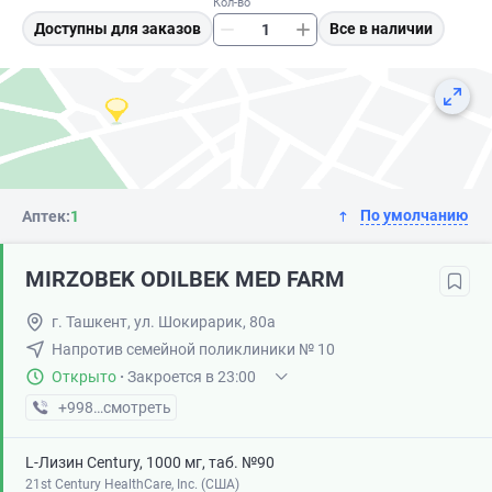
Кол-во
Доступны для заказов
Все в наличии
По умолчанию
Аптек:
1
MIRZOBEK ODILBEK MED FARM
г. Ташкент, ул. Шокирарик, 80а
Напротив семейной поликлиники № 10
Открыто
·
Закроется в 23:00
+998 (93) XXX-XX-XX
смотреть
L-Лизин Century, 1000 мг, таб. №90
21st Century HealthCare, Inc. (США)