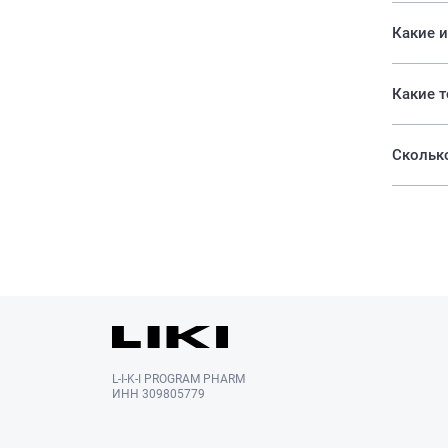
Какие и
Сколько
L-I-K-I PROGRAM PHARM
ИНН 309805779