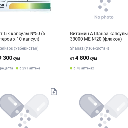
т-Lik капсулы №50 (5
Витамин А Шаназ капсулы
теров х 10 капсул)
33000 МЕ №20 (флакон)
terkaps (Узбекистан)
Shanaz (Узбекистан)
9 300
4 800
сум
от
сум
 рецепта
в 291 аптеке
в 78 аптеках