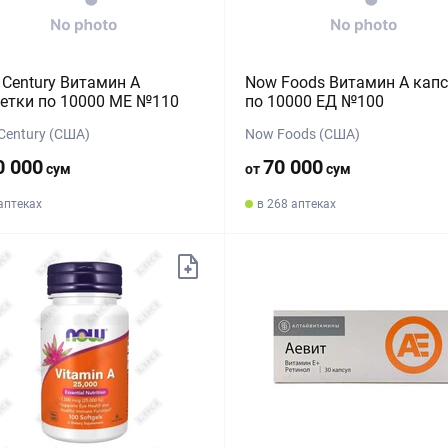
 Century Витамин А
Now Foods Витамин А кап
етки по 10000 МЕ №110
по 10000 ЕД №100
Century (США)
Now Foods (США)
0 000
70 000
сум
от
сум
 аптеках
в 268 аптеках