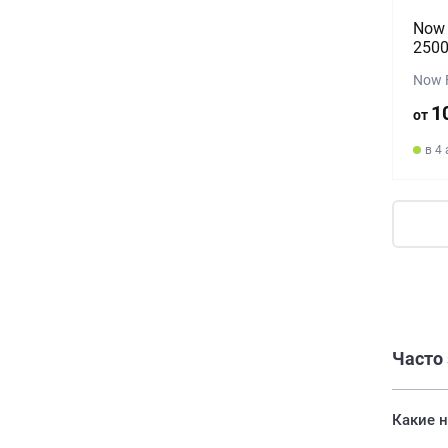
Now 
2500
Now 
1
от
в 4
Часто
Какие н