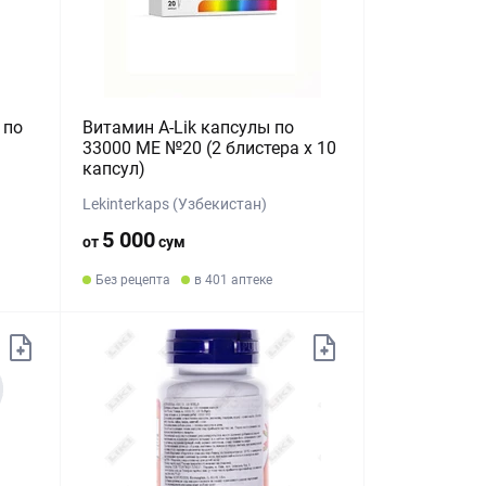
 по
Витамин А-Lik капсулы по
33000 МЕ №20 (2 блистера х 10
капсул)
Lekinterkaps (Узбекистан)
5 000
от
сум
Без рецепта
в 401 аптеке