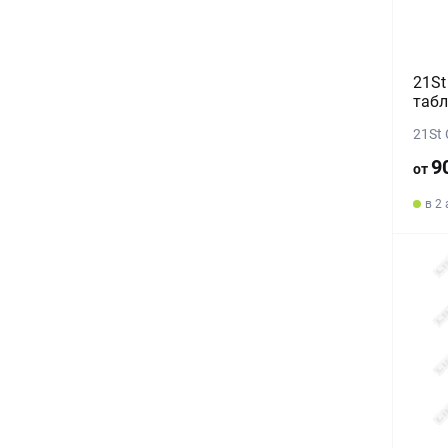
21St
табл
21St 
9
от
в 2