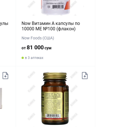
сулы
Now Витамин А капсулы по
10000 МЕ №100 (флакон)
Now Foods (США)
81 000
от
сум
в 3 аптеках