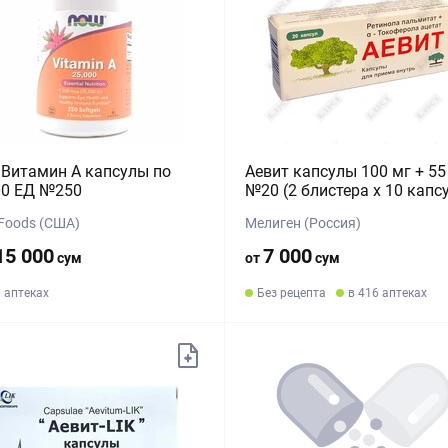
Витамин А капсулы по
Аевит капсулы 100 мг + 55
00 ЕД №250
№20 (2 блистера х 10 капс
Foods (США)
Мелиген (Россия)
15 000
7 000
сум
от
сум
9 аптеках
Без рецепта
в 416 аптеках