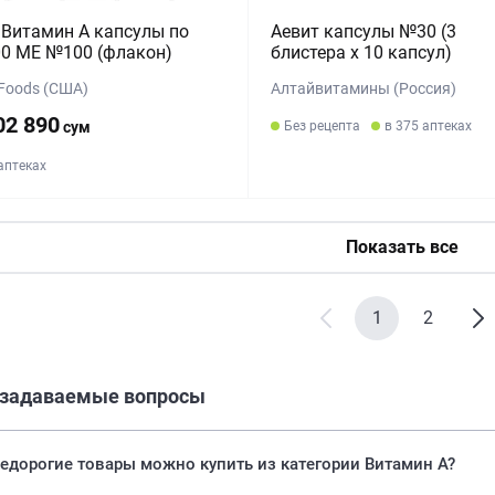
Витамин А капсулы по
Аевит капсулы №30 (3
0 МЕ №100 (флакон)
блистера х 10 капсул)
Foods (США)
Алтайвитамины (Россия)
02 890
сум
Без рецепта
в 375 аптеках
 аптеках
Показать все
1
2
 задаваемые вопросы
едорогие товары можно купить из категории Витамин А?