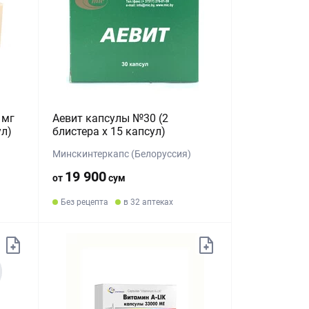
 мг
Аевит капсулы №30 (2
ул)
блистера х 15 капсул)
Минскинтеркапс (Белоруссия)
19 900
от
сум
Без рецепта
в 32 аптеках