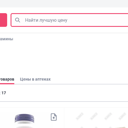
тамины
товаров
Цены в аптеках
:
17