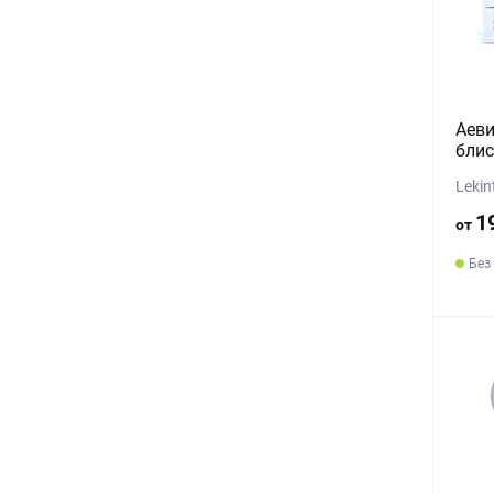
Аеви
блис
Lekin
1
от
Без