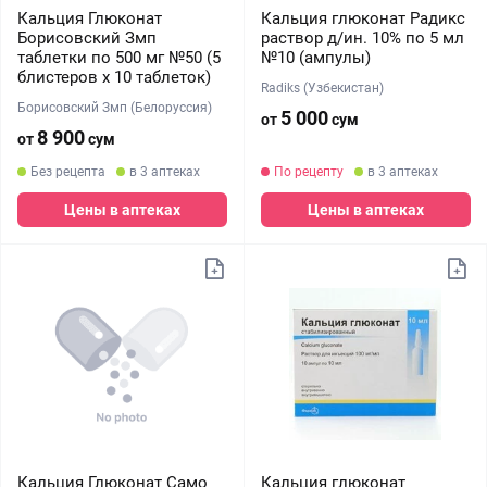
Кальция Глюконат
Кальция глюконат Радикс
Борисовский Змп
раствор д/ин. 10% по 5 мл
таблетки по 500 мг №50 (5
№10 (ампулы)
блистеров х 10 таблеток)
Radiks (Узбекистан)
Борисовский Змп (Белоруссия)
5 000
от
сум
8 900
от
сум
Без рецепта
в 3 аптеках
По рецепту
в 3 аптеках
Цены в аптеках
Цены в аптеках
Кальция Глюконат Само
Кальция глюконат