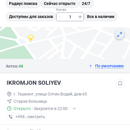
Радиус поиска
Сейчас открыто
24/7
Кол-во
Доступны для заказов
Все в наличии
По умолчанию
Аптек:
48
IKROMJON SOLIYEV
г. Ташкент, улица Олтин Водий, дом 65
Старая больница
Открыто
·
Закроется в 22:00
+998 (99) XXX-XX-XX
смотреть