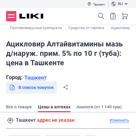
RU
Ташкент
ва
Противовирусные препараты
Средства от герпеса
Ацикловир
Ацикловир Алтайвитамины мазь
д/наруж. прим. 5% по 10 г (туба):
цена в Ташкенте
Город:
Ташкент
В список покупок
Все о товаре
Цены в аптеках
Аналоги (от 1 140 сум)
Ташкент
адрес не указан
Изменить