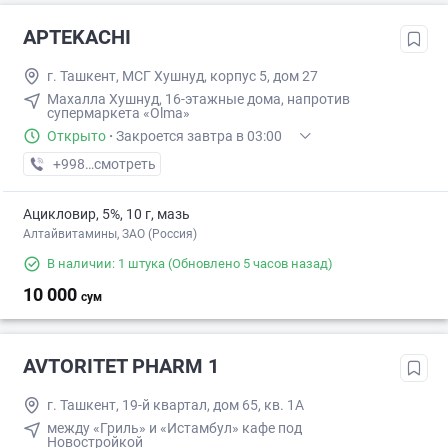
APTEKACHI
г. Ташкент, МСГ Хушнуд, корпус 5, дом 27
Махалла Хушнуд, 16-этажные дома, напротив
супермаркета «Olma»
Открыто
·
Закроется завтра в 03:00
+998 (70) XXX-XX-XX
смотреть
Ацикловир, 5%, 10 г, мазь
Алтайвитамины, ЗАО (Россия)
В наличии: 1 штука
(Обновлено 5 часов назад)
10 000
сум
AVTORITET PHARM 1
г. Ташкент, 19-й квартал, дом 65, кв. 1А
между «Гриль» и «Истамбул» кафе под
Новостройкой