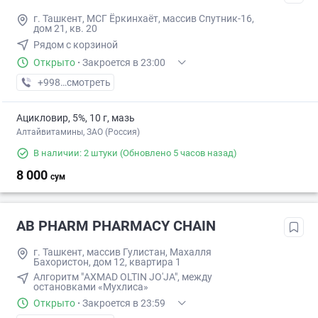
г. Ташкент, МСГ Ёркинхаёт, массив Спутник-16,
дом 21, кв. 20
Рядом с корзиной
Открыто
·
Закроется в 23:00
+998 (79) XXX-XX-XX
смотреть
Ацикловир, 5%, 10 г, мазь
Алтайвитамины, ЗАО (Россия)
В наличии: 2 штуки
(Обновлено 5 часов назад)
8 000
сум
AB PHARM PHARMACY CHAIN
г. Ташкент, массив Гулистан, Махалля
Бахористон, дом 12, квартира 1
Алгоритм "AXMAD OLTIN JO'JA", между
остановками «Мухлиса»
Открыто
·
Закроется в 23:59