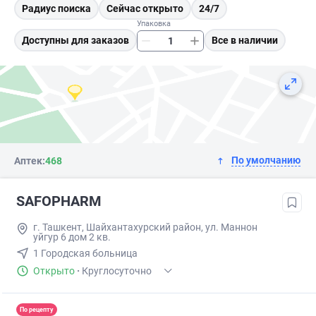
Радиус поиска
Сейчас открыто
24/7
Упаковка
Доступны для заказов
Все в наличии
По умолчанию
Аптек:
468
SAFOPHARM
г. Ташкент, Шайхантахурский район, ул. Маннон
уйгур 6 дом 2 кв.
1 Городская больница
Открыто
·
Круглосуточно
По рецепту