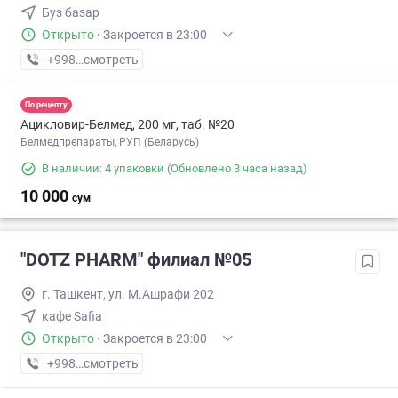
Буз базар
Открыто
·
Закроется в 23:00
+998 (55) XXX-XX-XX
смотреть
По рецепту
Ацикловир-Белмед, 200 мг, таб. №20
Белмедпрепараты, РУП (Беларусь)
В наличии: 4 упаковки
(Обновлено 3 часа назад)
10 000
сум
"DOTZ PHARM" филиал №05
г. Ташкент, ул. М.Ашрафи 202
кафе Safia
Открыто
·
Закроется в 23:00
+998 (77) XXX-XX-XX
смотреть