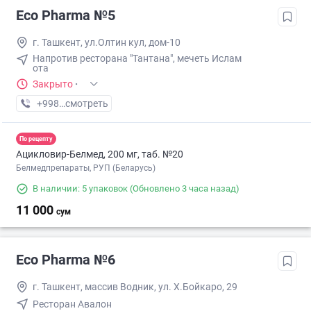
Eco Pharma №5
г. Ташкент, ул.Олтин кул, дом-10
Напротив ресторана "Тантана", мечеть Ислам
ота
Закрыто
·
+998 (55) XXX-XX-XX
смотреть
По рецепту
Ацикловир-Белмед, 200 мг, таб. №20
Белмедпрепараты, РУП (Беларусь)
В наличии: 5 упаковок
(Обновлено 3 часа назад)
11 000
сум
Eco Pharma №6
г. Ташкент, массив Водник, ул. Х.Бойкаро, 29
Ресторан Авалон