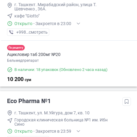
г. Ташкент. Мирабадский район, улица Т.
Шевченко , 36А.
кафе "Giotto"
Открыто
·
Закроется в 23:00
+998 (99) XXX-XX-XX
смотреть
По рецепту
Ацикловир таб 200мг №20
Бельмедпрепарат
В наличии: 18 упаковок
(Обновлено 2 часа назад)
10 200
сум
Eco Pharma №1
г. Ташкент, ул. М.Уйгура, дом 7, кв. 10
Городская клиническая больница №1 им. Ибн
Сино
Открыто
·
Закроется в 23:59