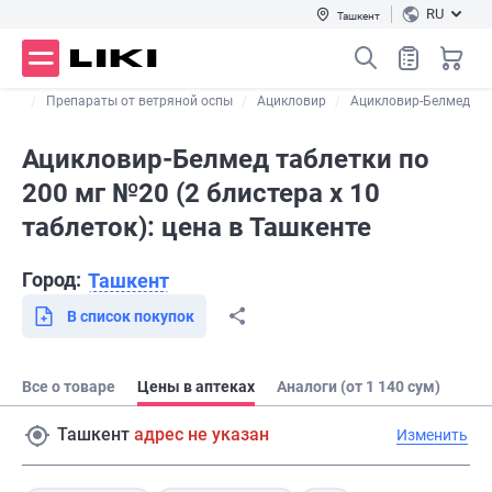
RU
Ташкент
песа
Препараты от ветряной оспы
Ацикловир
Ацикловир-Белмед
Ацикловир-Белмед таблетки по
200 мг №20 (2 блистера х 10
таблеток): цена в Ташкенте
Город:
Ташкент
В список покупок
Все о товаре
Цены в аптеках
Аналоги (от 1 140 сум)
Ташкент
адрес не указан
Изменить