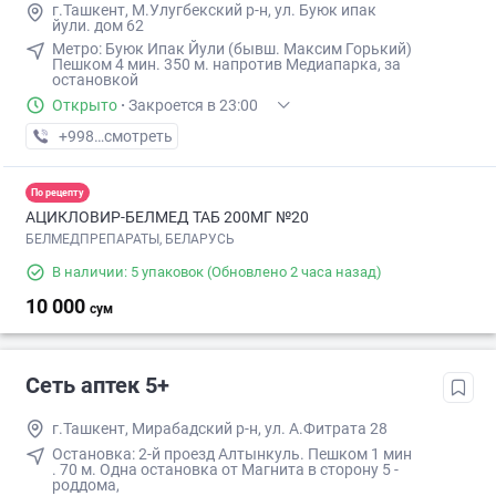
г.Ташкент, М.Улугбекский р-н, ул. Буюк ипак
йули. дом 62
Метро: Буюк Ипак Йули (бывш. Максим Горький)
Пешком ​4 мин. ​350 м. напротив Медиапарка, за
остановкой
Открыто
·
Закроется в 23:00
+998 (90) XXX-XX-XX
смотреть
По рецепту
АЦИКЛОВИР-БЕЛМЕД ТАБ 200МГ №20
БЕЛМЕДПРЕПАРАТЫ, БЕЛАРУСЬ
В наличии: 5 упаковок
(Обновлено 2 часа назад)
10 000
сум
Сеть аптек 5+
г.Ташкент, Мирабадский р-н, ул. А.Фитрата 28
Остановка: 2-й проезд Алтынкуль. П​ешком 1 мин​
. 70 м. Одна остановка от Магнита в сторону 5 -
роддома,