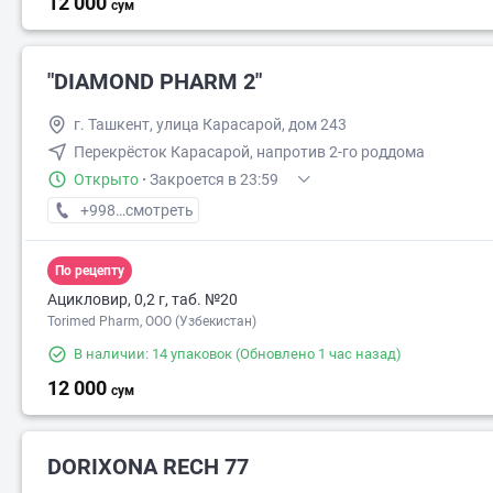
12 000
сум
"DIAMOND PHARM 2"
г. Ташкент, улица Карасарой, дом 243
Перекрёсток Карасарой, напротив 2-го роддома
Открыто
·
Закроется в 23:59
+998 (95) XXX-XX-XX
смотреть
По рецепту
Ацикловир, 0,2 г, таб. №20
Torimed Pharm, OOO (Узбекистан)
В наличии: 14 упаковок
(Обновлено 1 час назад)
12 000
сум
DORIXONA RECH 77