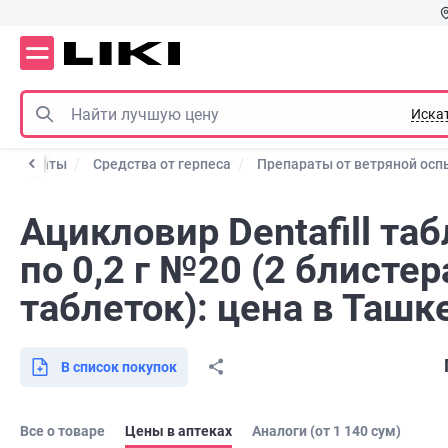
Иска
препараты
Средства от герпеса
Препараты от ветряной осп
Ацикловир Dentafill та
по 0,2 г №20 (2 блистер
таблеток): цена в Ташк
В список покупок
Все о товаре
Цены в аптеках
Аналоги (от 1 140 сум)