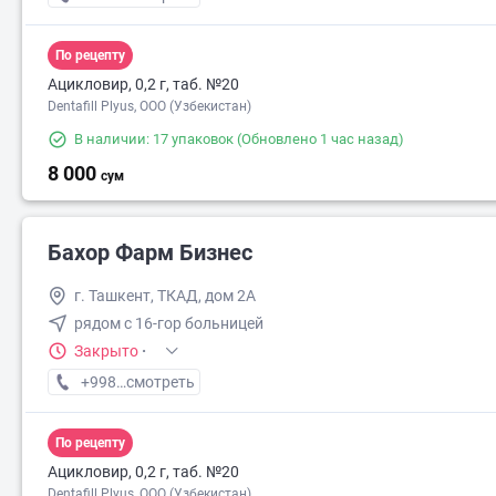
По рецепту
Ацикловир, 0,2 г, таб. №20
Dentafill Plyus, ООО (Узбекистан)
В наличии: 17 упаковок
(Обновлено 1 час назад)
8 000
сум
Бахор Фарм Бизнес
г. Ташкент, ТКАД, дом 2А
рядом с 16-гор больницей
Закрыто
·
+998 (94) XXX-XX-XX
смотреть
По рецепту
Ацикловир, 0,2 г, таб. №20
Dentafill Plyus, ООО (Узбекистан)