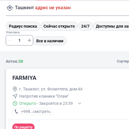
Ташкент
адрес не указан
Радиус поиска
Сейчас открыто
24/7
Доступны для за
Упаковка
Все в наличии
Аптек:
38
Сортир
FARMIYA
г. Ташкент, ул. Фозилтепа, дом 4А
Напротив клиники "Олам"
Открыто
·
Закроется в 23:59
+998 (95) XXX-XX-XX
смотреть
По рецепту