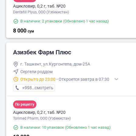
Ацикловир, 0,2 г, таб. №20
Dentafill Plyus, ООО (Узбекистан)
В наличии: 2 упаковки
(Обновлено 1 час назад)
8 000
сум
Азизбек Фарм Плюс
г. Ташкент, ул.Кургонтепа, дом-25А
Сергели роддом
Открыто до 23:00
·
Откроется завтра в 07:30
+998 (94) XXX-XX-XX
смотреть
По рецепту
Ацикловир, 0,2 г, таб. №20
Torimed Pharm, OOO (Узбекистан)
В наличии: 10 упаковок
(Обновлено 1 час назад)