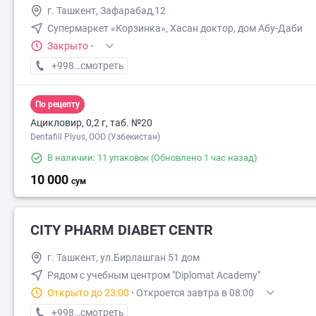
г. Ташкент, Зафарабад,12
Супермаркет «Корзинка», Хасан доктор, дом Абу-Даби
Закрыто
·
+998 (99) XXX-XX-XX
смотреть
По рецепту
Ацикловир, 0,2 г, таб. №20
Dentafill Plyus, ООО (Узбекистан)
В наличии: 11 упаковок
(Обновлено 1 час назад)
10 000
сум
CITY PHARM DIABET CENTR
г. Ташкент, ул.Бирлашган 51 дом
Рядом с учебным центром "Diplomat Academy"
Открыто до 23:00
·
Откроется завтра в 08:00
+998 (98) XXX-XX-XX
смотреть