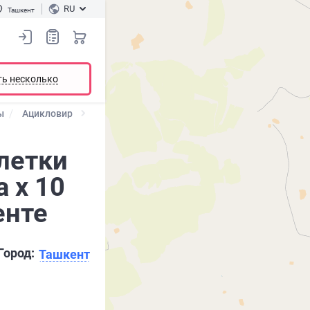
RU
Ташкент
ть несколько
ы
Ацикловир
блетки
а х 10
енте
Город:
Ташкент