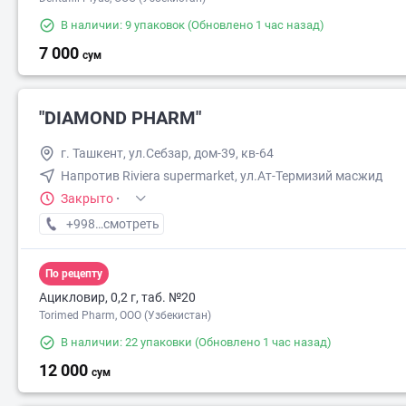
В наличии: 9 упаковок
(Обновлено 1 час назад)
7 000
сум
"DIAMOND PHARM"
г. Ташкент, ул.Себзар, дом-39, кв-64
Напротив Riviera supermarket, ул.Ат-Термизий масжид
Закрыто
·
+998 (95) XXX-XX-XX
смотреть
По рецепту
Ацикловир, 0,2 г, таб. №20
Torimed Pharm, OOO (Узбекистан)
В наличии: 22 упаковки
(Обновлено 1 час назад)
12 000
сум