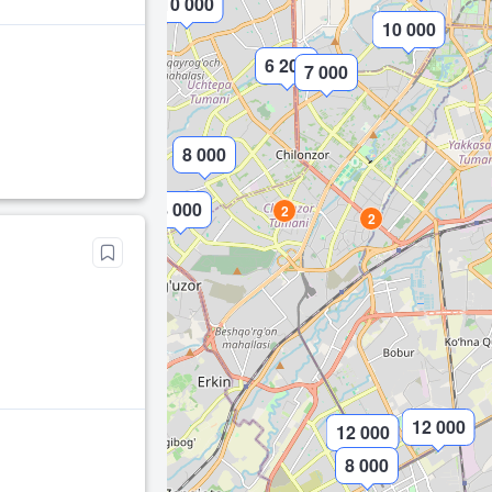
10 000
7 264
10 000
6 200
7 000
8 000
8 000
2
2
12 000
12 000
8 000