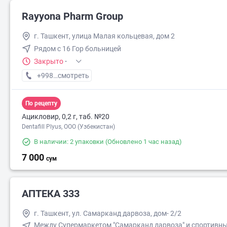
Rayyona Pharm Group
г. Ташкент, улица Малая кольцевая, дом 2
Рядом с 16 Гор больницей
Закрыто
·
+998 (94) XXX-XX-XX
смотреть
По рецепту
Ацикловир, 0,2 г, таб. №20
Dentafill Plyus, ООО (Узбекистан)
В наличии: 2 упаковки
(Обновлено 1 час назад)
7 000
8 000
сум
АПТЕКА 333
г. Ташкент, ул. Самарканд дарвоза, дом- 2/2
Между Супермаркетом "Самарканд дарвоза" и спортивн