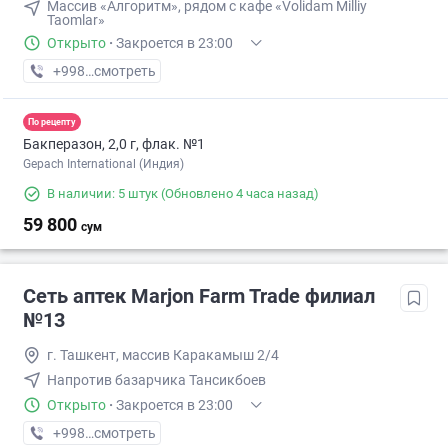
Массив «Алгоритм», рядом с кафе «Volidam Milliy
Taomlar»
Открыто
·
Закроется в 23:00
+998 (99) XXX-XX-XX
смотреть
По рецепту
Бакперазон, 2,0 г, флак. №1
Gepach International (Индия)
В наличии: 5 штук
(Обновлено 4 часа назад)
59 800
сум
Сеть аптек Marjon Farm Trade филиал
№13
г. Ташкент, массив Каракамыш 2/4
Напротив базарчика Тансикбоев
Открыто
·
Закроется в 23:00
+998 (77) XXX-XX-XX
смотреть