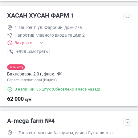
ХАСАН ХУСАН ФАРМ 1
г. Ташкент, ул. Фаробий, дом- 27а
Напротив главного входа ташми 2
Закрыто
·
+998 (71) XXX-XX-XX
смотреть
По рецепту
Бакперазон, 2,0 г, флак. №1
Gepach International (Индия)
В наличии: 36 штук
(Обновлено 4 часа назад)
62 000
сум
A-mega farm №4
г. Ташкент, массив Алгоритм, улица Сугалли-ота