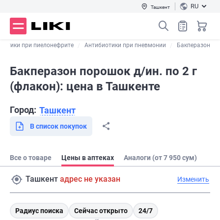
RU
Ташкент
иотики при пиелонефрите
Антибиотики при пневмонии
Бакперазон
Бакперазон порошок д/ин. по 2 г
(флакон): цена в Ташкенте
Город:
Ташкент
В список покупок
Все о товаре
Цены в аптеках
Аналоги (от 7 950 сум)
Ташкент
адрес не указан
Изменить
Радиус поиска
Сейчас открыто
24/7