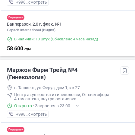
+998 (99) XXX-XX-XX
смотреть
По рецепту
Бакперазон, 2,0 г, флак. №1
Gepach International (Индия)
В наличии: 10 штук
(Обновлено 4 часа назад)
58 600
сум
Маржон Фарм Трейд №4
(Гинекология)
г. Ташкент, ул.Феруз, дом 1, кв 27
Центр акушерства и гинекологии, От светофора
4 тая аптека, внутри остановки
Открыто
·
Закроется в 23:00
+998 (77) XXX-XX-XX
смотреть
По рецепту