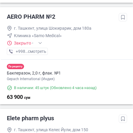
AERO PHARM №2
г. Ташкент, улица Шокирарик, дом 180a
Клиника «Samo Medical»
Закрыто
·
+998 (70) XXX-XX-XX
смотреть
По рецепту
Бакперазон, 2,0 г, флак. №1
Gepach International (Индия)
В наличии: 45 штук
(Обновлено 4 часа назад)
63 900
сум
Elete pharm plyus
г. Ташкент, улица Келес Йули, дом 150