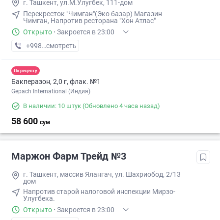
г. Ташкент, ул.М.Улугбек, 111-дом
Перекресток "Чимган"(Эко базар) Магазин
Чимган, Напротив ресторана "Хон Атлас"
Открыто
·
Закроется в 23:00
+998 (99) XXX-XX-XX
смотреть
По рецепту
Бакперазон, 2,0 г, флак. №1
Gepach International (Индия)
В наличии: 10 штук
(Обновлено 4 часа назад)
58 600
сум
Маржон Фарм Трейд №3
г. Ташкент, массив Ялангач, ул. Шахриобод, 2/13
дом
Напротив старой налоговой инспекции Мирзо-
Улугбека.
Открыто
·
Закроется в 23:00