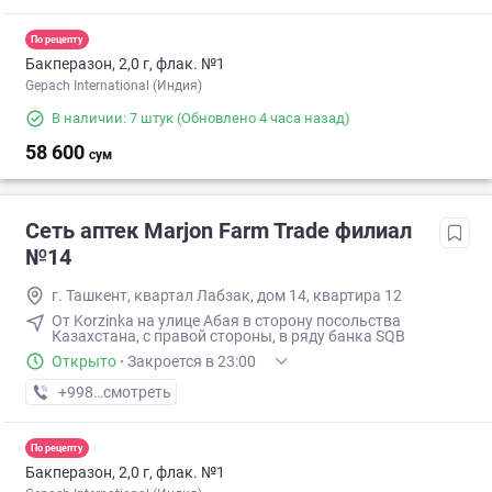
По рецепту
Бакперазон, 2,0 г, флак. №1
Gepach International (Индия)
В наличии: 7 штук
(Обновлено 4 часа назад)
58 600
сум
Сеть аптек Marjon Farm Trade филиал
№14
г. Ташкент, квартал Лабзак, дом 14, квартира 12
От Korzinka на улице Абая в сторону посольства
Казахстана, с правой стороны, в ряду банка SQB
Открыто
·
Закроется в 23:00
+998 (77) XXX-XX-XX
смотреть
По рецепту
Бакперазон, 2,0 г, флак. №1