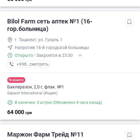
Bilol Farm сеть аптек №1 (16-
гор.больница)
г. Ташкент, ул. Гузаль 1
Напротив 16-й городской больницы
Открыто
·
Закроется в 23:30
+998 (90) XXX-XX-XX
смотреть
По рецепту
Бакперазон, 2,0 г, флак. №1
Gepach International (Индия)
В наличии: 3 штуки
(Обновлено 4 часа назад)
64 000
сум
Маржон Фарм Трейд №11