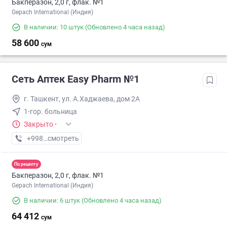
Бакперазон, 2,0 г, флак. №1
Gepach International (Индия)
В наличии: 10 штук
(Обновлено 4 часа назад)
58 600
сум
Сеть Аптек Easy Pharm №1
г. Ташкент, ул. А.Хаджаева, дом 2А
1-гор. больница
Закрыто
·
+998 (94) XXX-XX-XX
смотреть
По рецепту
Бакперазон, 2,0 г, флак. №1
Gepach International (Индия)
В наличии: 6 штук
(Обновлено 4 часа назад)
64 412
сум