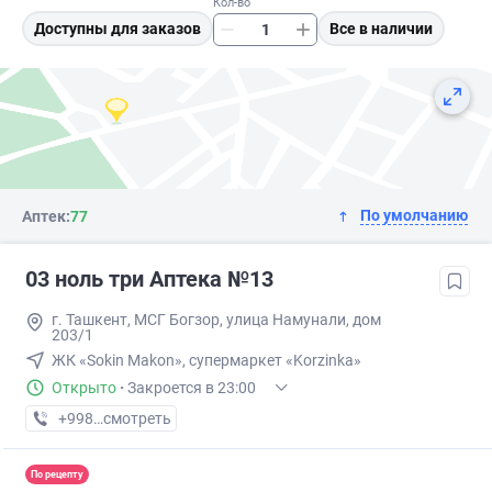
Кол-во
Доступны для заказов
Все в наличии
По умолчанию
Аптек:
77
03 ноль три Аптека №13
г. Ташкент, МСГ Богзор, улица Намунали, дом
203/1
ЖК «Sokin Makon», супермаркет «Korzinka»
Открыто
·
Закроется в 23:00
+998 (77) XXX-XX-XX
смотреть
По рецепту