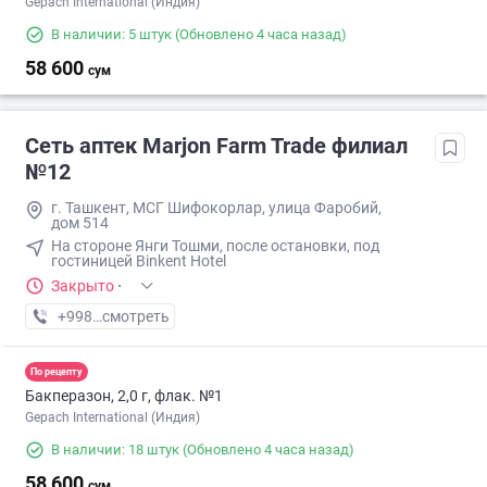
Gepach International (Индия)
В наличии: 5 штук
(Обновлено 4 часа назад)
58 600
сум
Сеть аптек Marjon Farm Trade филиал
№12
г. Ташкент, МСГ Шифокорлар, улица Фаробий,
дом 514
На стороне Янги Тошми, после остановки, под
гостиницей Binkent Hotel
Закрыто
·
+998 (77) XXX-XX-XX
смотреть
По рецепту
Бакперазон, 2,0 г, флак. №1
Gepach International (Индия)
В наличии: 18 штук
(Обновлено 4 часа назад)
58 600
сум