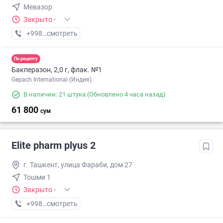
Мевазор
Закрыто
·
+998 (77) XXX-XX-XX
смотреть
По рецепту
Бакперазон, 2,0 г, флак. №1
Gepach International (Индия)
В наличии: 21 штука
(Обновлено 4 часа назад)
61 800
сум
Elite pharm plyus 2
г. Ташкент, улица Фараби, дом 27
Тошми 1
Закрыто
·
+998 (77) XXX-XX-XX
смотреть