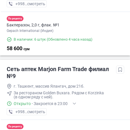
+998 (90) XXX-XX-XX
смотреть
По рецепту
Бакперазон, 2,0 г, флак. №1
Gepach International (Индия)
В наличии: 6 штук
(Обновлено 4 часа назад)
58 600
сум
Сеть аптек Marjon Farm Trade филиал
№9
г. Ташкент, массив Ялангач, дом 21б.
За рестораном Golden Buxara. Рядом с Korzinka
(в одном ряду с ней).
Открыто
·
Закроется в 23:00
+998 (70) XXX-XX-XX
смотреть
По рецепту