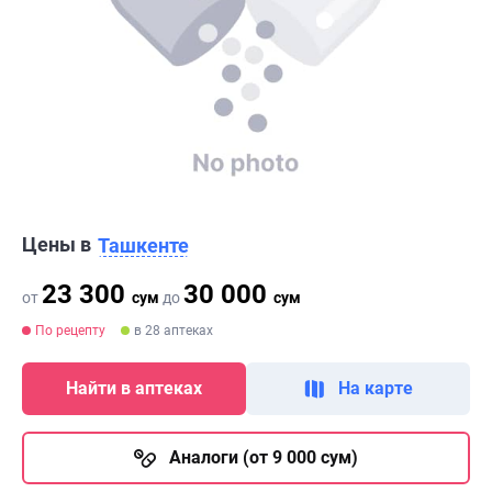
Цены в
Ташкенте
23 300
30 000
от
сум
до
сум
По рецепту
в 28 аптеках
Найти в аптеках
На карте
Аналоги (от 9 000 сум)