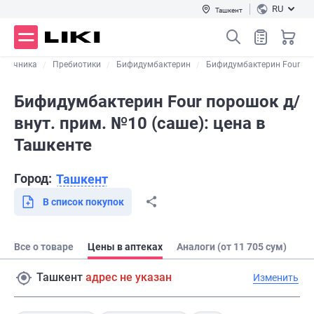
RU
Ташкент
ишечника
Пребиотики
Бифидумбактерин
Бифидумбактерин Four
Бифидумбактерин Four порошок д/
внут. прим. №10 (саше): цена в
Ташкенте
Город:
Ташкент
В список покупок
Все о товаре
Цены в аптеках
Аналоги (от 11 705 сум)
Ташкент
адрес не указан
Изменить