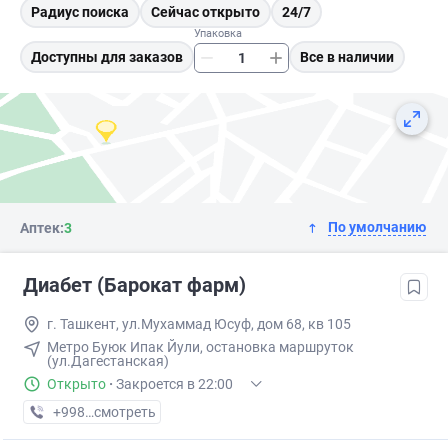
Радиус поиска
Сейчас открыто
24/7
Упаковка
Доступны для заказов
Все в наличии
По умолчанию
Аптек:
3
Диабет (Барокат фарм)
г. Ташкент, ул.Мухаммад Юсуф, дом 68, кв 105
Метро Буюк Ипак Йули, остановка маршруток
(ул.Дагестанская)
Открыто
·
Закроется в 22:00
+998 (97) XXX-XX-XX
смотреть