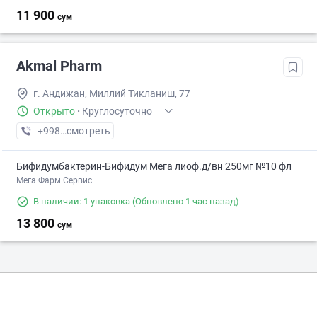
11 900
сум
Akmal Pharm
г. Андижан, Миллий Тикланиш, 77
Открыто
·
Круглосуточно
+998 (91) XXX-XX-XX
смотреть
Бифидумбактерин-Бифидум Мега лиоф.д/вн 250мг №10 фл
Мега Фарм Сервис
В наличии: 1 упаковка
(Обновлено 1 час назад)
13 800
сум