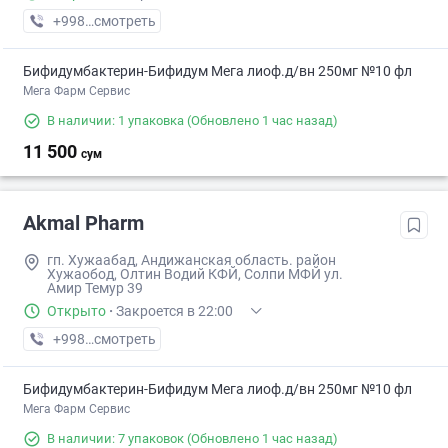
+998 (91) XXX-XX-XX
смотреть
Бифидумбактерин-Бифидум Мега лиоф.д/вн 250мг №10 фл
Мега Фарм Сервис
В наличии: 1 упаковка
(Обновлено 1 час назад)
11 500
сум
Akmal Pharm
гп. Хужаабад, Андижанская область. район
Хужаобод, Олтин Водий КФЙ, Солпи МФЙ ул.
Амир Темур 39
Открыто
·
Закроется в 22:00
+998 (90) XXX-XX-XX
смотреть
Бифидумбактерин-Бифидум Мега лиоф.д/вн 250мг №10 фл
Мега Фарм Сервис
В наличии: 7 упаковок
(Обновлено 1 час назад)