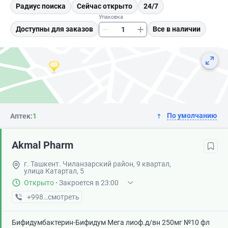
Радиус поиска
Сейчас открыто
24/7
Упаковка
Доступны для заказов
Все в наличии
По умолчанию
Аптек:
1
Akmal Pharm
г. Ташкент. Чиланзарский район, 9 квартал,
улица Катартал, 5
Открыто
·
Закроется в 23:00
+998 (99) XXX-XX-XX
смотреть
Бифидумбактерин-Бифидум Мега лиоф.д/вн 250мг №10 фл