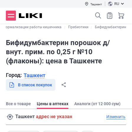
RU
Ташкент
ля нормализации работы кишечника
Пребиотики
Бифидумбактерин
Бифидумбактерин порошок д/
внут. прим. по 0,25 г №10
(флаконы): цена в Ташкенте
Город:
Ташкент
В список покупок
Все о товаре
Цены в аптеках
Аналоги (от 12 000 сум)
Ташкент
адрес не указан
Изменить