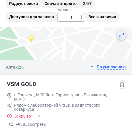
Радиус поиска
Сейчас открыто
24/7
Упаковка
Доступны для заказов
Все в наличии
По умолчанию
Аптек:
25
VSM GOLD
г. Ташкент, МСГ Янги-Тарнов, улица Богишамол,
дом 8
Рядом с лабораторией Vitrus, в ряду старого
нотариуса
Закрыто
·
+998 (94) XXX-XX-XX
смотреть