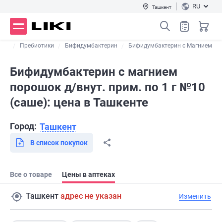
RU
Ташкент
ика
Пребиотики
Бифидумбактерин
Бифидумбактерин с Магнием
Бифидумбактерин с магнием
порошок д/внут. прим. по 1 г №10
(саше): цена в Ташкенте
Город:
Ташкент
В список покупок
Все о товаре
Цены в аптеках
Ташкент
адрес не указан
Изменить