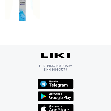
L-I-K-I PROGRAM PHARM
ИНН 309805779