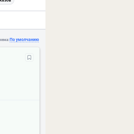
казов
По умолчанию
овка: