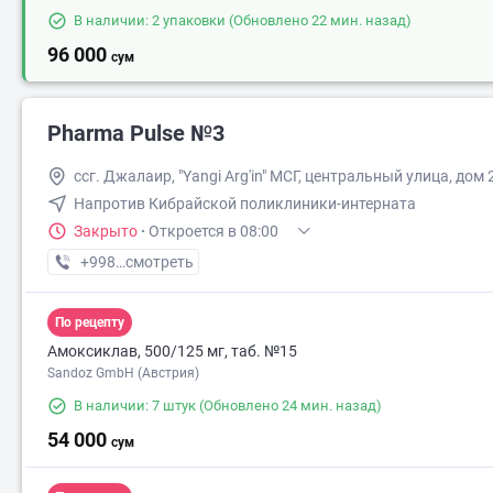
В наличии: 2 упаковки
(Обновлено 22 мин. назад)
96 000
сум
Pharma Pulse №3
ссг. Джалаир, "Yangi Arg'in" МСГ, центральный улица, дом 
Напротив Кибрайской поликлиники-интерната
Закрыто
·
Откроется в 08:00
+998 (91) XXX-XX-XX
смотреть
По рецепту
Амоксиклав, 500/125 мг, таб. №15
Sandoz GmbH (Австрия)
В наличии: 7 штук
(Обновлено 24 мин. назад)
54 000
сум