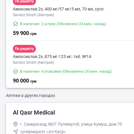
По рецепту
Амоксиклав 2х, 400 мг/57 мг/5 мл, 70 мл, сусп.
Sandoz GmbH (Австрия)
В наличии: 2 штуки
(Обновлено 24 мин. назад)
59 900
сум
По рецепту
Амоксиклав 2х, 875 мг-125 мг, таб. №14
Sandoz GmbH (Австрия)
В наличии: 4 упаковки
(Обновлено 24 мин. назад)
90 000
сум
Аптеки в других городах
Al Qasr Medical
г. Самарканд, МСГ Пулимугоб, улица Кумуш, дом 70
супермаркет «Ал Каср»