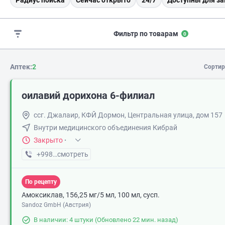
Радиус поиска
Сейчас открыто
24/7
Доступны для за
Фильтр по товарам
0
Аптек:
2
Сортир
оилавий дорихона 6-филиал
ссг. Джалаир, КФЙ Дормон, Центральная улица, дом 157
Внутри медицинского объединения Кибрай
Закрыто
·
+998 (87) XXX-XX-XX
смотреть
По рецепту
Амоксиклав, 156,25 мг/5 мл, 100 мл, сусп.
Sandoz GmbH (Австрия)
В наличии: 4 штуки
(Обновлено 22 мин. назад)