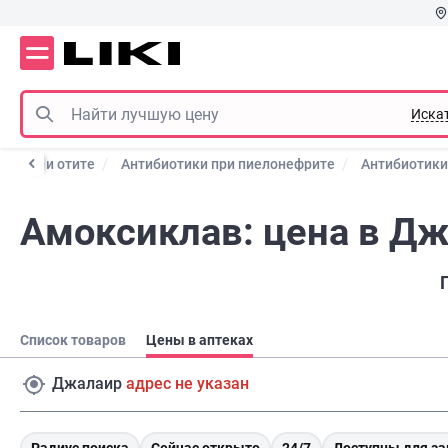
Иска
ики при отите
Антибиотики при пиелонефрите
Антибиотики
Амоксиклав: цена в Д
Список товаров
Цены в аптеках
Джалаир
адрес не указан