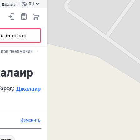
RU
Джалаир
ть несколько
 при пневмонии
жалаир
Город:
Джалаир
Изменить