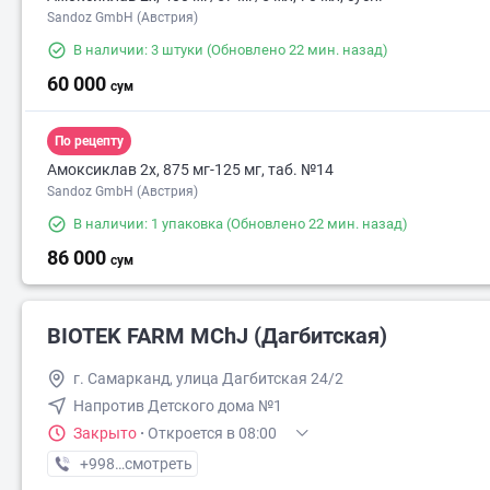
Sandoz GmbH (Австрия)
В наличии: 3 штуки
(Обновлено 22 мин. назад)
60 000
сум
По рецепту
Амоксиклав 2х, 875 мг-125 мг, таб. №14
Sandoz GmbH (Австрия)
В наличии: 1 упаковка
(Обновлено 22 мин. назад)
86 000
сум
BIOTEK FARM MChJ (Дагбитская)
г. Самарканд, улица Дагбитская 24/2
Напротив Детского дома №1
Закрыто
·
Откроется в 08:00
+998 (90) XXX-XX-XX
смотреть