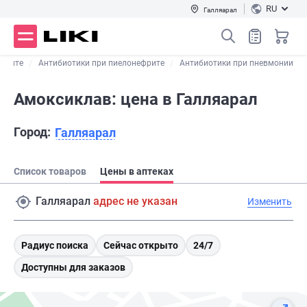
RU
Галляарал
 отите
Антибиотики при пиелонефрите
Антибиотики при пневмонии
Амоксиклав: цена в Галляарал
Город:
Галляарал
Список товаров
Цены в аптеках
Галляарал
адрес не указан
Изменить
Радиус поиска
Сейчас открыто
24/7
Доступны для заказов