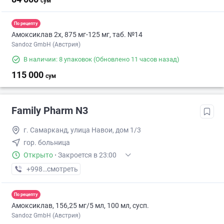
сум
По рецепту
Амоксиклав 2х, 875 мг-125 мг, таб. №14
Sandoz GmbH (Австрия)
В наличии: 8 упаковок
(Обновлено 11 часов назад)
115 000
сум
Family Pharm N3
г. Самарканд, улица Навои, дом 1/3
гор. больница
Открыто
·
Закроется в 23:00
+998 (95) XXX-XX-XX
смотреть
По рецепту
Амоксиклав, 156,25 мг/5 мл, 100 мл, сусп.
Sandoz GmbH (Австрия)