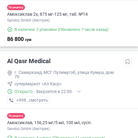
По рецепту
Амоксиклав 2х, 875 мг-125 мг, таб. №14
Sandoz GmbH (Австрия)
В наличии: 2 упаковки
(Обновлено 7 часов назад)
86 800
сум
Al Qasr Medical
г. Самарканд, МСГ Пулимугоб, улица Кумуш, дом
70
супермаркет «Ал Каср»
Открыто
·
Закроется в 22:00
+998 (95) XXX-XX-XX
смотреть
По рецепту
Амоксиклав, 156,25 мг/5 мл, 100 мл, сусп.
Sandoz GmbH (Австрия)
В наличии: 4 штуки
(Обновлено 11 часов назад)