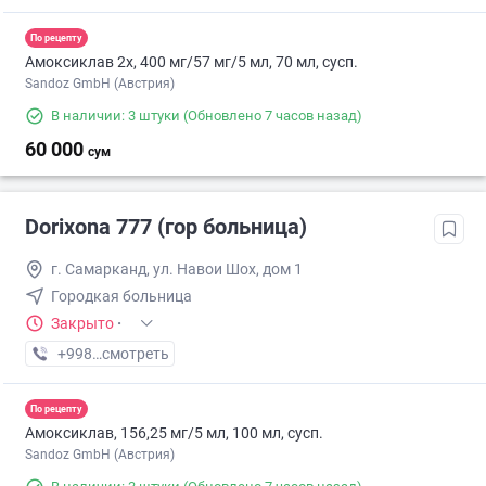
По рецепту
Амоксиклав 2х, 400 мг/57 мг/5 мл, 70 мл, сусп.
Sandoz GmbH (Австрия)
В наличии: 3 штуки
(Обновлено 7 часов назад)
60 000
сум
Dorixona 777 (гор больница)
г. Самарканд, ул. Навои Шох, дом 1
Городкая больница
Закрыто
·
+998 (99) XXX-XX-XX
смотреть
По рецепту
Амоксиклав, 156,25 мг/5 мл, 100 мл, сусп.
Sandoz GmbH (Австрия)