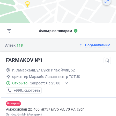
Фильтр по товарам
0
По умолчанию
Аптек:
118
FARMAKOV №1
г. Самарканд, ул Буюк Ипак Йули, 52
ориентир Мархабо Лаваш, центр TOTUS
Открыто
·
Закроется в 23:00
+998 (95) XXX-XX-XX
смотреть
По рецепту
Амоксиклав 2х, 400 мг/57 мг/5 мл, 70 мл, сусп.
Sandoz GmbH (Австрия)