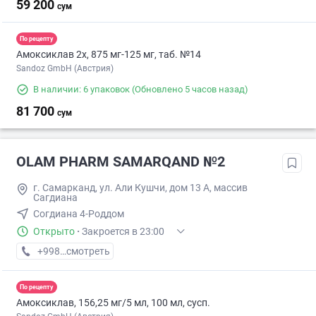
59 200
сум
По рецепту
Амоксиклав 2х, 875 мг-125 мг, таб. №14
Sandoz GmbH (Австрия)
В наличии: 6 упаковок
(Обновлено 5 часов назад)
81 700
сум
OLAM PHARM SAMARQAND №2
г. Самарканд, ул. Али Кушчи, дом 13 А, массив
Сагдиана
Согдиана 4-Роддом
Открыто
·
Закроется в 23:00
+998 (95) XXX-XX-XX
смотреть
По рецепту
Амоксиклав, 156,25 мг/5 мл, 100 мл, сусп.