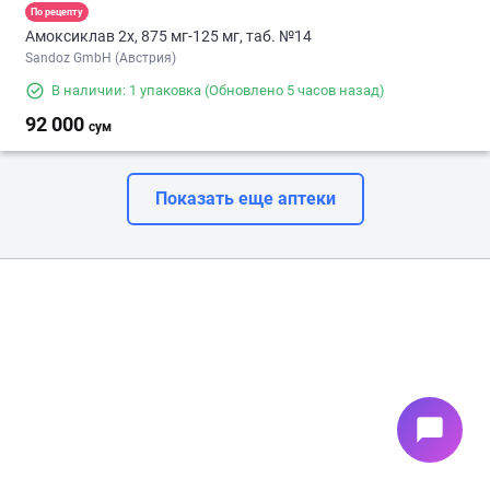
По рецепту
Амоксиклав 2х, 875 мг-125 мг, таб. №14
Sandoz GmbH (Австрия)
В наличии: 1 упаковка
(Обновлено 5 часов назад)
92 000
сум
Показать еще аптеки
chat_bubble