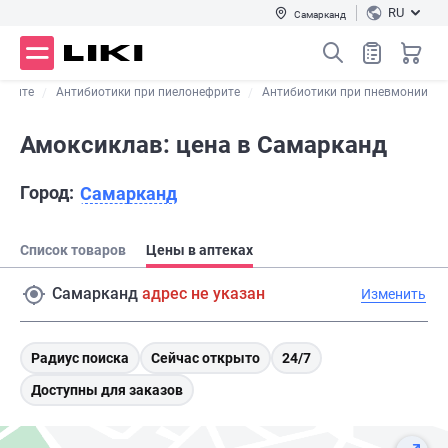
RU
Самарканд
 отите
Антибиотики при пиелонефрите
Антибиотики при пневмонии
Амоксиклав: цена в Самарканд
Город:
Самарканд
Список товаров
Цены в аптеках
Самарканд
адрес не указан
Изменить
Радиус поиска
Сейчас открыто
24/7
Доступны для заказов