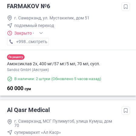
FARMAKOV №6
г. Самарканд, ул. Мустакилик, дом 51
подземный переход
Закрыто
·
+998 (95) XXX-XX-XX
смотреть
По рецепту
Амоксиклав 2х, 400 мг/57 мг/5 мл, 70 мл, сусп.
Sandoz GmbH (Австрия)
В наличии: 2 штуки
(Обновлено 5 часов назад)
60 000
сум
Al Qasr Medical
г. Самарканд, МСГ Пулимугоб, улица Кумуш, дом
70
супермаркет «Ал Каср»