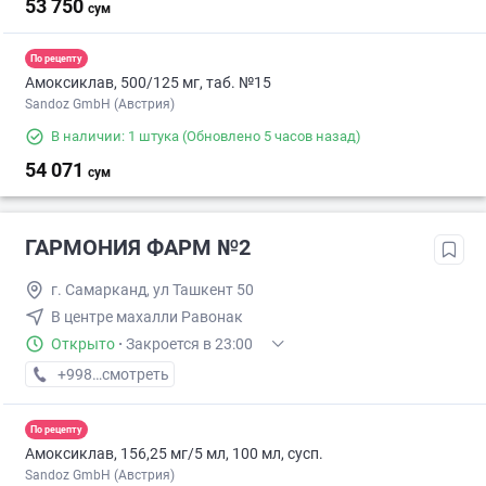
53 750
сум
По рецепту
Амоксиклав, 500/125 мг, таб. №15
Sandoz GmbH (Австрия)
В наличии: 1 штука
(Обновлено 5 часов назад)
54 071
сум
ГАРМОНИЯ ФАРМ №2
г. Самарканд, ул Ташкент 50
В центре махалли Равонак
Открыто
·
Закроется в 23:00
+998 (95) XXX-XX-XX
смотреть
По рецепту
Амоксиклав, 156,25 мг/5 мл, 100 мл, сусп.
Sandoz GmbH (Австрия)