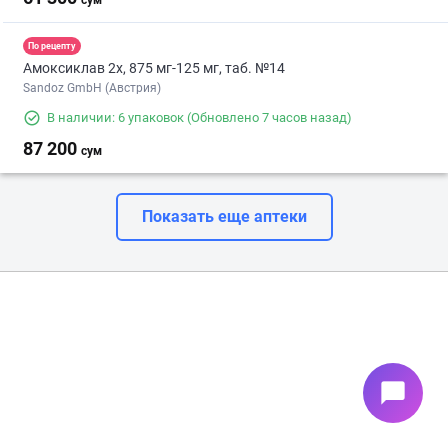
сум
По рецепту
Амоксиклав 2х, 875 мг-125 мг, таб. №14
Sandoz GmbH (Австрия)
В наличии: 6 упаковок
(Обновлено 7 часов назад)
87 200
сум
Показать еще аптеки
chat_bubble