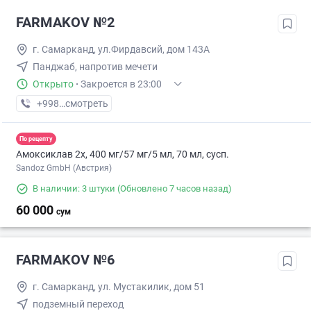
FARMAKOV №2
г. Самарканд, ул.Фирдавсий, дом 143А
Панджаб, напротив мечети
Открыто
·
Закроется в 23:00
+998 (95) XXX-XX-XX
смотреть
По рецепту
Амоксиклав 2х, 400 мг/57 мг/5 мл, 70 мл, сусп.
Sandoz GmbH (Австрия)
В наличии: 3 штуки
(Обновлено 7 часов назад)
60 000
сум
FARMAKOV №6
г. Самарканд, ул. Мустакилик, дом 51
подземный переход