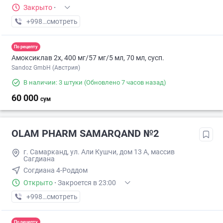
Закрыто
·
+998 (95) XXX-XX-XX
смотреть
По рецепту
Амоксиклав 2х, 400 мг/57 мг/5 мл, 70 мл, сусп.
Sandoz GmbH (Австрия)
В наличии: 3 штуки
(Обновлено 7 часов назад)
60 000
сум
OLAM PHARM SAMARQAND №2
г. Самарканд, ул. Али Кушчи, дом 13 А, массив
Сагдиана
Согдиана 4-Роддом
Открыто
·
Закроется в 23:00
+998 (95) XXX-XX-XX
смотреть
По рецепту