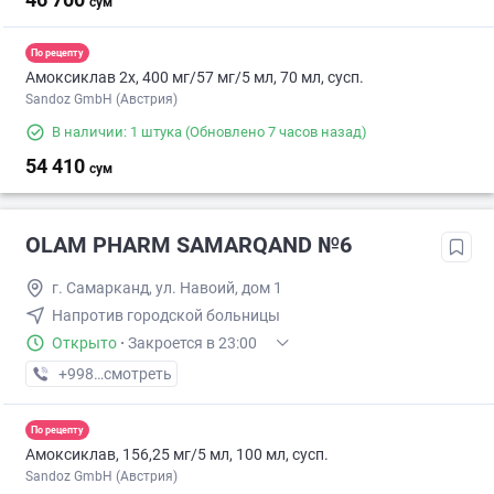
сум
По рецепту
Амоксиклав 2х, 400 мг/57 мг/5 мл, 70 мл, сусп.
Sandoz GmbH (Австрия)
В наличии: 1 штука
(Обновлено 7 часов назад)
54 410
сум
OLAM PHARM SAMARQAND №6
г. Самарканд, ул. Навоий, дом 1
Напротив городской больницы
Открыто
·
Закроется в 23:00
+998 (95) XXX-XX-XX
смотреть
По рецепту
Амоксиклав, 156,25 мг/5 мл, 100 мл, сусп.
Sandoz GmbH (Австрия)