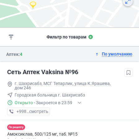
Фильтр по товарам
0
По умолчанию
Аптек:
4
Сеть Аптек Vaksina №96
г. Шахрисабз, МСГ Тепарлик, улица К.Ярашева,
дом 246
Городская больница г. Шахрисабз
Открыто
·
Закроется в 23:59
+998 (77) XXX-XX-XX
смотреть
По рецепту
Амоксиклав, 500/125 мг, таб. №15