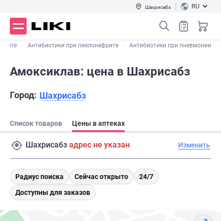
RU
Шахрисабз
 отите
Антибиотики при пиелонефрите
Антибиотики при пневмонии
Амоксиклав: цена в Шахрисабз
Город:
Шахрисабз
Список товаров
Цены в аптеках
Шахрисабз
адрес не указан
Изменить
Радиус поиска
Сейчас открыто
24/7
Доступны для заказов