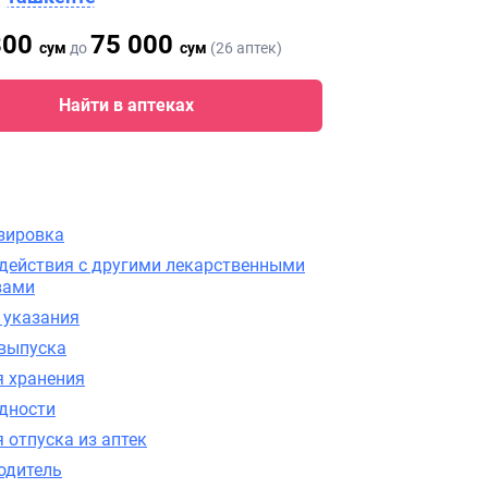
800
75 000
сум
до
сум
(26 аптек)
Найти в аптеках
зировка
действия с другими лекарственными
вами
 указания
выпуска
я хранения
одности
 отпуска из аптек
одитель