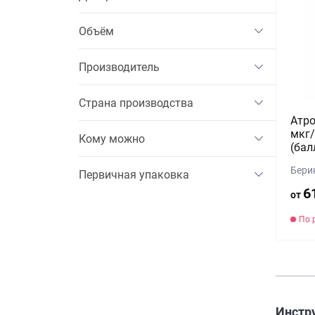
Объём
Производитель
Страна производства
Атро
мкг/
Кому можно
(бал
Бери
Первичная упаковка
6
от
По 
Инстру