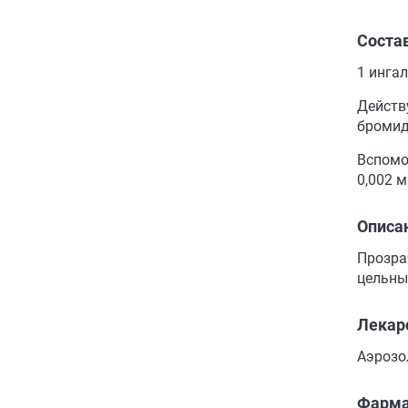
Соста
1 инга
Действ
бромида
Вспомог
0,002 м
Описа
Прозра
цельны
Лекар
Аэрозо
Фарма