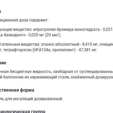
в
ляционная доза содержит:
ующее вещество: ипратропия бромида моногидрата - 0,021 м
 безводного - 0,020 мг (20 мкг).
ательные вещества: этанол абсолютный - 8,415 мг, очищенн
г, тетрафторэтан (НFА134а, пропеллент) - 47,381 мг.
ние
чная бесцветная жидкость, свободная от суспендированны
й баллончик из нержавеющей стали, снабженный дозирую
ственная форма
ль для ингаляций дозированный.
кологическая группа