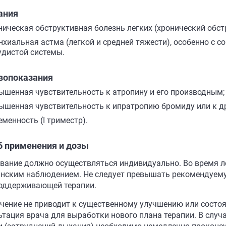
ания
ническая обструктивная болезнь легких (хронический обст
нхиальная астма (легкой и средней тяжести), особенно с 
удистой системы.
вопоказания
ышенная чувствительность к атропину и его производным;
ышенная чувствительность к ипратропию бромиду или к д
еменность (I триместр).
б применения и дозы
вание должно осуществляться индивидуально. Во время л
нским наблюдением. Не следует превышать рекомендуемую
поддерживающей терапии.
ечение не приводит к существенному улучшению или состо
ьтация врача для выработки нового плана терапии. В случ