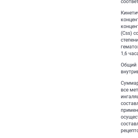
соотве
Кинети
концен
концен
(Сss) 
степен
гемато
1,6 час
Общий к
внутри
Суммар
все мет
ингаля
составл
примен
осущес
состав
рецепт