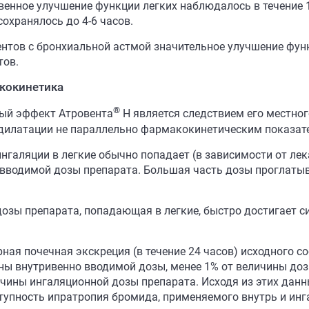
венное улучшение функции легких наблюдалось в течение 1
сохранялось до 4-6 часов.
ентов с бронхиальной астмой значительное улучшение фун
тов.
кокинетика
®
ый эффект Атровента
Н является следствием его местног
дилатации не параллельно фармакокинетическим показат
ингаляции в легкие обычно попадает (в зависимости от ле
 вводимой дозы препарата. Большая часть дозы проглатыв
дозы препарата, попадающая в легкие, быстро достигает с
ная почечная экскреция (в течение 24 часов) исходного с
ны внутривенно вводимой дозы, менее 1% от величины доз
ичины ингаляционной дозы препарата. Исходя из этих данн
тупность ипратропия бромида, применяемого внутрь и инга