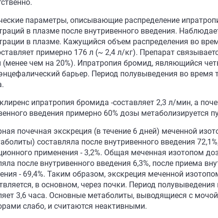
тственно.
ческие параметры, описывающие распределение ипратропи
траций в плазме после внутривенного введения. Наблюдае
трации в плазме. Кажущийся объем распределения во вре
составляет примерно 176 л (~ 2,4 л/кг). Препарат связыва
и (менее чем на 20%). Ипратропия бромид, являющийся че
энцефалический барьер. Период полувыведения во время 
а.
лиренс ипратропия бромида -составляет 2,3 л/мин, а почеч
венного введения примерно 60% дозы метаболизируется пу
ная почечная экскреция (в течение 6 дней) меченной изот
аболиты) составляла после внутривенного введения 72,1%, 
ционного применения - 3,2%. Общая меченная изотопом до
яла после внутривенного введения 6,3%, после приема внут
ения - 69,4%. Таким образом, экскреция меченной изотопо
твляется, в основном, через почки. Период полувыведения
ляет 3,6 часа. Основные метаболиты, выводящиеся с мочо
орами слабо, и считаются неактивными.