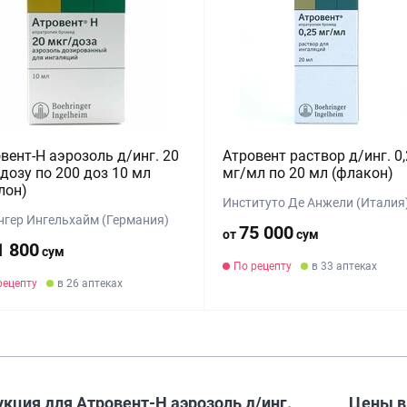
вент-Н аэрозоль д/инг. 20
Атровент раствор д/инг. 0,
дозу по 200 доз 10 мл
мг/мл по 20 мл (флакон)
лон)
Институто Де Анжели (Италия
нгер Ингельхайм (Германия)
75 000
от
сум
1 800
сум
По рецепту
в 33 аптеках
рецепту
в 26 аптеках
кция для Атровент-Н аэрозоль д/инг.
Цены 