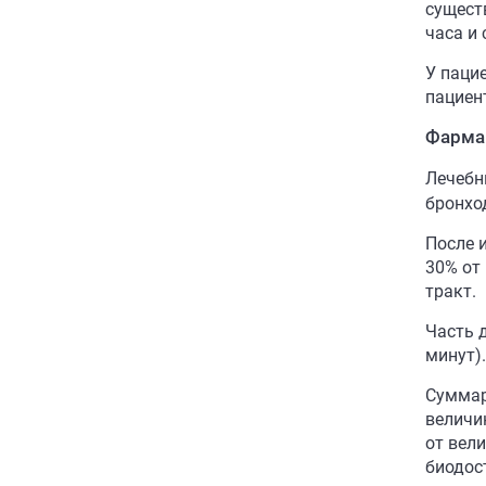
сущест
часа и 
У паци
пациен
Фарма
Лечебн
бронхо
После 
30% от
тракт.
Часть 
минут).
Суммар
величи
от вел
биодос