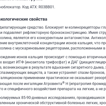
ноблокатор. Код АТХ: R03BB01.
кологические свойства
дилатирующее средство. Блокирует м-холинорецепторы гл
 и подавляет рефлекторную бронхоконстрикцию. Имея стру
холина, является его конкурентным антагонистом. Антихо
ение внутриклеточной концентрации ионов кальция, что п
холина с мускариновыми рецепторами, расположенными в
ождение ионов кальция происходит с помощью вторичных 
х входит ИТФ (инозитола трифосфат) и ДАГ (диацилглице
в, возникающее в результате вдыхания сигаретного дыма, 
спазмирующих веществ, а также устраняет спазм бронхов,
галяционном применении практически не оказывает резорб
®
ающая после ингаляции Атровента
Н (ипратропия бромида
го и специфичного воздействия препарата на легкие, а не 
ролируемых 85-90-дневных исследованиях, проводившихся 
вленным хронической обструктивной болезнью легких, хро