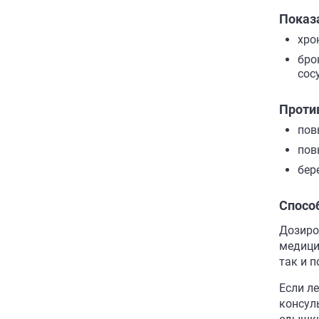
Показ
хро
бро
сос
Проти
пов
пов
бер
Спосо
Дозиро
медици
так и 
Если л
консул