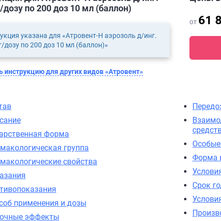
/дозу по 200 доз 10 мл (баллон)
61 
от
укция указана для «Атровент-Н аэрозоль д/инг.
г/дозу по 200 доз 10 мл (баллон)»
 инструкцию для других видов «Атровент»
тав
Передо
сание
Взаимо
средст
арственная форма
Особые
макологическая группа
Форма 
макологические свойства
Услови
азания
Срок г
тивопоказания
Условия
соб применения и дозы
Произв
очные эффекты