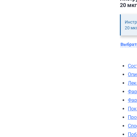
20 мкг
Инстр
20 мк
Выбрать
Сос
Опи
Лек
Фар
Фар
Пок
Про
Спо
Поб