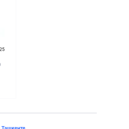
25
)
в
Ташкенте