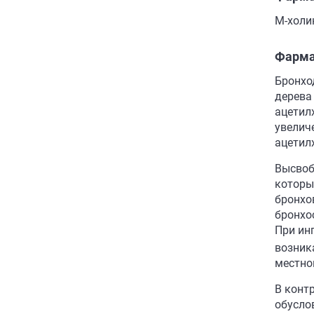
М-холи
Фарма
Бронхо
дерева
ацетил
увелич
ацетил
Высвоб
которы
бронхо
бронхо
При ин
возник
местно
В конт
обусло