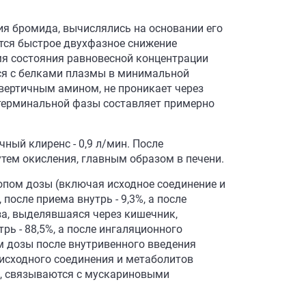
я бромида, вычислялись на основании его
тся быстрое двухфазное снижение
мя состояния равновесной концентрации
ется с белками плазмы в минимальной
твертичным амином, не проникает через
терминальной фазы составляет примерно
ный клиренс - 0,9 л/мин. После
тем окисления, главным образом в печени.
опом дозы (включая исходное соединение и
после приема внутрь - 9,3%, а после
за, выделявшаяся через кишечник,
рь - 88,5%, а после ингаляционного
м дозы после внутривенного введения
 исходного соединения и метаболитов
й, связываются с мускариновыми