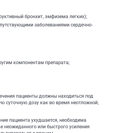
руктивный бронхит, эмфизема легких);
сопутствующими заболеваниями сердечно-
ругим компонентам препарата;
ечения пациенты должны находиться под
 суточную дозу как во время неотложной,
яние пациента ухудшается, необходима
ае неожиданного или быстрого усиления