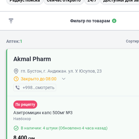
Радиус поиска
Сейчас открыто
24/7
Доступны для за
Фильтр по товарам
0
Аптек:
1
Сортир
Akmal Pharm
гп. Бустон, г. Андижан. ул. У. Юсупов, 23
Закрыто до 08:00
+998 (90) XXX-XX-XX
смотреть
По рецепту
Азитромицин капс 500мг №3
Навбохор
В наличии: 4 штуки
(Обновлено 4 часа назад)
8 400
сум