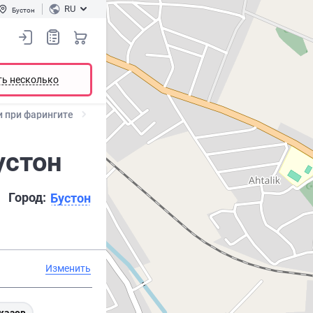
RU
Бустон
ть несколько
 при фарингите
устон
Город:
Бустон
Изменить