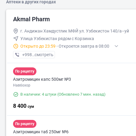
Аптеки в других городах
Akmal Pharm
г. Андижан Хамдустлик МФЙ ул. Узбекистон 140/а–уй
Улица Узбекистан рядом с Корзинка
Открыто до 23:59
·
Откроется завтра в 08:00
+998 (90) XXX-XX-XX
смотреть
По рецепту
Азитромицин капс 500мг №3
Навбохор
В наличии: 4 штуки
(Обновлено 7 мин. назад)
8 400
сум
По рецепту
Азитромицин таб 250мг №6