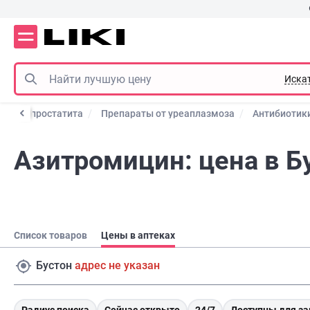
Иска
ты от простатита
Препараты от уреаплазмоза
Антибиотики
Азитромицин: цена в Б
Список товаров
Цены в аптеках
Бустон
адрес не указан