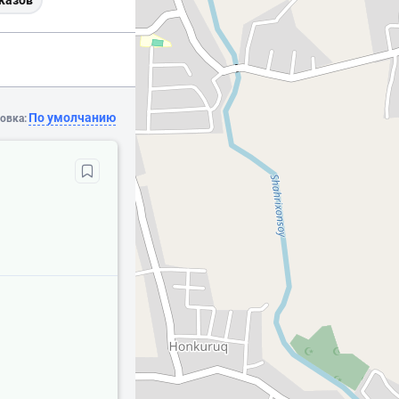
казов
По умолчанию
овка: