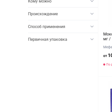
Кому можно
Происхождение
Способ применения
Мокс
мг /
Первичная упаковка
Мефа
1
от
По 