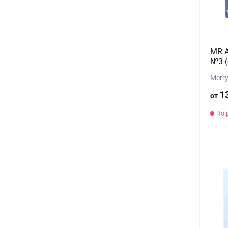
MR А
№3 (
Merr
1
от
По 