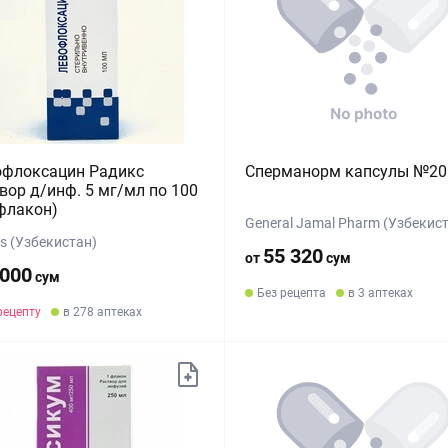
офлоксацин Радикс
Сперманорм капсулы №20
вор д/инф. 5 мг/мл по 100
флакон)
General Jamal Pharm (Узбекис
s (Узбекистан)
55 320
от
сум
 000
сум
Без рецепта
в 3 аптеках
рецепту
в 278 аптеках