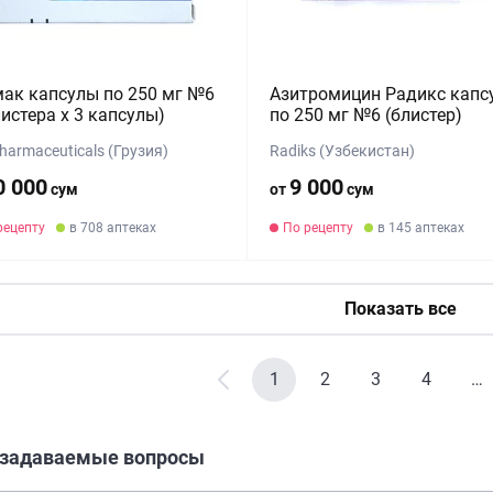
ак капсулы по 250 мг №6
Азитромицин Радикс капс
листера х 3 капсулы)
по 250 мг №6 (блистер)
armaceuticals (Грузия)
Radiks (Узбекистан)
0 000
9 000
сум
от
сум
рецепту
в 708 аптеках
По рецепту
в 145 аптеках
Показать все
1
2
3
4
…
 задаваемые вопросы