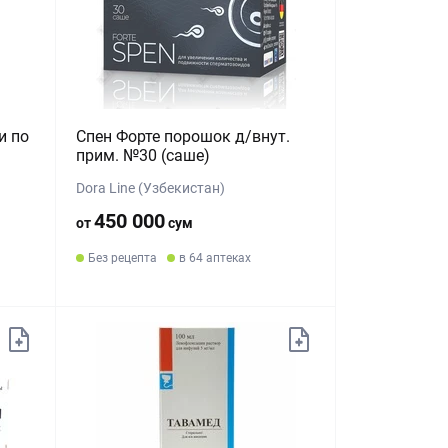
и по
Спен Форте порошок д/внут.
прим. №30 (саше)
Dora Line (Узбекистан)
450 000
от
сум
Без рецепта
в 64 аптеках