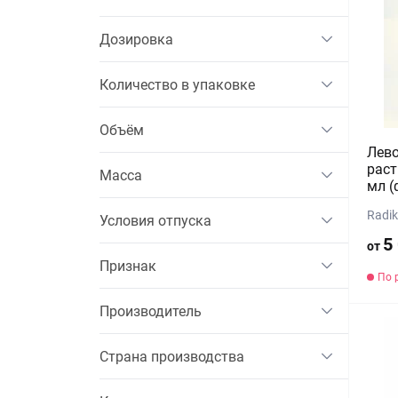
Дозировка
Количество в упаковке
Объём
Лев
раст
Масса
мл (
Radik
Условия отпуска
5
от
Признак
По 
Производитель
Страна производства