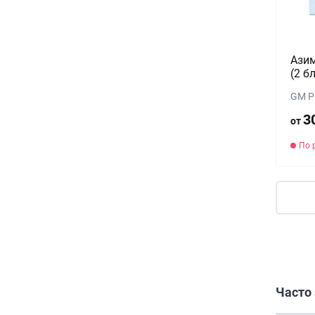
Азим
(2 б
GM Ph
3
от
По 
Часто