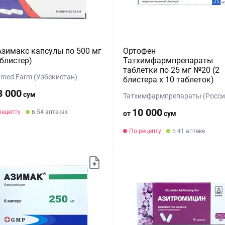
зимакс капсулы по 500 мг
Ортофен
блистер)
Татхимфармпрепараты
таблетки по 25 мг №20 (2
ymed Farm (Узбекистан)
блистера х 10 таблеток)
3 000
сум
Татхимфармпрепараты (Росси
10 000
рецепту
в 54 аптеках
от
сум
По рецепту
в 41 аптеке