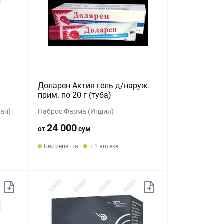
Доларен Актив гель д/наруж.
прим. по 20 г (туба)
тан)
Наброс Фарма (Индия)
24 000
от
сум
Без рецепта
в 1 аптеке