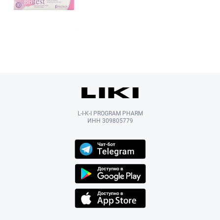
L-I-K-I PROGRAM PHARM
ИНН 309805779