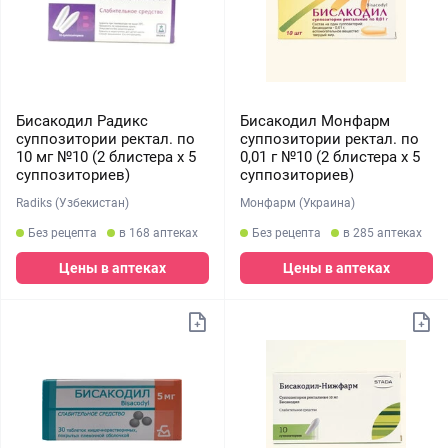
Бисакодил Радикс
Бисакодил Монфарм
суппозитории ректал. по
суппозитории ректал. по
10 мг №10 (2 блистера х 5
0,01 г №10 (2 блистера х 5
суппозиториев)
суппозиториев)
Radiks (Узбекистан)
Монфарм (Украина)
Без рецепта
в 168 аптеках
Без рецепта
в 285 аптеках
Цены в аптеках
Цены в аптеках