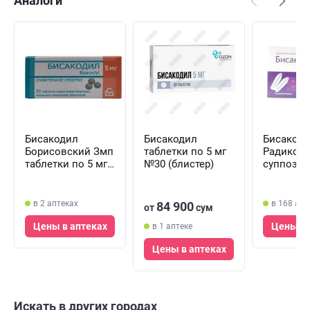
Аналоги
Бисакодил
Бисакодил
Бисакод
Борисовский Змп
таблетки по 5 мг
Радикс
таблетки по 5 мг
№30 (блистер)
суппозит
№30 (3 блистера х
ректал. п
10 таблеток )
№10 (2 бл
5 суппоз
в 2 аптеках
в 168 апт
84 900
от
сум
Цены в аптеках
Цены в 
в 1 аптеке
Цены в аптеках
Искать в других городах