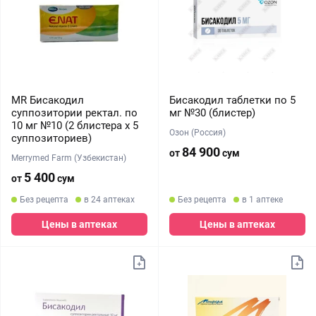
MR Бисакодил
Бисакодил таблетки по 5
суппозитории ректал. по
мг №30 (блистер)
10 мг №10 (2 блистера х 5
Озон (Россия)
суппозиториев)
84 900
от
сум
Merrymed Farm (Узбекистан)
5 400
от
сум
Без рецепта
в 24 аптеках
Без рецепта
в 1 аптеке
Цены в аптеках
Цены в аптеках