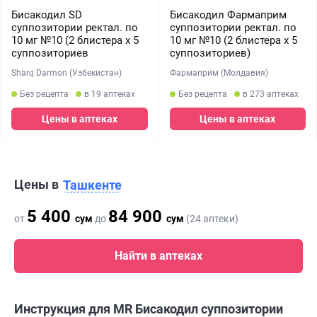
Бисакодил SD
Бисакодил Фармаприм
суппозитории ректал. по
суппозитории ректал. по
10 мг №10 (2 блистера х 5
10 мг №10 (2 блистера х 5
суппозиториев
суппозиториев)
Sharq Darmon (Узбекистан)
Фармаприм (Молдавия)
Без рецепта
в 19 аптеках
Без рецепта
в 273 аптеках
Цены в аптеках
Цены в аптеках
Цены в
Ташкенте
5 400
84 900
от
сум
до
сум
(24 аптеки)
Найти в аптеках
Инструкция для MR Бисакодил суппозитории