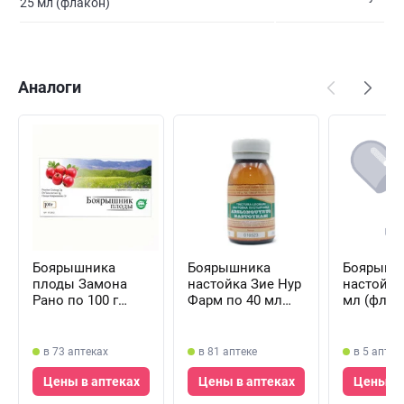
25 мл (флакон)
Аналоги
Боярышника
Боярышника
Боярышни
плоды Замона
настойка Зие Нур
настойка
Рано по 100 г
Фарм по 40 мл
мл (флак
(коробка)
(флакон)
в 73 аптеках
в 81 аптеке
в 5 аптек
Цены в аптеках
Цены в аптеках
Цены в 