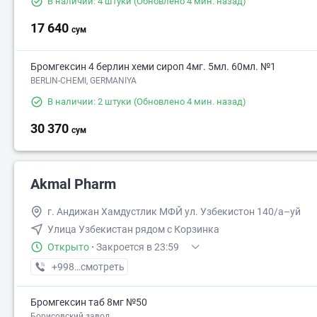
В наличии: 4 штуки
(Обновлено 4 мин. назад)
17 640
сум
Бромгексин 4 берлин хеми сироп 4мг. 5мл. 60мл. №1
BERLIN-CHEMI, GERMANIYA
В наличии: 2 штуки
(Обновлено 4 мин. назад)
30 370
сум
Akmal Pharm
г. Андижан Хамдустлик МФЙ ул. Узбекистон 140/а–уй
Улица Узбекистан рядом с Корзинка
Открыто
·
Закроется в 23:59
+998 (90) XXX-XX-XX
смотреть
Бромгексин таб 8мг №50
Борисовский завод