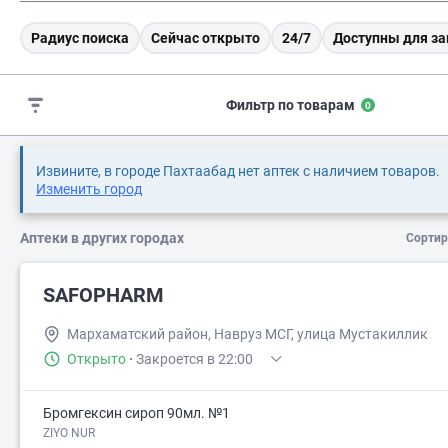
Радиус поиска
Сейчас открыто
24/7
Доступны для за
Фильтр по товарам
0
Извините, в городе Пахтаабад нет аптек с наличием товаров.
Изменить город
Аптеки в других городах
Сортир
SAFOPHARM
Мархаматский район, Навруз МСГ, улица Мустакиллик
Открыто
·
Закроется в 22:00
Бромгексин сироп 90мл. №1
ZIYO NUR