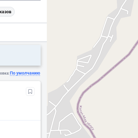
казов
По умолчанию
овка: