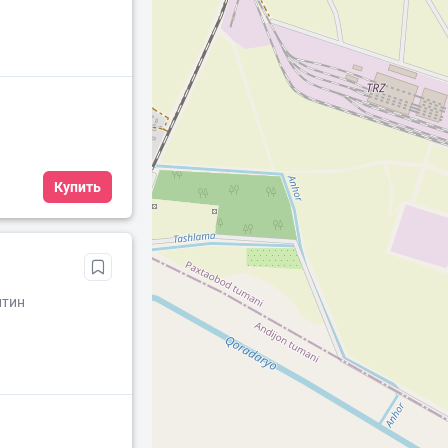
Купить
лтин