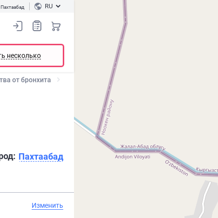
RU
Пахтаабад
ть несколько
тва от бронхита
род:
Пахтаабад
Изменить