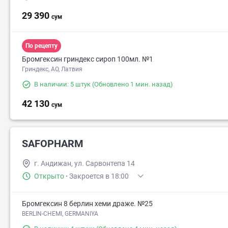
29 390
сум
По рецепту
Бромгексин гриндекс сироп 100мл. №1
Гриндекс, AO, Латвия
В наличии: 5 штук
(Обновлено 1 мин. назад)
42 130
сум
SAFOPHARM
г. Андижан, ул. Сарвонтепа 14
Открыто
·
Закроется в 18:00
Бромгексин 8 берлин хеми драже. №25
BERLIN-CHEMI, GERMANIYA