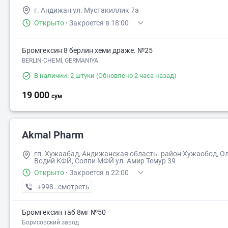
г. Андижан ул. Мустакиллик 7а
Открыто
·
Закроется в 18:00
Бромгексин 8 берлин хеми драже. №25
BERLIN-CHEMI, GERMANIYA
В наличии: 2 штуки
(Обновлено 2 часа назад)
19 000
сум
Akmal Pharm
гп. Хужаабад, Андижанская область. район Хужаобод, О
Водий КФЙ, Солпи МФЙ ул. Амир Темур 39
Открыто
·
Закроется в 22:00
+998 (90) XXX-XX-XX
смотреть
Бромгексин таб 8мг №50
Борисовский завод