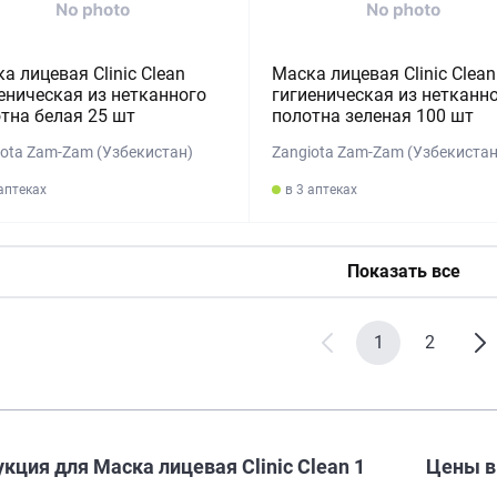
а лицевая Clinic Clean
Маска лицевая Clinic Clean
еническая из нетканного
гигиеническая из нетканн
тна белая 25 шт
полотна зеленая 100 шт
iota Zam-Zam (Узбекистан)
Zangiota Zam-Zam (Узбекистан
 аптеках
в 3 аптеках
Показать все
1
2
кция для Маска лицевая Clinic Clean 1
Цены 