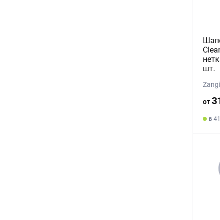
Шапо
Clea
нетк
шт.
Zang
3
от
в 4