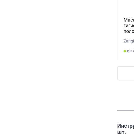
Маск
гиги
поло
Zang
в 3
Инстру
шт.