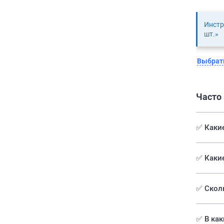
Инстр
шт.»
Выбрать
Часто
✅ Какие
✅️ Каки
✅ Сколь
✅ В как