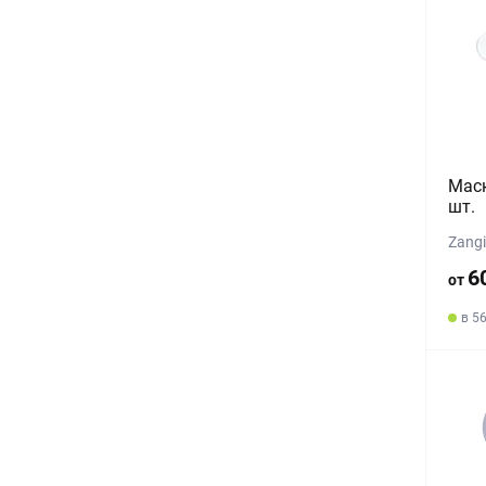
Маск
шт.
Zang
6
от
в 5