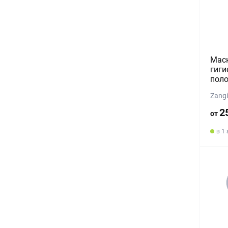
Маск
гиги
поло
Zang
2
от
в 1