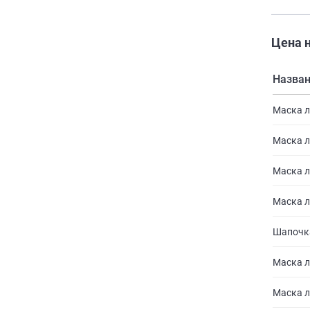
Цена н
Назва
Маска ли
Маска л
Маска ли
Маска л
Шапочка
Маска л
Маска ли