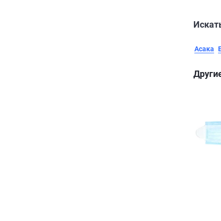
Искать
Асака
Другие