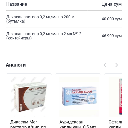
Название
Цена сум
Декасан раствор 0,2 мг/мл по 200 мл
40 000 сум
(бутылка)
Декасан раствор 0,2 мг/мл по 2 мл №12
46 999 сум
(контейнеры)
Аналоги
Дикасам Mer
Ауридексан
Офтальм
раствор д/инг. по
капли ушн. 0,5 мг/
капли гла