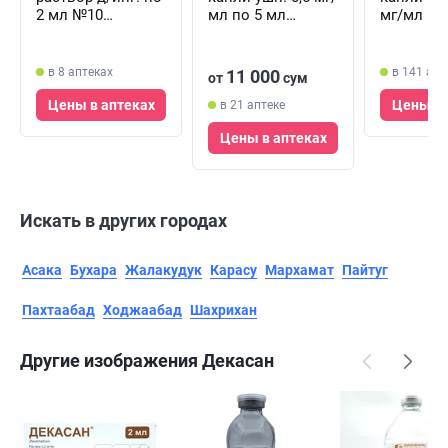
2 мл №10
мл по 5 мл
мг/мл по
(ампулы)
(флакон)
(флакон)
в 8 аптеках
в 141 апт
11 000
от
сум
Цены в аптеках
Цены в 
в 21 аптеке
Цены в аптеках
Искать в других городах
Асака
Бухара
Жалакудук
Карасу
Мархамат
Пайтуг
Пахтаабад
Ходжаабад
Шахрихан
Другие изображения Декасан