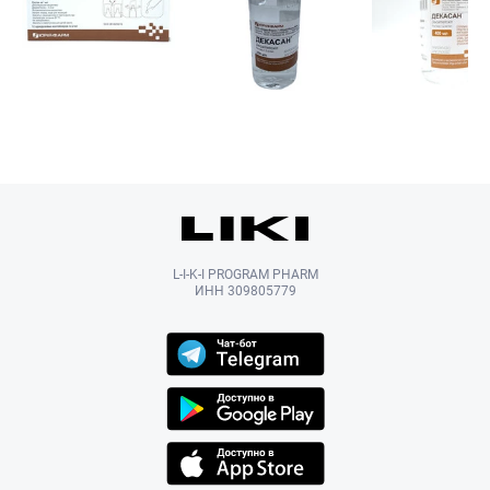
L-I-K-I PROGRAM PHARM
ИНН 309805779