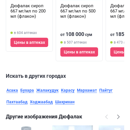
Дюфалак сироп
Дюфалак сироп
Дюфалак
667 мг/мл по 200
667 мг/мл по 500
667 мг/м
мл (флакон)
мл (флакон)
мл (флак
в 604 аптеках
108 000
185 0
от
сум
от
Цены в аптеках
в 507 аптеках
в 473 апт
Цены в аптеках
Цены в 
Искать в других городах
Асака
Бухара
Жалакудук
Карасу
Мархамат
Пайтуг
Пахтаабад
Ходжаабад
Шахрихан
Другие изображения Дюфалак