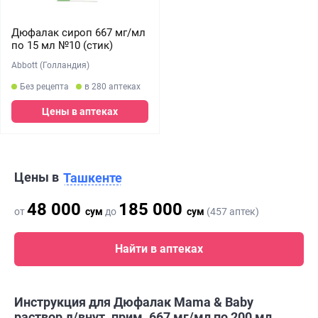
Дюфалак сироп 667 мг/мл
по 15 мл №10 (стик)
Abbott (Голландия)
Без рецепта
в 280 аптеках
Цены в аптеках
Цены в
Ташкенте
48 000
185 000
от
сум
до
сум
(457 аптек)
Найти в аптеках
Инструкция для Дюфалак Mama & Baby
раствор д/внут. прим. 667 мг/мл по 200 мл