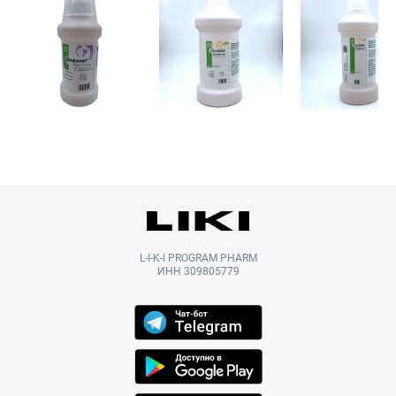
L-I-K-I PROGRAM PHARM
ИНН 309805779