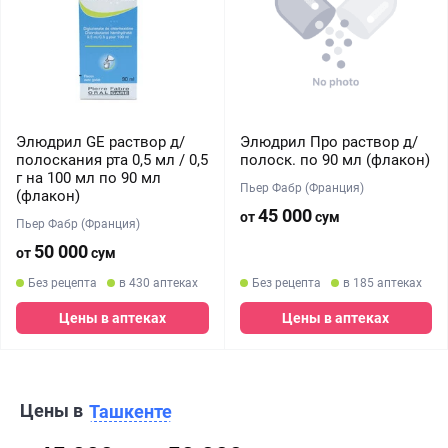
Элюдрил GE раствор д/
Элюдрил Про раствор д/
полоскания рта 0,5 мл / 0,5
полоск. по 90 мл (флакон)
г на 100 мл по 90 мл
Пьер Фабр (Франция)
(флакон)
45 000
от
сум
Пьер Фабр (Франция)
50 000
от
сум
Без рецепта
в 430 аптеках
Без рецепта
в 185 аптеках
Цены в аптеках
Цены в аптеках
Цены в
Ташкенте