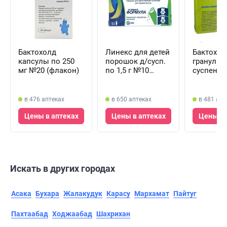
Бактохолд
Линекс для детей
Бактохол
капсулы по 250
порошок д/сусп.
гранулы 
мг №20 (флакон)
по 1,5 г №10
суспензи
(саше)
мг №12 (
в 476 аптеках
в 650 аптеках
в 481 апт
Цены в аптеках
Цены в аптеках
Цены в 
Искать в других городах
Асака
Бухара
Жалакудук
Карасу
Мархамат
Пайтуг
Пахтаабад
Ходжаабад
Шахрихан