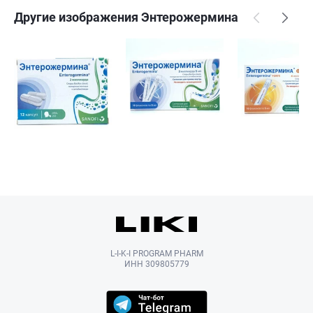
Другие изображения Энтерожермина
L-I-K-I PROGRAM PHARM
ИНН 309805779